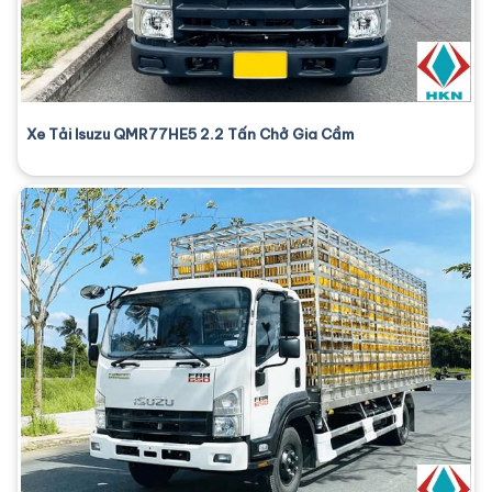
Xe Tải Isuzu QMR77HE5 2.2 Tấn Chở Gia Cầm