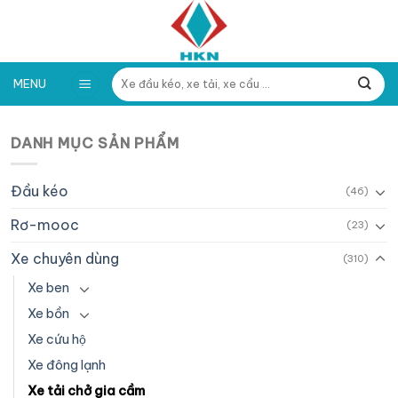
Skip
to
content
Tìm
MENU
kiếm:
DANH MỤC SẢN PHẨM
Đầu kéo
(46)
Rơ-mooc
(23)
Xe chuyên dùng
(310)
Xe ben
Xe bồn
Xe cứu hộ
Xe đông lạnh
Xe tải chở gia cầm