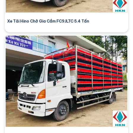
Xe Tải Hino Chở Gia Cầm FC9JLTC 5.4 Tấn