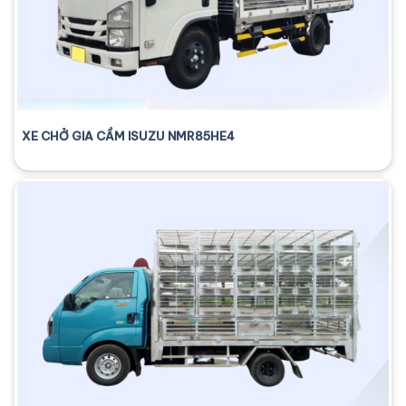
XE CHỞ GIA CẦM ISUZU NMR85HE4