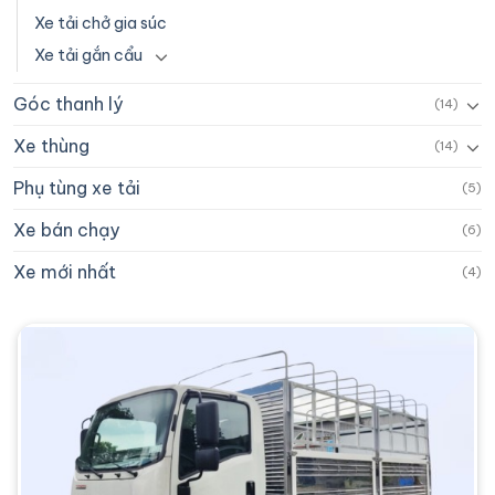
Xe tải chở gia súc
Xe tải gắn cẩu
Góc thanh lý
(14)
Xe thùng
(14)
Phụ tùng xe tải
(5)
Xe bán chạy
(6)
Xe mới nhất
(4)