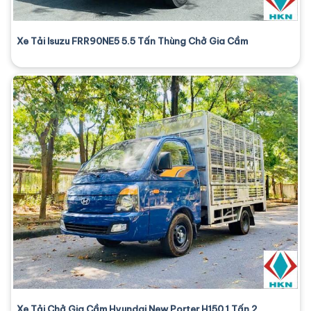
Xe Tải Isuzu FRR90NE5 5.5 Tấn Thùng Chở Gia Cầm
Xe Tải Chở Gia Cầm Hyundai New Porter H150 1 Tấn 2