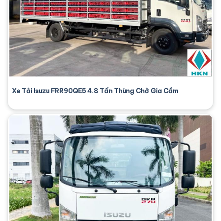
Xe Tải Isuzu FRR90QE5 4.8 Tấn Thùng Chở Gia Cầm