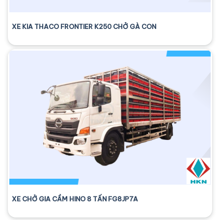
XE KIA THACO FRONTIER K250 CHỞ GÀ CON
XE CHỞ GIA CẦM HINO 8 TẤN FG8JP7A