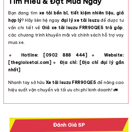
Tìm Hiểu & Đặt Mua Ngay
Bạn đang tìm
xe tải bền bỉ, tiết kiệm nhiên liệu, giá
hợp lý
? Hãy liên hệ ngay
đại lý xe tải Isuzu
để được tư
vấn chi tiết về
Giá xe tải Isuzu FRR90QE5 trả góp
,
các chương trình khuyến mãi và chính sách hỗ trợ vay
mua xe.
🔹
Hotline: [0902 888 444]
🔹
Website:
[thegioixetai.com]
🔹
Địa chỉ: [Địa chỉ đại lý gần
nhất]
Nhanh tay sở hữu
Xe tải Isuzu FRR90QE5
để nâng cao
hiệu suất vận chuyển và tối ưu chi phí kinh doanh! 🚛
Đánh Giá SP