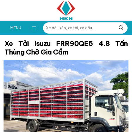
Skip
to
content
Tìm
MENU
kiếm:
Xe Tải Isuzu FRR90QE5 4.8 Tấn
Thùng Chở Gia Cầm