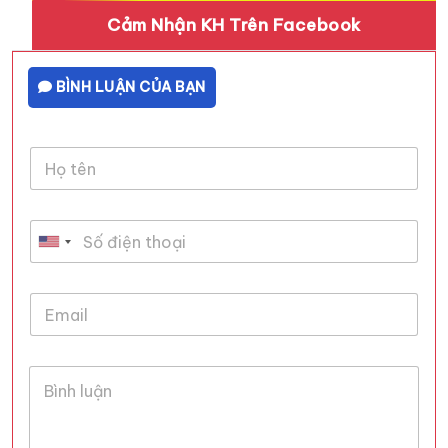
Cảm Nhận KH Trên Facebook
BÌNH LUẬN CỦA BẠN