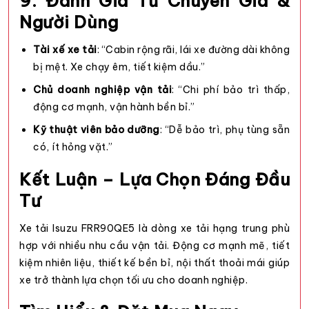
9. Đánh Giá Từ Chuyên Gia &
Người Dùng
Tài xế xe tải
: “Cabin rộng rãi, lái xe đường dài không
bị mệt. Xe chạy êm, tiết kiệm dầu.”
Chủ doanh nghiệp vận tải
: “Chi phí bảo trì thấp,
động cơ mạnh, vận hành bền bỉ.”
Kỹ thuật viên bảo dưỡng
: “Dễ bảo trì, phụ tùng sẵn
có, ít hỏng vặt.”
Kết Luận – Lựa Chọn Đáng Đầu
Tư
Xe tải Isuzu FRR90QE5 là dòng xe tải hạng trung phù
hợp với nhiều nhu cầu vận tải. Động cơ mạnh mẽ, tiết
kiệm nhiên liệu, thiết kế bền bỉ, nội thất thoải mái giúp
xe trở thành lựa chọn tối ưu cho doanh nghiệp.