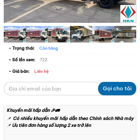
- Trạng thái:
Còn hàng
- Số lần xem:
722
Liên hệ
- Giá bán:
Gọi cho tôi
Khuyến mãi hấp dẫn
🎉🚛
📌
Có nhiều khuyến mãi hấp dẫn theo Chính sách Nhà máy
📌
Ưu tiên đơn hàng số lượng 2 xe trở lên