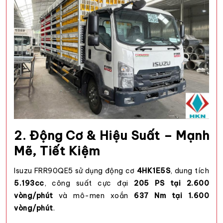
2. Động Cơ & Hiệu Suất – Mạnh
Mẽ, Tiết Kiệm
Isuzu FRR90QE5 sử dụng động cơ
4HK1E5S
, dung tích
5.193cc
, công suất cực đại
205 PS tại 2.600
vòng/phút
và mô-men xoắn
637 Nm tại 1.600
vòng/phút
.