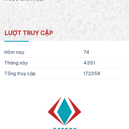
LƯỢT TRUY CẬP
Hôm nay
74
Tháng này
4351
Tổng truy cập
172358