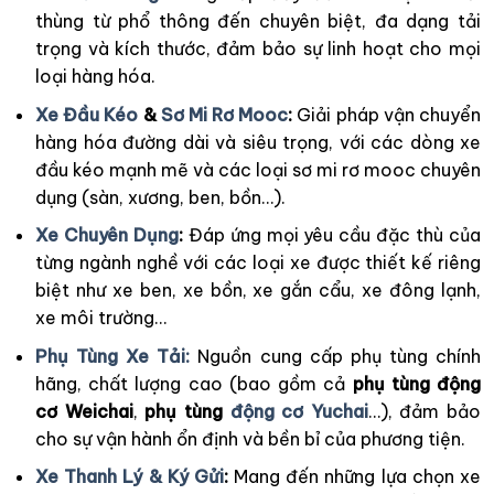
thùng từ phổ thông đến chuyên biệt, đa dạng tải
trọng và kích thước, đảm bảo sự linh hoạt cho mọi
loại hàng hóa.
Xe Đầu Kéo
&
Sơ Mi Rơ Mooc
:
Giải pháp vận chuyển
hàng hóa đường dài và siêu trọng, với các dòng xe
đầu kéo mạnh mẽ và các loại sơ mi rơ mooc chuyên
dụng (sàn, xương, ben, bồn…).
Xe Chuyên Dụng
:
Đáp ứng mọi yêu cầu đặc thù của
từng ngành nghề với các loại xe được thiết kế riêng
biệt như xe ben, xe bồn, xe gắn cẩu, xe đông lạnh,
xe môi trường…
Phụ Tùng Xe Tải:
Nguồn cung cấp phụ tùng chính
hãng, chất lượng cao (bao gồm cả
phụ tùng động
cơ Weichai
,
phụ tùng
động cơ Yuchai
…), đảm bảo
cho sự vận hành ổn định và bền bỉ của phương tiện.
Xe Thanh Lý & Ký Gửi
:
Mang đến những lựa chọn xe