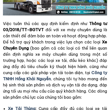
Việc tuân thủ các quy định kiểm định như
Thông tư
03/2018/TT-BGTVT
đối với xe máy chuyên dùng là
cần thiết để đảm bảo an toàn và hoạt động hợp pháp.
Để hỗ trợ quý khách trong việc lựa chọn các loại
Xe
Chuyên Dụng
(bao gồm cả các loại có thể liên quan
đến định nghĩa xe máy chuyên dùng trong một số
trường hợp, hoặc các loại xe tải, đầu kéo khác) đáp
ứng đầy đủ tiêu chuẩn kỹ thuật hiện hành, cũng như
cung cấp các giải pháp vận tải toàn diện, tại
Công ty
TNHH Hồng Khải Nguyễn
, chúng tôi tự hào mang đến
hệ sinh thái sản phẩm và dịch vụ vận tải đa dạng, đáp
ứng tối ưu mọi nhu cầu của quý khách hàng. Các dòng
sản phẩm chủ lực của chúng tôi bao gồm:
Xe Tải Thùng
:
Cung cấp đầy đủ các loại xe tải