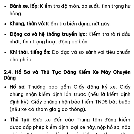
Bánh xe, lốp:
Kiểm tra độ mòn, áp suất, tình trạng hư
hỏng.
Khung, thân vỏ:
Kiểm tra biến dạng, nứt gãy.
Động cơ và hệ thống truyền lực:
Kiểm tra rò rỉ dầu
nhớt, tình trạng hoạt động cơ bản.
Khí thải, tiếng ồn:
Đo đạc và so sánh với tiêu chuẩn
cho phép.
2.4. Hồ Sơ và Thủ Tục Đăng Kiểm Xe Máy Chuyên
Dùng
Hồ sơ:
Thường bao gồm Giấy đăng ký xe, Giấy
chứng nhận kiểm định lần trước (nếu là kiểm định
định kỳ), Giấy chứng nhận bảo hiểm TNDS bắt buộc
(nếu xe có tham gia giao thông).
Thủ tục:
Đưa xe đến các Trung tâm đăng kiểm
được cấp phép kiểm định loại xe này, nộp hồ sơ, nộp