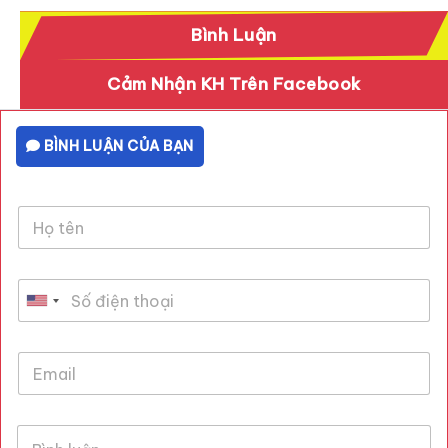
Bình Luận
Cảm Nhận KH Trên Facebook
BÌNH LUẬN CỦA BẠN