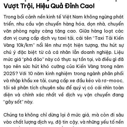
Vượt Trội, Hiệu Quả Đỉnh Cao!
Trong bối cảnh nền kinh tế Việt Nam không ngừng phát
triển, nhu cầu vận chuyển hàng hóa, dọn nhà, chuyển
văn phòng ngày càng tăng cao. Giữa hàng loạt các
đơn vị cung cấp dịch vụ taxi tải, cái tên “Taxi Tải Kiến
Vàng 10k/km” nổi lên như một hiện tượng, thu hút sự
chú ý đặc biệt từ cả cá nhân lẫn doanh nghiệp. Liệu
mức giá “phá đảo” này có thực sự tồn tại, và điều gì đã
tạo nên sức hút khó cưỡng của Kiến Vàng trong năm
2025? Với 10 năm kinh nghiệm trong ngành phân phối
và nhập khẩu xe tải, cung cấp xe đầu kéo và rơ-mooc,
tôi sẽ phân tích chuyên sâu để quý vị có cái nhìn toàn
diện và chính xác nhất về dịch vụ vận chuyển đang
“gây sốt” này.
Chúng ta không chỉ dừng lại ở mức giá, mà còn đi sâu
vào chất lượng dịch vụ, độ tin cậy, và những yếu tố nền