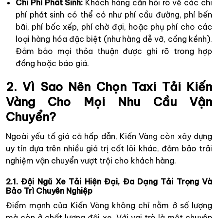
Chi Phí Phát Sinh:
Khách hàng cần hỏi rõ về các chi
phí phát sinh có thể có như phí cầu đường, phí bến
bãi, phí bốc xếp, phí chờ đợi, hoặc phụ phí cho các
loại hàng hóa đặc biệt (như hàng dễ vỡ, cồng kềnh).
Đảm bảo mọi thỏa thuận được ghi rõ trong hợp
đồng hoặc báo giá.
2. Vì Sao Nên Chọn Taxi Tải Kiến
Vàng Cho Mọi Nhu Cầu Vận
Chuyển?
Ngoài yếu tố giá cả hấp dẫn, Kiến Vàng còn xây dựng
uy tín dựa trên nhiều giá trị cốt lõi khác, đảm bảo trải
nghiệm vận chuyển vượt trội cho khách hàng.
2.1. Đội Ngũ Xe Tải Hiện Đại, Đa Dạng Tải Trọng Và
Bảo Trì Chuyên Nghiệp
Điểm mạnh của Kiến Vàng không chỉ nằm ở số lượng
mà còn ở chất lượng đội xe. Với vai trò là một chuyên