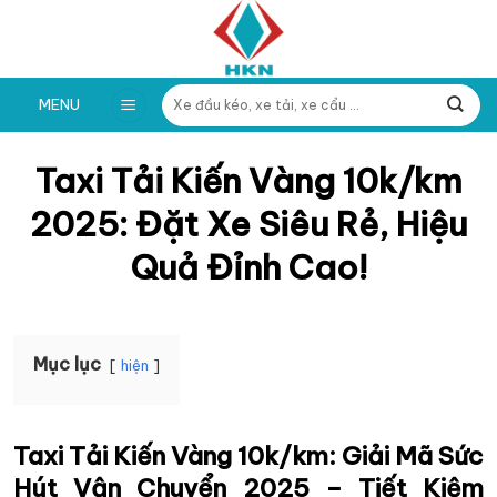
Skip
to
content
Tìm
MENU
kiếm:
Taxi Tải Kiến Vàng 10k/km
2025: Đặt Xe Siêu Rẻ, Hiệu
Quả Đỉnh Cao!
Mục lục
hiện
Taxi Tải Kiến Vàng 10k/km: Giải Mã Sức
Hút Vận Chuyển 2025 – Tiết Kiệm