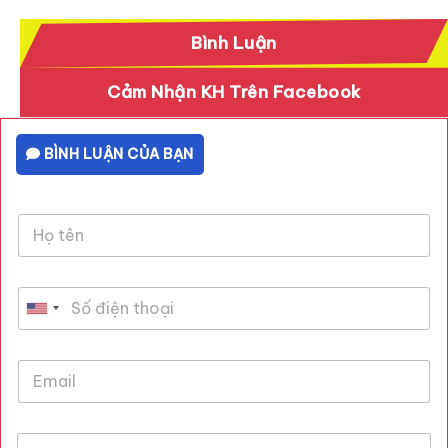
Bình Luận
Cảm Nhận KH Trên Facebook
BÌNH LUẬN CỦA BẠN