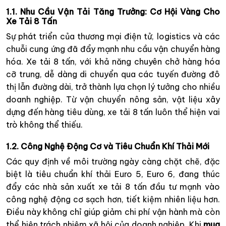
1.1. Nhu Cầu Vận Tải Tăng Trưởng: Cơ Hội Vàng Cho
Xe Tải 8 Tấn
Sự phát triển của thương mại điện tử, logistics và các
chuỗi cung ứng đã đẩy mạnh nhu cầu vận chuyển hàng
hóa. Xe tải 8 tấn, với khả năng chuyên chở hàng hóa
cỡ trung, dễ dàng di chuyển qua các tuyến đường đô
thị lẫn đường dài, trở thành lựa chọn lý tưởng cho nhiều
doanh nghiệp. Từ vận chuyển nông sản, vật liệu xây
dựng đến hàng tiêu dùng, xe tải 8 tấn luôn thể hiện vai
trò không thể thiếu.
1.2. Công Nghệ Động Cơ và Tiêu Chuẩn Khí Thải Mới
Các quy định về môi trường ngày càng chặt chẽ, đặc
biệt là tiêu chuẩn khí thải Euro 5, Euro 6, đang thúc
đẩy các nhà sản xuất xe tải 8 tấn đầu tư mạnh vào
công nghệ động cơ sạch hơn, tiết kiệm nhiên liệu hơn.
Điều này không chỉ giúp giảm chi phí vận hành mà còn
thể hiện trách nhiệm xã hội của doanh nghiệp. Khi
mua