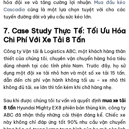
hóa đội xe và tăng cường lợi nhuận.
Mua đầu kéo
Cascadia
cũng là một lựa chọn tuyệt vời cho các
tuyến đường dài và yêu cầu sức kéo lớn.
7. Case Study Thực Tế: Tối Ưu Hóa
Chi Phí Với Xe Tải 8 Tấn
Công ty Vận tải & Logistics ABC, một khách hàng thân
thiết của chúng tôi, chuyên vận chuyển hàng hóa tiêu
dùng nhanh tại các tỉnh phía Nam. Trước đây, họ sử
dụng một đội xe tải nhỏ hơn và một số xe tải 15 tấn,
dẫn đến chi phí vận hành không tối ưu – xe nhỏ thì
không đủ tải, xe lớn thì tốn kém khi chở hàng nhẹ.
Sau khi được chúng tôi tư vấn và quyết định
mua xe tải
8 tấn
Hyundai Mighty EX8 phiên bản thùng kín, công ty
ABC đã nhận thấy những cải thiện đáng kể. Chiếc xe
này không chỉ đáp ứng tốt 90% nhu cầu vận chuyển