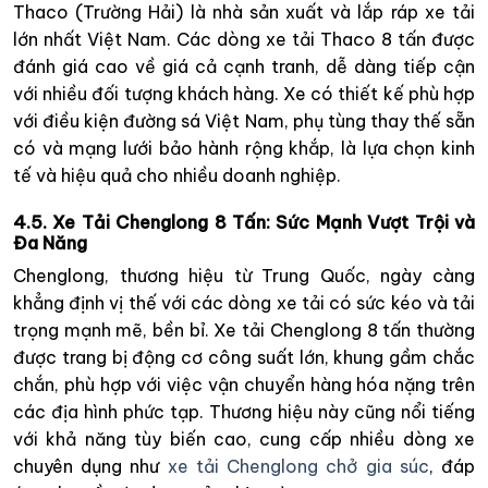
Thaco (Trường Hải) là nhà sản xuất và lắp ráp xe tải
lớn nhất Việt Nam. Các dòng xe tải Thaco 8 tấn được
đánh giá cao về giá cả cạnh tranh, dễ dàng tiếp cận
với nhiều đối tượng khách hàng. Xe có thiết kế phù hợp
với điều kiện đường sá Việt Nam, phụ tùng thay thế sẵn
có và mạng lưới bảo hành rộng khắp, là lựa chọn kinh
tế và hiệu quả cho nhiều doanh nghiệp.
4.5. Xe Tải Chenglong 8 Tấn: Sức Mạnh Vượt Trội và
Đa Năng
Chenglong, thương hiệu từ Trung Quốc, ngày càng
khẳng định vị thế với các dòng xe tải có sức kéo và tải
trọng mạnh mẽ, bền bỉ. Xe tải Chenglong 8 tấn thường
được trang bị động cơ công suất lớn, khung gầm chắc
chắn, phù hợp với việc vận chuyển hàng hóa nặng trên
các địa hình phức tạp. Thương hiệu này cũng nổi tiếng
với khả năng tùy biến cao, cung cấp nhiều dòng xe
chuyên dụng như
xe tải Chenglong chở gia súc
, đáp