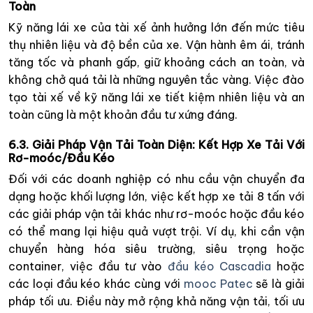
Toàn
Kỹ năng lái xe của tài xế ảnh hưởng lớn đến mức tiêu
thụ nhiên liệu và độ bền của xe. Vận hành êm ái, tránh
tăng tốc và phanh gấp, giữ khoảng cách an toàn, và
không chở quá tải là những nguyên tắc vàng. Việc đào
tạo tài xế về kỹ năng lái xe tiết kiệm nhiên liệu và an
toàn cũng là một khoản đầu tư xứng đáng.
6.3. Giải Pháp Vận Tải Toàn Diện: Kết Hợp Xe Tải Với
Rơ-moóc/Đầu Kéo
Đối với các doanh nghiệp có nhu cầu vận chuyển đa
dạng hoặc khối lượng lớn, việc kết hợp xe tải 8 tấn với
các giải pháp vận tải khác như rơ-moóc hoặc đầu kéo
có thể mang lại hiệu quả vượt trội. Ví dụ, khi cần vận
chuyển hàng hóa siêu trường, siêu trọng hoặc
container, việc đầu tư vào
đầu kéo Cascadia
hoặc
các loại đầu kéo khác cùng với
mooc Patec
sẽ là giải
pháp tối ưu. Điều này mở rộng khả năng vận tải, tối ưu