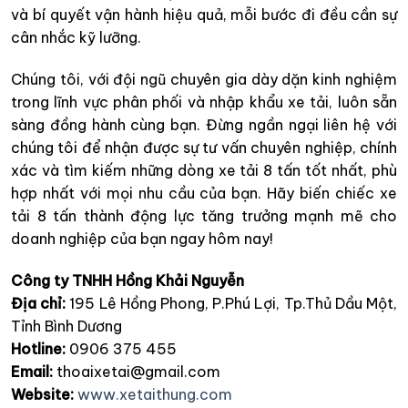
và bí quyết vận hành hiệu quả, mỗi bước đi đều cần sự
cân nhắc kỹ lưỡng.
Chúng tôi, với đội ngũ chuyên gia dày dặn kinh nghiệm
trong lĩnh vực phân phối và nhập khẩu xe tải, luôn sẵn
sàng đồng hành cùng bạn. Đừng ngần ngại liên hệ với
chúng tôi để nhận được sự tư vấn chuyên nghiệp, chính
xác và tìm kiếm những dòng xe tải 8 tấn tốt nhất, phù
hợp nhất với mọi nhu cầu của bạn. Hãy biến chiếc xe
tải 8 tấn thành động lực tăng trưởng mạnh mẽ cho
doanh nghiệp của bạn ngay hôm nay!
Công ty TNHH Hồng Khải Nguyễn
Địa chỉ:
195 Lê Hồng Phong, P.Phú Lợi, Tp.Thủ Dầu Một,
Tỉnh Bình Dương
Hotline:
0906 375 455
Email:
thoaixetai@gmail.com
Website:
www.xetaithung.com