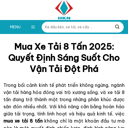
Skip
to
content
Tìm
MENU
kiếm:
Mua Xe Tải 8 Tấn 2025:
Quyết Định Sáng Suốt Cho
Vận Tải Đột Phá
Trong bối cảnh kinh tế phát triển không ngừng, ngành
vận tải hàng hóa đóng vai trò xương sống, và xe tải 8
tấn đang trở thành một trong những phân khúc được
săn đón nhiều nhất. Với khả năng cân bằng hoàn hảo
giữa tải trọng, tính linh hoạt và hiệu quả kinh tế, việc
mua xe tải 8 tấn
không chỉ là một khoản đầu tư mà