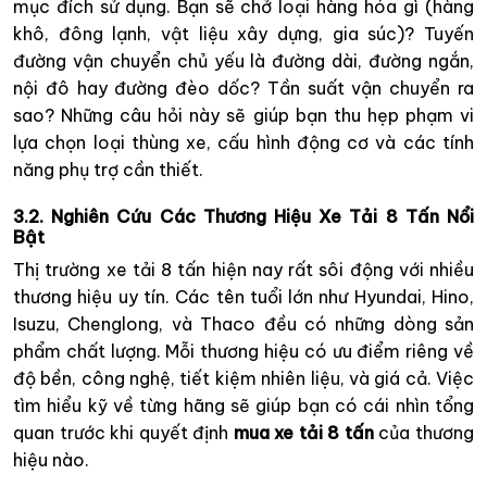
mục đích sử dụng. Bạn sẽ chở loại hàng hóa gì (hàng
khô, đông lạnh, vật liệu xây dựng, gia súc)? Tuyến
đường vận chuyển chủ yếu là đường dài, đường ngắn,
nội đô hay đường đèo dốc? Tần suất vận chuyển ra
sao? Những câu hỏi này sẽ giúp bạn thu hẹp phạm vi
lựa chọn loại thùng xe, cấu hình động cơ và các tính
năng phụ trợ cần thiết.
3.2. Nghiên Cứu Các Thương Hiệu Xe Tải 8 Tấn Nổi
Bật
Thị trường xe tải 8 tấn hiện nay rất sôi động với nhiều
thương hiệu uy tín. Các tên tuổi lớn như Hyundai, Hino,
Isuzu, Chenglong, và Thaco đều có những dòng sản
phẩm chất lượng. Mỗi thương hiệu có ưu điểm riêng về
độ bền, công nghệ, tiết kiệm nhiên liệu, và giá cả. Việc
tìm hiểu kỹ về từng hãng sẽ giúp bạn có cái nhìn tổng
quan trước khi quyết định
mua xe tải 8 tấn
của thương
hiệu nào.