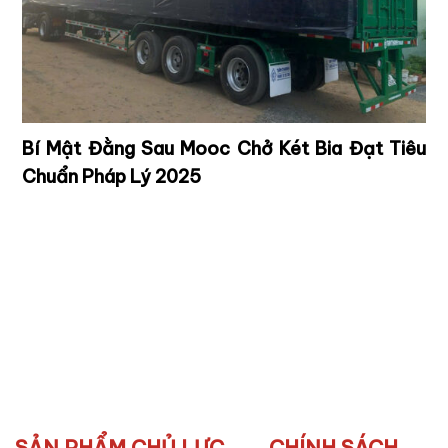
u
Khám Phá Sự Khác Biệt Giữa Doanh Nhân và
Nhà Khởi Nghiệp: Một Hành Trình Tìm Ra Bản
Chất
SẢN PHẨM CHỦ LỰC
CHÍNH SÁCH