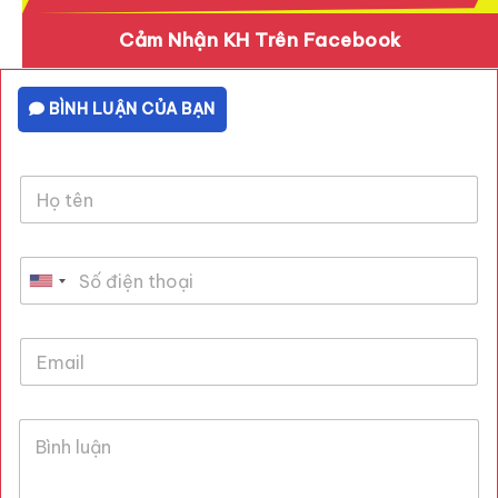
Cảm Nhận KH Trên Facebook
BÌNH LUẬN CỦA BẠN