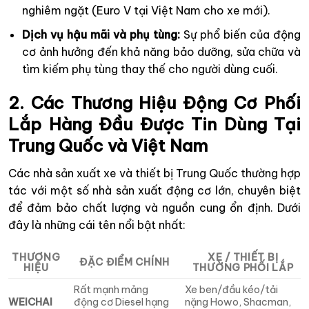
nghiêm ngặt (Euro V tại Việt Nam cho xe mới).
Dịch vụ hậu mãi và phụ tùng:
Sự phổ biến của động
cơ ảnh hưởng đến khả năng bảo dưỡng, sửa chữa và
tìm kiếm phụ tùng thay thế cho người dùng cuối.
2. Các Thương Hiệu Động Cơ Phối
Lắp Hàng Đầu Được Tin Dùng Tại
Trung Quốc và Việt Nam
Các nhà sản xuất xe và thiết bị Trung Quốc thường hợp
tác với một số nhà sản xuất động cơ lớn, chuyên biệt
để đảm bảo chất lượng và nguồn cung ổn định. Dưới
đây là những cái tên nổi bật nhất:
THƯƠNG
XE / THIẾT BỊ
ĐẶC ĐIỂM CHÍNH
HIỆU
THƯỜNG PHỐI LẮP
Rất mạnh mảng
Xe ben/đầu kéo/tải
WEICHAI
động cơ Diesel hạng
nặng Howo, Shacman,