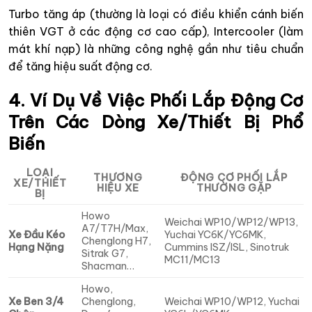
Turbo tăng áp (thường là loại có điều khiển cánh biến
thiên VGT ở các động cơ cao cấp), Intercooler (làm
mát khí nạp) là những công nghệ gần như tiêu chuẩn
để tăng hiệu suất động cơ.
4. Ví Dụ Về Việc Phối Lắp Động Cơ
Trên Các Dòng Xe/Thiết Bị Phổ
Biến
LOẠI
THƯƠNG
ĐỘNG CƠ PHỐI LẮP
XE/THIẾT
HIỆU XE
THƯỜNG GẶP
BỊ
Howo
Weichai WP10/WP12/WP13,
A7/T7H/Max,
Xe Đầu Kéo
Yuchai YC6K/YC6MK,
Chenglong H7,
Hạng Nặng
Cummins ISZ/ISL, Sinotruk
Sitrak G7,
MC11/MC13
Shacman…
Howo,
Xe Ben 3/4
Chenglong,
Weichai WP10/WP12, Yuchai