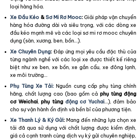
loại hàng hóa.
Xe Đầu Kéo
&
Sơ Mi Rơ Mooc
:
Giải pháp vận chuyển
hàng hóa đường dài và siêu trọng, với các dòng xe
đầu kéo mạnh mẽ và các loại sơ mi rơ mooc chuyên
dụng (sàn, xương, ben, bồn…).
Xe Chuyên Dụng
:
Đáp ứng mọi yêu cầu đặc thù của
từng ngành nghề với các loại xe được thiết kế riêng
biệt như xe ben, xe bồn, xe gắn cẩu, xe đông lạnh,
xe môi trường…
Phụ Tùng Xe Tải:
Nguồn cung cấp phụ tùng chính
hãng, chất lượng cao (bao gồm cả
phụ tùng động
cơ Weichai
,
phụ tùng
động cơ Yuchai
…), đảm bảo
cho sự vận hành ổn định và bền bỉ của phương tiện.
Xe Thanh Lý & Ký Gửi
:
Mang đến những lựa chọn xe
tải đã qua sử dụng với chất lượng được kiểm định,
giá cả cạnh tranh cùng dịch vụ ký gửi chuyên nghiệp,