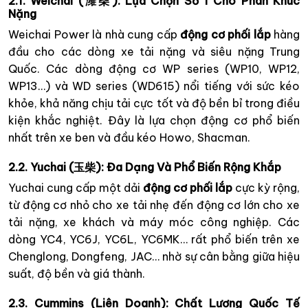
2.1. Weichai (潍柴): Lựa Chọn Số 1 Cho Phân Khúc
Nặng
Weichai Power là nhà cung cấp
động cơ phối lắp
hàng
đầu cho các dòng xe tải nặng và siêu nặng Trung
Quốc. Các dòng động cơ WP series (WP10, WP12,
WP13…) và WD series (WD615) nổi tiếng với sức kéo
khỏe, khả năng chịu tải cực tốt và độ bền bỉ trong điều
kiện khắc nghiệt. Đây là lựa chọn động cơ phổ biến
nhất trên xe ben và đầu kéo Howo, Shacman.
2.2. Yuchai (玉柴): Đa Dạng Và Phổ Biến Rộng Khắp
Yuchai cung cấp một dải
động cơ phối lắp
cực kỳ rộng,
từ động cơ nhỏ cho xe tải nhẹ đến động cơ lớn cho xe
tải nặng, xe khách và máy móc công nghiệp. Các
dòng YC4, YC6J, YC6L, YC6MK… rất phổ biến trên xe
Chenglong, Dongfeng, JAC… nhờ sự cân bằng giữa hiệu
suất, độ bền và giá thành.
2.3. Cummins (Liên Doanh): Chất Lượng Quốc Tế