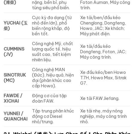
(潍柴)
nặng, bền bỉ, phụ
Foton Auman, Máy công
tùng siêu phổ biến.
trình.
Cực kỳ đa dạng (từ
Xe tải/ben/đầu kéo
YUCHAI (玉
nhỏ đến lớn), phổ
Chenglong, Dongfeng,
柴)
biến rộng khắp, độ
Howo, JAC; Xe khách;
bền tốt.
Máy phát điện.
Công nghệ Mỹ, chất
Xe tải/đầu kéo
CUMMINS
lượng quốc tế, hiệu
Dongfeng, Foton, JAC;
(JV)
suất cao, tiết kiệm
Máy công trình.
nhiên liệu.
Công nghệ MAN
Xe đầu kéo/ben Howo
SINOTRUK
(Đức), hiệu quả, hiện
T7H, Howo Max, Sitrak
(MC)
đại (phân khúc cao
G7.
cấp Howo).
FAWDE /
Động cơ của tập
Xe tải FAW Jiefang.
XICHAI
đoàn FAW.
Tập trung phân khúc
Xe tải nhẹ, máy nông
YUNNEI /
động cơ Diesel
nghiệp, máy công trình
QUANCHAI
nhỏ/trung.
nhỏ.