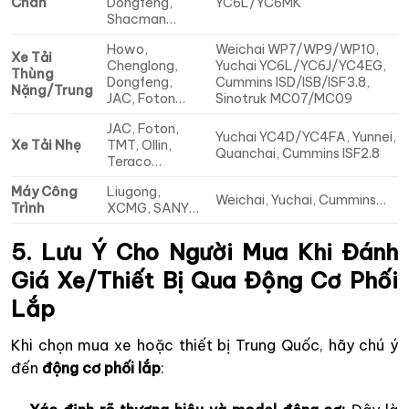
Chân
Dongfeng,
YC6L/YC6MK
Shacman…
Howo,
Weichai WP7/WP9/WP10,
Xe Tải
Chenglong,
Yuchai YC6L/YC6J/YC4EG,
Thùng
Dongfeng,
Cummins ISD/ISB/ISF3.8,
Nặng/Trung
JAC, Foton…
Sinotruk MC07/MC09
JAC, Foton,
Yuchai YC4D/YC4FA, Yunnei,
Xe Tải Nhẹ
TMT, Ollin,
Quanchai, Cummins ISF2.8
Teraco…
Máy Công
Liugong,
Weichai, Yuchai, Cummins…
Trình
XCMG, SANY…
5. Lưu Ý Cho Người Mua Khi Đánh
Giá Xe/Thiết Bị Qua Động Cơ Phối
Lắp
Khi chọn mua xe hoặc thiết bị Trung Quốc, hãy chú ý
đến
động cơ phối lắp
: