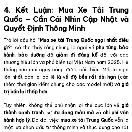
4. Kết Luận: Mua Xe Tải Trung
Quốc – Cần Cái Nhìn Cập Nhật và
Quyết Định Thông Minh
Trả lời câu hỏi “
Mua xe tải Trung Quốc ngại nhất điều
gì?
“, có thể thấy rằng những lo ngại về
phụ tùng, bảo
hành, bảo dưỡng
đã
giảm đi đáng kể
đối với các
thương hiệu lớn và phổ biến tại Việt Nam năm 2025. Hệ
thống hậu mãi ngày càng được cải thiện. Mối lo ngại
lớn nhất còn lại có lẽ là về
độ bền rất dài hạn
(cần
thêm thời gian kiểm chứng cho các model mới) và
giá
trị bán lại thấp hơn
.
Tuy nhiên, không thể phủ nhận lợi thế cực lớn về
giá
thành cạnh tranh
, sự
đa dạng mẫu mã
và
chi phí vận
hành hợp lý
. Do đó, việc
mua xe tải Trung Quốc
vẫn là
một lựa chọn đầu tư thông minh và thực dụng cho rất