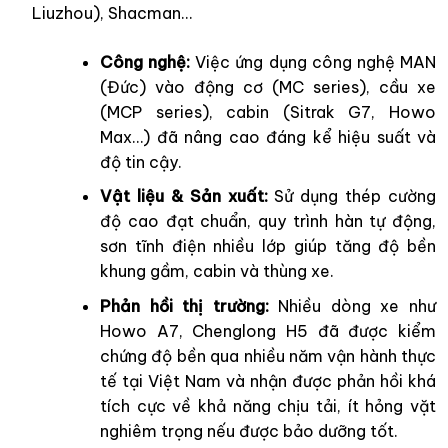
Liuzhou), Shacman…
Công nghệ:
Việc ứng dụng công nghệ MAN
(Đức) vào động cơ (MC series), cầu xe
(MCP series), cabin (Sitrak G7, Howo
Max…) đã nâng cao đáng kể hiệu suất và
độ tin cậy.
Vật liệu & Sản xuất:
Sử dụng thép cường
độ cao đạt chuẩn, quy trình hàn tự động,
sơn tĩnh điện nhiều lớp giúp tăng độ bền
khung gầm, cabin và thùng xe.
Phản hồi thị trường:
Nhiều dòng xe như
Howo A7, Chenglong H5 đã được kiểm
chứng độ bền qua nhiều năm vận hành thực
tế tại Việt Nam và nhận được phản hồi khá
tích cực về khả năng chịu tải, ít hỏng vặt
nghiêm trọng nếu được bảo dưỡng tốt.