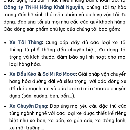
Công ty TNHH Hồng Khải Nguyễn
, chúng tôi tự hào
mang đến hệ sinh thái sản phẩm và dịch vụ vận tải đa
dạng, đáp ứng tối ưu mọi nhu cầu của quý khách hàng.
Các dòng sản phẩm chủ lực của chúng tôi bao gồm:
Xe Tải Thùng
:
Cung cấp đầy đủ các loại xe tải
thùng từ phổ thông đến chuyên biệt, đa dạng tải
trọng và kích thước, đảm bảo sự linh hoạt cho mọi
loại hàng hóa.
Xe Đầu Kéo
&
Sơ Mi Rơ Mooc
:
Giải pháp vận chuyển
hàng hóa đường dài và siêu trọng, với các dòng xe
đầu kéo mạnh mẽ và các loại sơ mi rơ mooc chuyên
dụng (sàn, xương, ben, bồn…).
Xe Chuyên Dụng
:
Đáp ứng mọi yêu cầu đặc thù của
từng ngành nghề với các loại xe được thiết kế riêng
biệt như xe ben, xe bồn, xe gắn cẩu, xe đông lạnh,
xe môi trường…