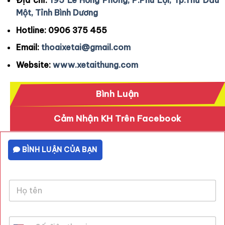
Địa chỉ:
195 Lê Hồng Phong, P.Phú Lợi, Tp.Thủ Dầu
Một, Tỉnh Bình Dương
Hotline:
0906 375 455
Email:
thoaixetai@gmail.com
Website:
www.xetaithung.com
Bình Luận
Cảm Nhận KH Trên Facebook
BÌNH LUẬN CỦA BẠN