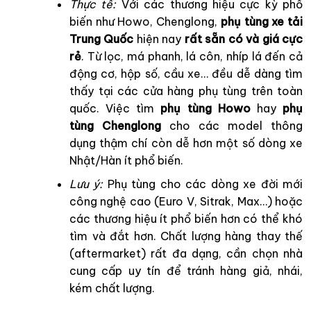
Thực tế:
Với các thương hiệu cực kỳ phổ
biến như Howo, Chenglong,
phụ tùng xe tải
Trung Quốc
hiện nay
rất sẵn có và giá cực
rẻ
. Từ lọc, má phanh, lá côn, nhíp lá đến cả
động cơ, hộp số, cầu xe… đều dễ dàng tìm
thấy tại các cửa hàng phụ tùng trên toàn
quốc. Việc tìm
phụ tùng Howo
hay
phụ
tùng Chenglong
cho các model thông
dụng thậm chí còn dễ hơn một số dòng xe
Nhật/Hàn ít phổ biến.
Lưu ý:
Phụ tùng cho các dòng xe đời mới
công nghệ cao (Euro V, Sitrak, Max…) hoặc
các thương hiệu ít phổ biến hơn có thể khó
tìm và đắt hơn. Chất lượng hàng thay thế
(aftermarket) rất đa dạng, cần chọn nhà
cung cấp uy tín để tránh hàng giả, nhái,
kém chất lượng.