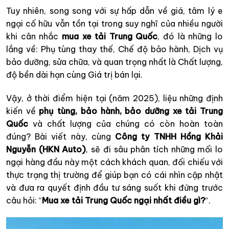
Tuy nhiên, song song với sự hấp dẫn về giá, tâm lý e
ngại cố hữu vẫn tồn tại trong suy nghĩ của nhiều người
khi cân nhắc
mua xe tải Trung Quốc
, đó là những lo
lắng về: Phụ tùng thay thế, Chế độ bảo hành, Dịch vụ
bảo dưỡng, sửa chữa, và quan trọng nhất là Chất lượng,
độ bền dài hạn cùng Giá trị bán lại.
Vậy, ở thời điểm hiện tại (năm 2025), liệu những định
kiến về
phụ tùng, bảo hành, bảo dưỡng xe tải Trung
Quốc
và chất lượng của chúng có còn hoàn toàn
đúng? Bài viết này, cùng
Công ty TNHH Hồng Khải
Nguyễn (HKN Auto)
, sẽ đi sâu phân tích những mối lo
ngại hàng đầu này một cách khách quan, đối chiếu với
thực trạng thị trường để giúp bạn có cái nhìn cập nhật
và đưa ra quyết định đầu tư sáng suốt khi đứng trước
câu hỏi: “
Mua xe tải Trung Quốc ngại nhất điều gì?
“.