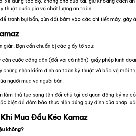
ái xe đúng tốc độ, không chở quá tải, giữ khoảng cách a
 thuật quốc gia về chất lượng an toàn.
 để tránh bụi bẩn, bùn đất bám vào các chi tiết máy, gây 
Kamaz
giản. Bạn cần chuẩn bị các giấy tờ sau:
căn cước công dân (đối với cá nhân), giấy phép kinh doan
y chứng nhận kiểm định an toàn kỹ thuật và bảo vệ môi tr
ữa người mua và người bán.
n làm thủ tục sang tên đổi chủ tại cơ quan đăng ký xe c
đặc biệt để đảm bảo thực hiện đúng quy định của pháp luậ
 Khi Mua Đầu Kéo Kamaz
iệu không?