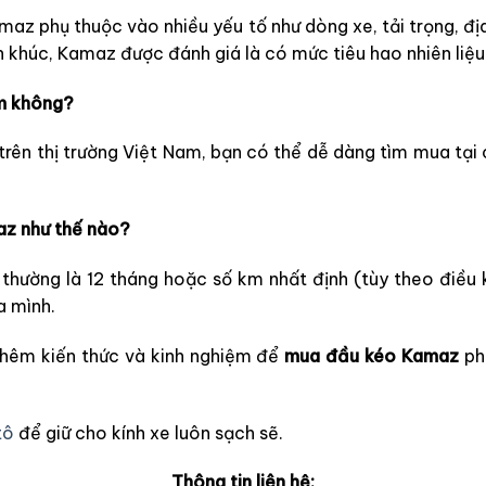
amaz phụ thuộc vào nhiều yếu tố như dòng xe, tải trọng, địa
khúc, Kamaz được đánh giá là có mức tiêu hao nhiên liệu 
ếm không?
trên thị trường Việt Nam, bạn có thể dễ dàng tìm mua tại
az như thế nào?
hường là 12 tháng hoặc số km nhất định (tùy theo điều 
a mình.
 thêm kiến thức và kinh nghiệm để
mua đầu kéo Kamaz
ph
tô
để giữ cho kính xe luôn sạch sẽ.
Thông tin liên hệ: