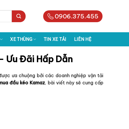
0906.375.455
XE THÙNG
TIN XE TẢI
LIÊN HỆ
– Ưu Đãi Hấp Dẫn
t được ưa chuộng bởi các doanh nghiệp vận tải
mua đầu kéo Kamaz
, bài viết này sẽ cung cấp