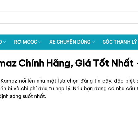
O
RƠ-MOOC
XE CHUYÊN DÙNG
GÓC THANH LÝ
az Chính Hãng, Giá Tốt Nhất 
o Kamaz nổi lên như một lựa chọn đáng tin cậy, đặc biệ
n bỉ và chi phí đầu tư hợp lý. Nếu bạn đang có nhu cầu
định sáng suốt nhất.