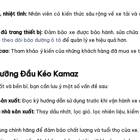
nhiệt tình:
Nhân viên có kiến thức sâu rộng về xe tải và
ủ trang thiết bị:
Đảm bảo xe được bảo hành, sửa chữa kịp
 theo dõi bảo dưỡng ô tô
để quản lý xe hiệu quả hơn.
cao:
Tham khảo ý kiến của những khách hàng đã mua xe t
 Dưỡng Đầu Kéo Kamaz
và bền bỉ, bạn cần lưu ý một số vấn đề sau:
ản xuất:
Đọc kỹ hướng dẫn sử dụng trước khi vận hành xe đ
 nhà sản xuất:
Thay dầu nhớt, lọc gió, lọc nhiên liệu, kiể
ùng chính hãng để đảm bảo chất lượng và tuổi thọ của xe.