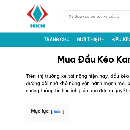
Skip
to
Tìm
content
kiếm:
TRANG CHỦ
GIỚI THIỆU
ĐẦU KÉ
Mua Đầu Kéo Kam
Trên thị trường xe tải nặng hiện nay, đầu ké
đường dài nhờ khả năng vận hành mạnh mẽ, bề
những thông tin hữu ích giúp bạn đưa ra quyết 
Mục lục
hiện