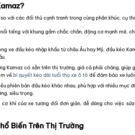
 Kamaz?
so với các đối thủ cạnh tranh trong cùng phân khúc, cụ th
ổi tiếng với khung gầm chắc chắn, động cơ mạnh mẽ, cho 
ng xe đầu kéo nhập khẩu từ châu Âu hay Mỹ, đầu kéo Kama
ầu.
ng Kamaz có sẵn trên thị trường, giá cả phải chăng, giúp 
hêm về
bí quyết kéo dài tuổi thọ xe ô tô
để đảm bảo xe luôn 
u phiên bản đầu kéo khác nhau, phù hợp với nhiều mục đí
ng, siêu trọng.
cơ khí của xe tương đối đơn giản, dễ dàng cho việc sửa 
ổ Biến Trên Thị Trường