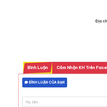
Địa ch
Bình Luận
Cảm Nhận KH Trên Fac
BÌNH LUẬN CỦA BẠN