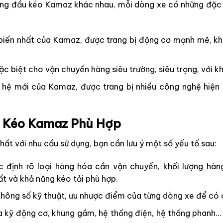
dòng đầu kéo Kamaz khác nhau, mỗi dòng xe có những đặc 
iến nhất của Kamaz, được trang bị động cơ mạnh mẽ, khả 
c biệt cho vận chuyển hàng siêu trường, siêu trọng, với k
ệ mới của Kamaz, được trang bị nhiều công nghệ hiện đại
u Kéo Kamaz Phù Hợp
t với nhu cầu sử dụng, bạn cần lưu ý một số yếu tố sau:
 định rõ loại hàng hóa cần vận chuyển, khối lượng hàn
 và khả năng kéo tải phù hợp.
thông số kỹ thuật, ưu nhược điểm của từng dòng xe để có cá
 kỹ động cơ, khung gầm, hệ thống điện, hệ thống phanh…