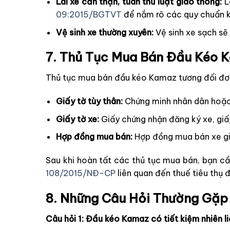
Lái xe cẩn thận, tuân thủ luật giao thông:
L
09:2015/BGTVT
để nắm rõ các quy chuẩn kỹ
Vệ sinh xe thường xuyên:
Vệ sinh xe sạch sẽ
7. Thủ Tục Mua Bán Đầu Kéo 
Thủ tục mua bán đầu kéo Kamaz tương đối đơn 
Giấy tờ tùy thân:
Chứng minh nhân dân hoặc 
Giấy tờ xe:
Giấy chứng nhận đăng ký xe, giấ
Hợp đồng mua bán:
Hợp đồng mua bán xe gi
Sau khi hoàn tất các thủ tục mua bán, bạn cầ
108/2015/NĐ-CP
liên quan đến thuế tiêu thụ 
8. Những Câu Hỏi Thường Gặp
Câu hỏi 1: Đầu kéo Kamaz có tiết kiệm nhiên l