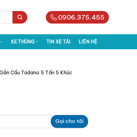
0906.375.455
XE THÙNG
TIN XE TẢI
LIÊN HỆ
 Gắn Cẩu Tadano 5 Tấn 5 Khúc
Gọi cho tôi