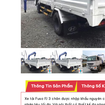
Thông Tin Sản Phẩm
Thông Số K
Xe tải Fuso FJ 3 chân được nhập khẩu nguyên 
nhiên liệu tối đa. Với nội thất có thiết kế đa năn