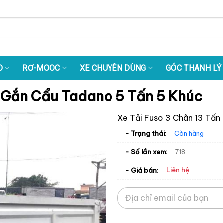
O
RƠ-MOOC
XE CHUYÊN DÙNG
GÓC THANH LÝ
n Gắn Cẩu Tadano 5 Tấn 5 Khúc
Xe Tải Fuso 3 Chân 13 Tấn
- Trạng thái:
Còn hàng
- Số lần xem:
718
Liên hệ
- Giá bán: