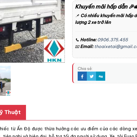
Khuyến mãi hấp dẫn
🎉
📌
Có nhiều khuyến mãi hấp 
lượng 2 xe trở lên
📞
Hotline:
0906.375.455
📧
Email:
thoaixetai@gmail.
Chia sẻ:
ỹ Thuật
chiếc từ Ấn Độ được thừa hưởng các ưu điểm của các dòng xe 
g, tiện nghi và hiện đại, hỗ trợ tối đa người sử dụng. Xe tải Fus