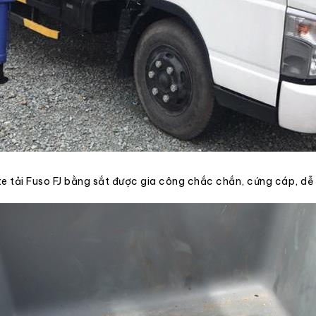
xe tải Fuso FJ bằng sắt được gia công chắc chắn, cứng cáp, dễ