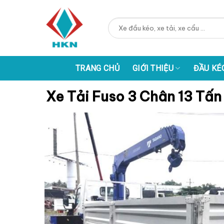
Skip
to
Tìm
content
kiếm:
TRANG CHỦ
GIỚI THIỆU
ĐẦU KÉ
Xe Tải Fuso 3 Chân 13 Tấ