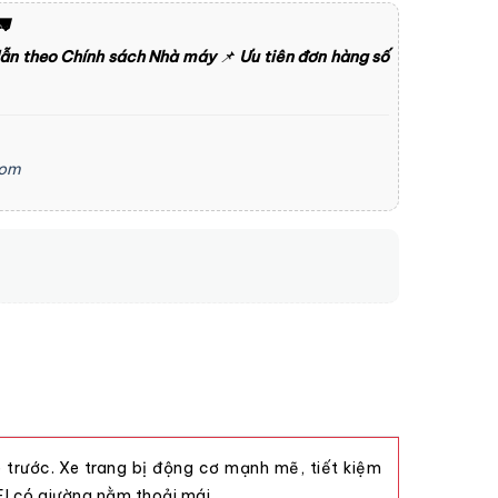

dẫn theo Chính sách Nhà máy
📌
Ưu tiên đơn hàng số
com
trước. Xe trang bị động cơ mạnh mẽ, tiết kiệm
o FJ có giường nằm thoải mái.