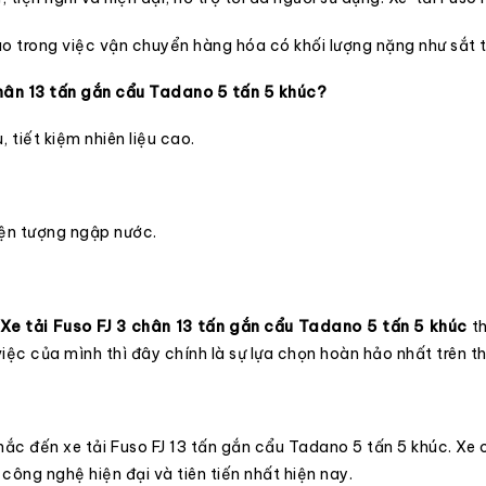
 trong việc vận chuyển hàng hóa có khối lượng nặng như sắt thé
 chân 13 tấn gắn cẩu Tadano 5 tấn 5 khúc?
 tiết kiệm nhiên liệu cao.
iện tượng ngập nước.
Xe tải Fuso FJ 3 chân 13 tấn gắn cẩu Tadano 5 tấn 5 khúc
th
ệc của mình thì đây chính là sự lựa chọn hoàn hảo nhất trên thị
c đến xe tải Fuso FJ 13 tấn gắn cẩu Tadano 5 tấn 5 khúc. Xe có
công nghệ hiện đại và tiên tiến nhất hiện nay.