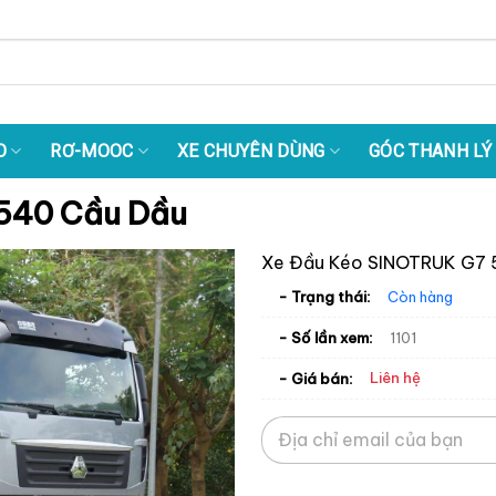
O
RƠ-MOOC
XE CHUYÊN DÙNG
GÓC THANH LÝ
540 Cầu Dầu
Xe Đầu Kéo SINOTRUK G7 
- Trạng thái:
Còn hàng
- Số lần xem:
1101
Liên hệ
- Giá bán: