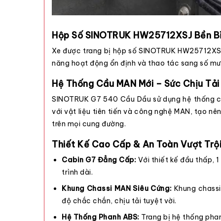
Hộp Số SINOTRUK HW25712XSJ Bền Bỉ
Xe được trang bị hộp số SINOTRUK HW25712XSJ vớ
năng hoạt động ổn định và thao tác sang số mượ
Hệ Thống Cầu MAN Mới – Sức Chịu Tải
SINOTRUK G7 540 Cầu Dầu sử dụng hệ thống cầ
với vật liệu tiên tiến và công nghệ MAN, tạo 
trên mọi cung đường.
Thiết Kế Cao Cấp & An Toàn Vượt Trộ
Cabin G7 Đẳng Cấp:
Với thiết kế đầu thấp, 
trình dài.
Khung Chassi MAN Siêu Cứng:
Khung chassi 
độ chắc chắn, chịu tải tuyệt vời.
Hệ Thống Phanh ABS:
Trang bị hệ thống phan