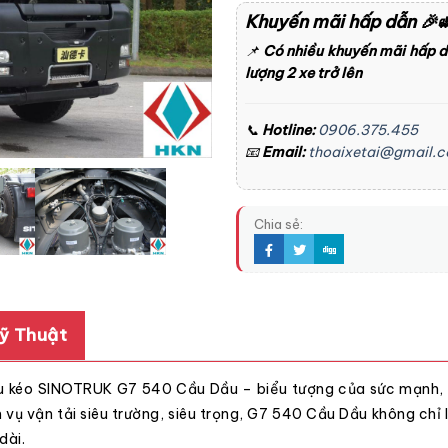
Khuyến mãi hấp dẫn
🎉
📌
Có nhiều khuyến mãi hấp 
lượng 2 xe trở lên
📞
Hotline:
0906.375.455
📧
Email:
thoaixetai@gmail.
Chia sẻ:
ỹ Thuật
u kéo SINOTRUK G7 540 Cầu Dầu – biểu tượng của sức mạnh, s
vụ vận tải siêu trường, siêu trọng, G7 540 Cầu Dầu không chỉ 
dài.