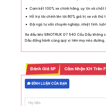
Cam kết 100% xe chính hãng, uy tín và chất 
Hỗ trợ tài chính lên tới 80% giá trị xe với th
Đội ngũ tư vấn chuyên nghiệp, nhiệt tình, luô
Xe đầu kéo SINOTRUK G7 540 Cầu Dầu không chỉ
Dầu đồng hành cùng quý vị trên mọi nẻo đường, 
Đánh Giá SP
Cảm Nhận KH Trên 
BÌNH LUẬN CỦA BẠN