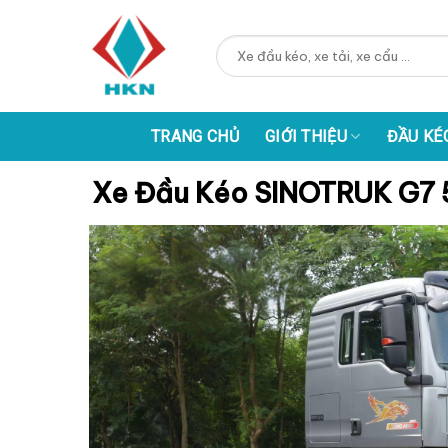
Skip
to
Tìm
content
kiếm:
TRANG CHỦ
GIỚI THIỆU
ĐẦU KÉ
Xe Đầu Kéo SINOTRUK G7 