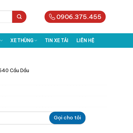
0906.375.455
XE THÙNG
TIN XE TẢI
LIÊN HỆ
540 Cầu Dầu
Gọi cho tôi