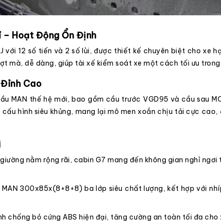
 – Hoạt Động Ổn Định
i 12 số tiến và 2 số lùi, được thiết kế chuyên biệt cho xe hạ
t mà, dễ dàng, giúp tài xế kiểm soát xe một cách tối ưu trong 
 Đỉnh Cao
u MAN thế hệ mới, bao gồm cầu trước VGD95 và cầu sau MCP16
nên cấu hình siêu khủng, mang lại mô men xoắn chịu tải cực ca
i
1 giường nằm rộng rãi, cabin G7 mang đến không gian nghỉ ngơi t
MAN 300x85x(8+8+8) ba lớp siêu chất lượng, kết hợp với nhí
h chống bó cứng ABS hiện đại, tăng cường an toàn tối đa cho 