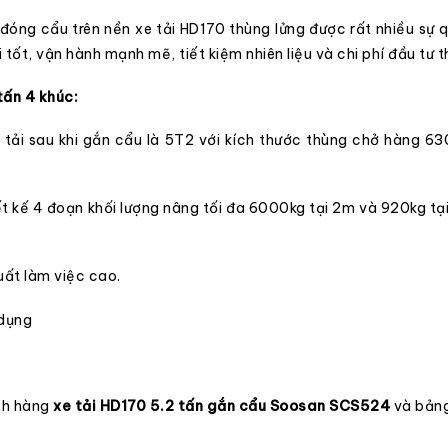
ng cẩu trên nền xe tải HD170 thùng lửng được rất nhiều sự 
i tốt, vận hành mạnh mẽ, tiết kiệm nhiên liệu và chi phí đầu tư t
ấn 4 khúc:
rọng tải sau khi gắn cẩu là 5T2 với kích thước thùng chở hà
 kế 4 đoạn khối lượng nâng tối đa 6000kg tại 2m và 920kg tại 
uất làm việc cao.
 dụng
ách hàng
xe tải HD170 5.2 tấn gắn cẩu Soosan SCS524
và
bảng