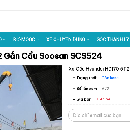
O
RƠ-MOOC
XE CHUYÊN DÙNG
GÓC THANH LÝ
2 Gắn Cẩu Soosan SCS524
Xe Cẩu Hyundai HD170 5T
- Trạng thái:
Còn hàng
- Số lần xem:
672
Liên hệ
- Giá bán: