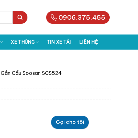
0906.375.455
XE THÙNG
TIN XE TẢI
LIÊN HỆ
2 Gắn Cẩu Soosan SCS524
Gọi cho tôi