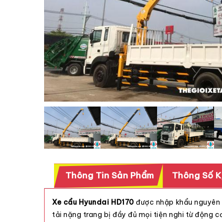
Thông Tin Sản Phẩm
Thông Số K
Xe cẩu Hyundai HD170
được nhập khẩu nguyên c
tải nặng trang bị đầy đủ mọi tiện nghi từ động c