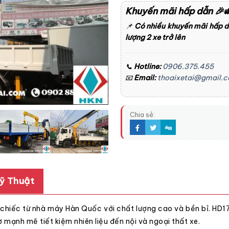
Khuyến mãi hấp dẫn
🎉
📌
Có nhiều khuyến mãi hấp 
lượng 2 xe trở lên
📞
Hotline:
0906.375.455
📧
Email:
thoaixetai@gmail.
Chia sẻ:
ỹ Thuật
hiếc từ nhà máy Hàn Quốc với chất lượng cao và bền bỉ. HD170
ơ mạnh mẽ tiết kiệm nhiên liệu đến nội và ngoại thất xe.