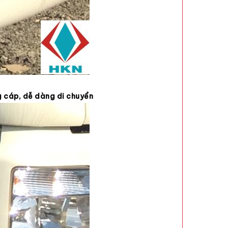
g cáp, dễ dàng di chuyển