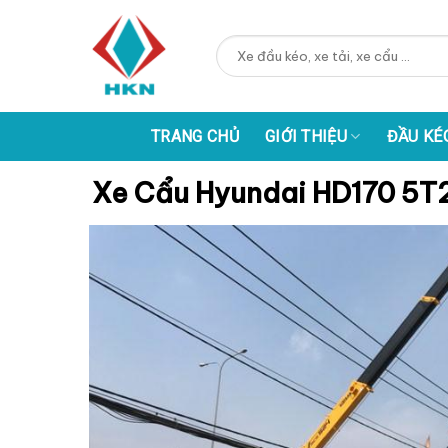
Skip
to
Tìm
content
kiếm:
TRANG CHỦ
GIỚI THIỆU
ĐẦU KÉ
Xe Cẩu Hyundai HD170 5T