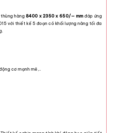
g thùng hàng
8400 x 2350 x 650/— mm
đáp ứng
15 với thiết kế 5 đoạn có khối lượng nâng tối đa
g.
 động cơ mạnh mẽ,..