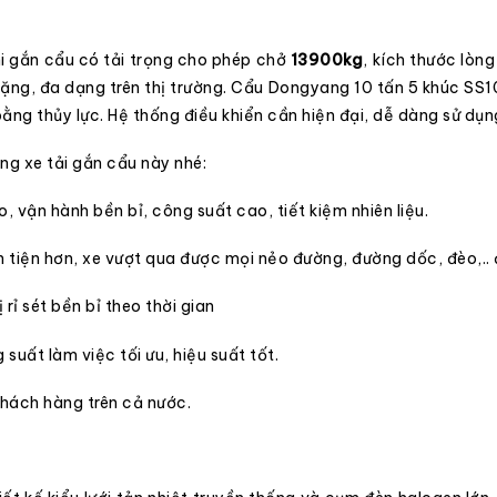
i gắn cẩu có tải trọng cho phép chở
13900kg
, kích thước lòn
ặng, đa dạng trên thị trường. Cẩu Dongyang 10 tấn 5 khúc SS10
bằng thủy lực. Hệ thống điều khiển cần hiện đại, dễ dàng sử dụn
òng
xe tải gắn cẩu
này nhé:
, vận hành bền bỉ, công suất cao, tiết kiệm nhiên liệu.
n tiện hơn, xe vượt qua được mọi nẻo đường, đường dốc, đèo,..
rỉ sét bền bỉ theo thời gian
uất làm việc tối ưu, hiệu suất tốt.
khách hàng trên cả nước.