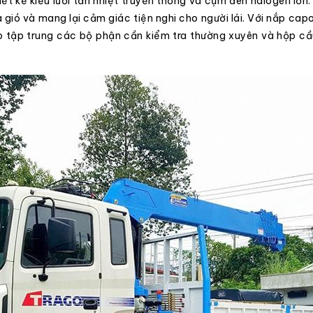
ết kế kiểu lưới tản nhiệt truyền thống và cụm đèn halogen lớn.
a gió và mang lại cảm giác tiện nghi cho người lái. Với nắp ca
 tập trung các bộ phận cần kiểm tra thường xuyên và hộp cầ