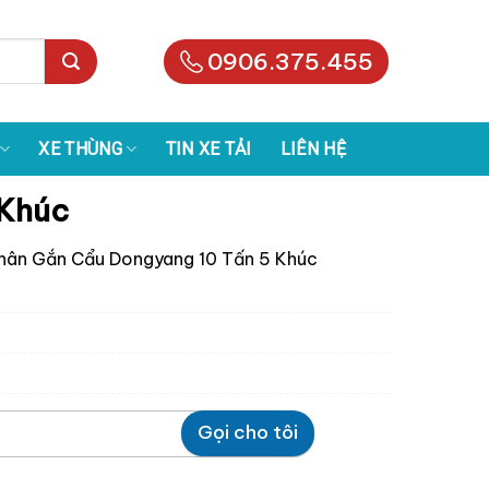
0906.375.455
XE THÙNG
TIN XE TẢI
LIÊN HỆ
 Khúc
Chân Gắn Cẩu Dongyang 10 Tấn 5 Khúc
Gọi cho tôi