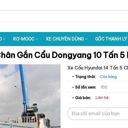
O
RƠ-MOOC
XE CHUYÊN DÙNG
GÓC THANH LÝ
Chân Gắn Cẩu Dongyang 10 Tấn 5
Xe Cẩu Hyundai 14 Tấn 5 
- Trạng thái:
Còn hàng
- Số lần xem:
700
Liên hệ
- Giá bán: