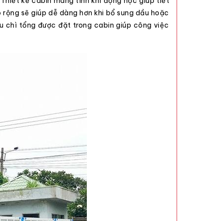
 Thiết kế cabin mang tính khí động học giúp tiết
po rộng sẽ giúp dễ dàng hơn khi bổ sung dầu hoặc
u chì tổng được đặt trong cabin giúp công việc