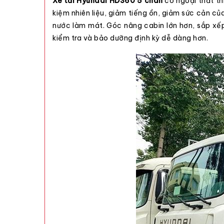
Xe tải
Hyundai HD360 5 chân
có ngoại thất thi
kiệm nhiên liệu, giảm tiếng ồn, giảm sức cản củ
nước làm mát. Góc nâng cabin lớn hơn, sắp xếp
kiểm tra và bảo dưỡng định kỳ dễ dàng hơn.