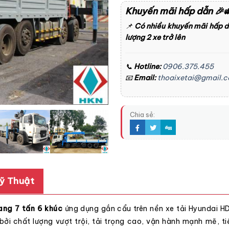
Khuyến mãi hấp dẫn
🎉
📌
Có nhiều khuyến mãi hấp 
lượng 2 xe trở lên
📞
Hotline:
0906.375.455
📧
Email:
thoaixetai@gmail.
Chia sẻ:
ỹ Thuật
ng 7 tấn 6 khúc
ứng dụng gắn cẩu trên nền xe tải Hyundai H
bởi chất lượng vượt trội, tải trọng cao, vận hành mạnh mẽ, ti