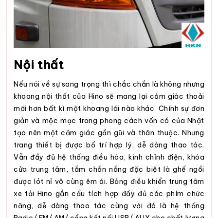
Nội thất
Nếu nói về sự sang trọng thì chắc chắn là không nhưng
khoang nội thất của Hino sẽ mang lại cảm giác thoải
mới hơn bất kì một khoang lái nào khác. Chính sự đơn
giản và mộc mạc trong phong cách vốn có của Nhật
tạo nên một cảm giác gần gũi và thân thuộc. Nhưng
trang thiết bị được bố trí hợp lý, dễ dàng thao tác.
Vẫn đầy đủ hệ thống điều hòa, kính chỉnh điện, khóa
cửa trung tâm, tắm chắn nắng đặc biệt là ghế ngồi
được lót nỉ vô cùng êm ái. Bảng điều khiển trung tâm
xe tải Hino gắn cẩu
tích hợp đầy đủ các phím chức
năng, dễ dàng thao tác cùng với đó là hệ thống
Radio/ FM/ AM/ cổng kết nối USB/ AUX cho chất lượng