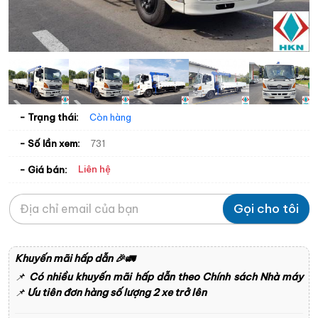
- Trạng thái:
Còn hàng
- Số lần xem:
731
Liên hệ
- Giá bán:
Gọi cho tôi
Khuyến mãi hấp dẫn
🎉🚛
📌
Có nhiều khuyến mãi hấp dẫn theo Chính sách Nhà máy
📌
Ưu tiên đơn hàng số lượng 2 xe trở lên