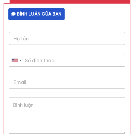
BÌNH LUẬN CỦA BẠN