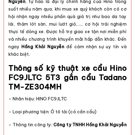
Nguyễn
, tự hào là đại lý chính hãng của Hino trong
suốt nhiều năm qua, khi mua xe quý khách còn có cơ
hội nhận ngay nhiều phần quà giá trị như bao da tay
lái, thảm lót sàn, mui lướt gió,….. cơ hội trải nghiệm
thực tế dòng xe. Được hỗ trợ giao xe tận nơi miễn phí
và nhiều chương trình khuyến mãi hấp dẫn khác. Đến
ngay
Hồng Khải Nguyễn
để cảm nhận sự uy tín và
khác biệt.
Thông số kỹ thuật xe cẩu Hino
FC9JLTC 5T3 gắn cẩu Tadano
TM-ZE304MH
– Nhãn hiệu: HINO FC9JLTC
– Loại phương tiện: Ô tô tải (có cần cẩu)
– Thông tin công ty:
Công ty TNHH
Hồng Khải Nguyễn