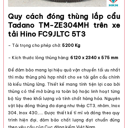
Quy cách đóng thùng lắp cẩu
Tadano TM-ZE304MH trên xe
tải Hino FC9JLTC 5T3
– Tải trọng cho phép chở:
5200 Kg
– Kích thước lòng thùng hàng:
6120 x 2340 x 575 mm
Để đảm bảo mang lại hiệu quả vận chuyển tối ưu nhất
thì mâu thùng phù hợp nhất cho xe tải gắn cẩu chính
là kiểu thùng lửng. Thiết kế mang tính tiện lợi cao bởi
thùng có thể mở bửng ra toàn bộ hoặc linh hoạt từng
bộ tùy theo khối lượng và tính chất hàng hóa. Nguyên
vật liệu đóng thùng đa dạng như thép CT3, nhôm, Inox
304, Inox 430,…. Được thiết kế tỉ mỉ và đóng theo quy
trình hiện đại, đảm bảo chất lượng đạt chuẩn đúng
theo yêu cầu của Cục đăng kiểm Việt Nam.