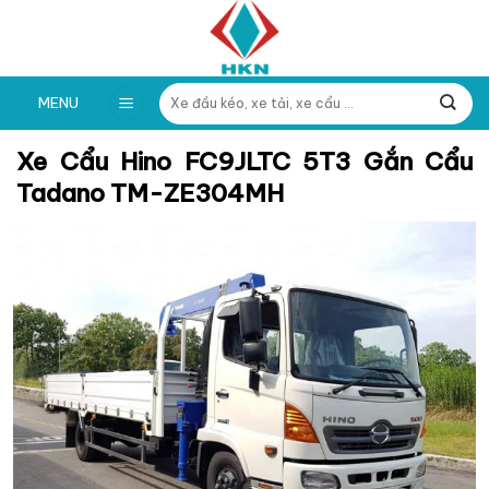
Skip
to
content
Tìm
MENU
kiếm:
Xe Cẩu Hino FC9JLTC 5T3 Gắn Cẩu
Tadano TM-ZE304MH