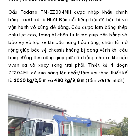
Cẩu Tadano TM-ZE304MH được nhập khẩu chính
hãng, xuất xứ từ Nhật Bản nổi tiếng bởi độ bền bỉ và
vận hành vô cùng dễ dàng. Cẩu được làm bằng thép
chịu lực cao, trang bị chân tú trước giúp cân bằng và
bảo vệ vỏ lốp xe khi cẩu hàng hóa nặng, chân tú mở
rộng giúp bảo vệ chassis không bị cong vênh khi cẩu
hàng đồng thời cũng giúp giữ cân bằng cho xe khi cẩu
vươn xa và xoay sang trái phải. Thiết kế 4 đoạn
ZE304MH có sức nâng lớn nhất/tầm với theo thiết kế
là
3030 kg/2,5 m
và
480 kg/9,8 m
(tầm với lớn nhất)