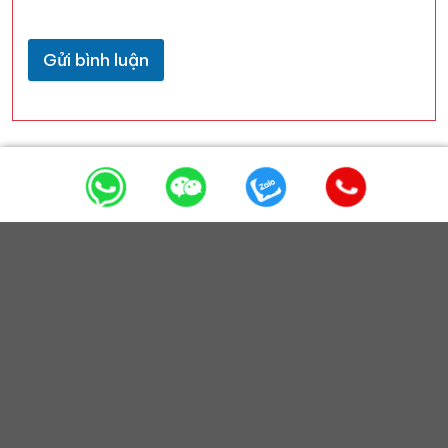
Gửi bình luận
SẢN PHẨM CHỦ LỰC
CHÍNH SÁCH
ĐẦU KÉO FOTON AUMAN
Chính sách bảo mật
Chính sách bảo hành
ĐẦU KÉO HOWO MOOC
Chính sách hậu mãi
CIMC
Chính sách thanh toán
CẦN CẨU TỰ HÀNH
MOOC CẨU FASSI