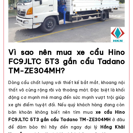
Vì sao nên mua xe cẩu Hino
FC9JLTC 5T3 gắn cẩu Tadano
TM-ZE304MH?
Dòng cẩu chất lượng với thiết kế bắt mắt, khoang nội
thất vô cùng rộng rãi và thoáng mát. Đặc biệt là khối
động cơ mạnh mẽ mang đến sức mạnh vượt trội giúp
xe ghi điểm tuyệt đối. Nếu quý khách hàng đang còn
băn khoăn không biết nên tìm mua
xe cẩu Hino
FC9JLTC 5T3 gắn cẩu Tadano TM-ZE304MH
ở đâu
để đảm bảo thì hãy đến ngay đại lý
Hồng Khải