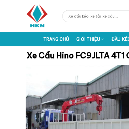
Skip
to
Tìm
content
kiếm:
TRANG CHỦ
GIỚI THIỆU
ĐẦU KÉ
Xe Cẩu Hino FC9JLTA 4T1