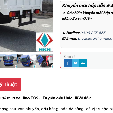
Khuyến mãi hấp dẫn
🎉
📌
Có nhiều khuyến mãi hấp 
lượng 2 xe trở lên
📞
Hotline:
0906.375.455
📧
Email:
thoaixetai@gmail.
Chia sẻ:
ỹ Thuật
u
để mua
xe Hino FC9JLTA gắn cẩu Unic URV345
?
ạng như: vận chuyển, cẩu hàng, bốc dỡ hàng, có vị trí đặc biệ