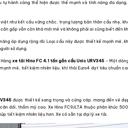
u tự hành càng thể hiện được thế mạnh và tính năng đa dạng
việt như kết cấu vững chắc, trọng lượng bản thân cẩu nhẹ, khả 
nh cần gấp vẫn còn khá mới mẻ và không phải ai cũng biết đến k
năng áp dụng rộng rãi. Loại cẩu này được thiết kế mạnh mẽ, k
người sử dụng.
h Hàng
xe tải Hino FC 4.1 tấn gắn cẩu Unic URV345
– Một dòng 
mạnh mẽ, tiết kiệm nhiên liệu, khí thải Euro4 đạt tiêu chuẩn 
URV345
được thiết kế sang trọng và cứng cáp, mang đến vẻ đẹ
 cân đối, thẩm mỹ cao. Xe Hino FC9JLTA thuộc phân khúc 500 S
p tiết kiệm nhiên liệu hơn. Xe có sẵn tại
đại lý xe tải
.