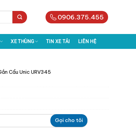
0906.375.455
XE THÙNG
TIN XE TẢI
LIÊN HỆ
 Gắn Cẩu Unic URV345
Gọi cho tôi