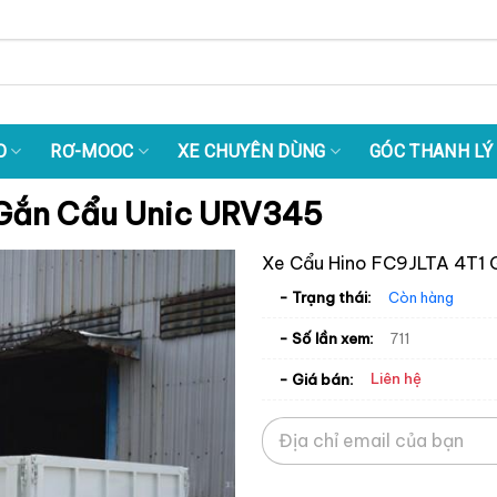
O
RƠ-MOOC
XE CHUYÊN DÙNG
GÓC THANH LÝ
 Gắn Cẩu Unic URV345
Xe Cẩu Hino FC9JLTA 4T1
- Trạng thái:
Còn hàng
- Số lần xem:
711
Liên hệ
- Giá bán: