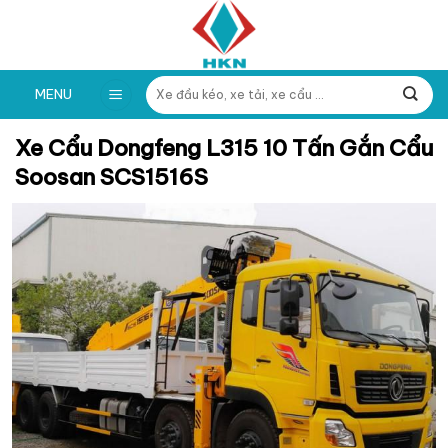
Skip
to
content
Tìm
MENU
kiếm:
Xe Cẩu Dongfeng L315 10 Tấn Gắn Cẩu
Soosan SCS1516S