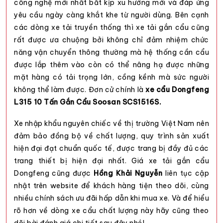
công nghệ mới nhất bắt kịp xu hướng mới và đáp ứng
yêu cầu ngày càng khắt khe từ người dùng. Bên cạnh
các dòng xe tải truyền thống thì
xe tải gắn cẩu
cũng
rất được ưa chuộng bởi không chỉ đảm nhiệm chức
năng vận chuyển thông thường mà hệ thống cần cẩu
được lắp thêm vào còn có thể nâng hạ được những
mặt hàng có tải trọng lớn, cồng kềnh mà sức người
không thể làm được. Đơn cử chính là
xe cẩu Dongfeng
L315 10 Tấn Gắn Cẩu Soosan SCS1516S.
Xe nhập khẩu nguyên chiếc về thị trường Việt Nam nên
đảm bảo đồng bộ về chất lượng, quy trình sản xuất
hiện đại đạt chuẩn quốc tế, được trang bị đầy đủ các
trang thiết bị hiện đại nhất.
Giá xe tải gắn cẩu
Dongfeng cũng được
Hồng Khải Nguyễn
liên tục cập
nhật trên website để khách hàng tiện theo dõi, cùng
nhiều chính sách ưu đãi hấp dẫn khi mua xe. Và để hiểu
rõ hơn về dòng xe cẩu chất lượng này hãy cũng theo