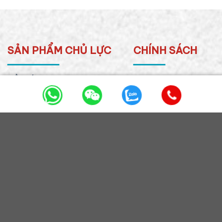
SẢN PHẨM CHỦ LỰC
CHÍNH SÁCH
ĐẦU KÉO FOTON AUMAN
Chính sách bảo mật
Chính sách bảo hành
ĐẦU KÉO HOWO MOOC
Chính sách hậu mãi
CIMC
Chính sách thanh toán
CẦN CẨU TỰ HÀNH
MOOC CẨU FASSI
LƯỢT TRUY CẬP