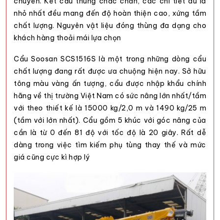
chuyển. Kết cấu thùng chắc chắn, các chi tiết dù là
nhỏ nhất đều mang đến độ hoàn thiện cao, xứng tầm
chất lượng. Nguyên vật liệu đóng thùng đa dạng cho
khách hàng thoải mái lựa chọn
Cẩu Soosan SCS1516S là một trong những dòng cẩu
chất lượng đang rất được ưa chuộng hiện nay. Sở hữu
tông màu vàng ấn tượng, cẩu được nhập khẩu chính
hãng về thị trường Việt Nam có sức nâng lớn nhất/tầm
với theo thiết kế là 15000 kg/2,0 m và 1490 kg/25 m
(tầm với lớn nhất). Cẩu gồm 5 khúc với góc nâng của
cần là từ 0 đến 81 độ với tốc độ là 20 giây. Rất dễ
dàng trong việc tìm kiếm phụ tùng thay thế và mức
giá cũng cực kì hợp lý