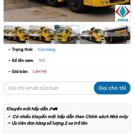
- Trạng thái:
Còn hàng
- Số lần xem:
760
Liên hệ
- Giá bán:
Gọi cho tôi
Khuyến mãi hấp dẫn
🎉🚛
📌
Có nhiều khuyến mãi hấp dẫn theo Chính sách Nhà máy
📌
Ưu tiên đơn hàng số lượng 2 xe trở lên