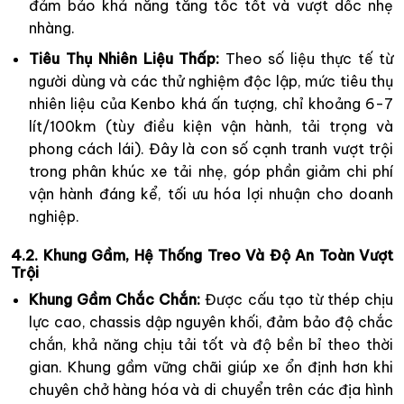
đảm bảo khả năng tăng tốc tốt và vượt dốc nhẹ
nhàng.
Tiêu Thụ Nhiên Liệu Thấp:
Theo số liệu thực tế từ
người dùng và các thử nghiệm độc lập, mức tiêu thụ
nhiên liệu của Kenbo khá ấn tượng, chỉ khoảng 6-7
lít/100km (tùy điều kiện vận hành, tải trọng và
phong cách lái). Đây là con số cạnh tranh vượt trội
trong phân khúc xe tải nhẹ, góp phần giảm chi phí
vận hành đáng kể, tối ưu hóa lợi nhuận cho doanh
nghiệp.
4.2. Khung Gầm, Hệ Thống Treo Và Độ An Toàn Vượt
Trội
Khung Gầm Chắc Chắn:
Được cấu tạo từ thép chịu
lực cao, chassis dập nguyên khối, đảm bảo độ chắc
chắn, khả năng chịu tải tốt và độ bền bỉ theo thời
gian. Khung gầm vững chãi giúp xe ổn định hơn khi
chuyên chở hàng hóa và di chuyển trên các địa hình