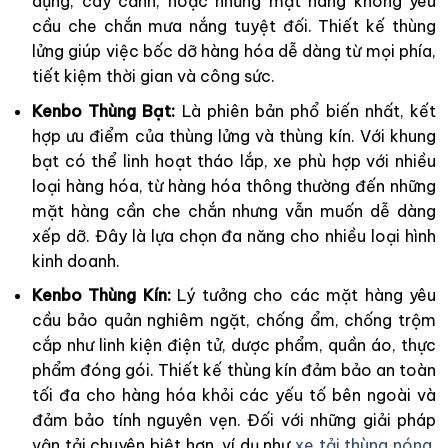
dựng, cây cảnh, hoặc những mặt hàng không yêu
cầu che chắn mưa nắng tuyệt đối. Thiết kế thùng
lửng giúp việc bốc dỡ hàng hóa dễ dàng từ mọi phía,
tiết kiệm thời gian và công sức.
Kenbo Thùng Bạt:
Là phiên bản phổ biến nhất, kết
hợp ưu điểm của thùng lửng và thùng kín. Với khung
bạt có thể linh hoạt tháo lắp, xe phù hợp với nhiều
loại hàng hóa, từ hàng hóa thông thường đến những
mặt hàng cần che chắn nhưng vẫn muốn dễ dàng
xếp dỡ. Đây là lựa chọn đa năng cho nhiều loại hình
kinh doanh.
Kenbo Thùng Kín:
Lý tưởng cho các mặt hàng yêu
cầu bảo quản nghiêm ngặt, chống ẩm, chống trộm
cắp như linh kiện điện tử, dược phẩm, quần áo, thực
phẩm đóng gói. Thiết kế thùng kín đảm bảo an toàn
tối đa cho hàng hóa khỏi các yếu tố bên ngoài và
đảm bảo tính nguyên vẹn. Đối với những giải pháp
vận tải chuyên biệt hơn, ví dụ như
xe tải thùng nóng
,