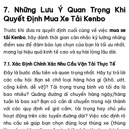
7. Những Lưu Ý Quan Trọng Khi
Quyết Định Mua Xe Tải Kenbo
Trước khi đưa ra quyết định cuối cùng về việc
mua xe
tải Kenbo
, hãy dành thời gian cân nhắc kỹ lưỡng những
điểm sau để đảm bảo lựa chọn của bạn là tối ưu nhất,
mang lại hiệu quả kinh tế cao và sự hài lòng lâu dài.
7.1. Xác Định Chính Xác Nhu Cầu Vận Tải Thực Tế
Đây là bước đầu tiên và quan trọng nhất. Hãy tự trả lời
các câu hỏi: Bạn sẽ chở loại hàng hóa gì (khô, ướt,
cồng kềnh, dễ vỡ)? Tải trọng trung bình và tối đa là
bao nhiêu? Quãng đường di chuyển hàng ngày/hàng
tuần là bao xa? Bạn có cần di chuyển trong nội thành
với các quy định về giờ cấm, tải trọng hay chủ yếu
hoạt động trên các tuyến đường dài? Việc xác định rõ
nhu cầu sẽ giúp bạn chọn đúng loại thùng xe (thùng