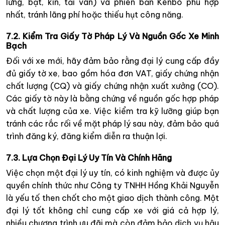
lửng, bạt, kín, tải van) và phiên bản Kenbo phù hợp
nhất, tránh lãng phí hoặc thiếu hụt công năng.
7.2. Kiểm Tra Giấy Tờ Pháp Lý Và Nguồn Gốc Xe Minh
Bạch
Đối với xe mới, hãy đảm bảo rằng đại lý cung cấp đầy
đủ giấy tờ xe, bao gồm hóa đơn VAT, giấy chứng nhận
chất lượng (CQ) và giấy chứng nhận xuất xưởng (CO).
Các giấy tờ này là bằng chứng về nguồn gốc hợp pháp
và chất lượng của xe. Việc kiểm tra kỹ lưỡng giúp bạn
tránh các rắc rối về mặt pháp lý sau này, đảm bảo quá
trình đăng ký, đăng kiểm diễn ra thuận lợi.
7.3. Lựa Chọn Đại Lý Uy Tín Và Chính Hãng
Việc chọn một đại lý uy tín, có kinh nghiệm và được ủy
quyền chính thức như Công ty TNHH Hồng Khải Nguyễn
là yếu tố then chốt cho một giao dịch thành công. Một
đại lý tốt không chỉ cung cấp xe với giá cả hợp lý,
nhiều chương trình ưu đãi mà còn đảm bảo dịch vụ hậu