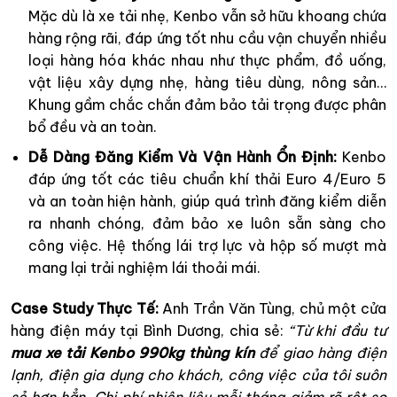
Mặc dù là xe tải nhẹ, Kenbo vẫn sở hữu khoang chứa
hàng rộng rãi, đáp ứng tốt nhu cầu vận chuyển nhiều
loại hàng hóa khác nhau như thực phẩm, đồ uống,
vật liệu xây dựng nhẹ, hàng tiêu dùng, nông sản…
Khung gầm chắc chắn đảm bảo tải trọng được phân
bổ đều và an toàn.
Dễ Dàng Đăng Kiểm Và Vận Hành Ổn Định:
Kenbo
đáp ứng tốt các tiêu chuẩn khí thải Euro 4/Euro 5
và an toàn hiện hành, giúp quá trình đăng kiểm diễn
ra nhanh chóng, đảm bảo xe luôn sẵn sàng cho
công việc. Hệ thống lái trợ lực và hộp số mượt mà
mang lại trải nghiệm lái thoải mái.
Case Study Thực Tế:
Anh Trần Văn Tùng, chủ một cửa
hàng điện máy tại Bình Dương, chia sẻ:
“Từ khi đầu tư
mua xe tải Kenbo 990kg thùng kín
để giao hàng điện
lạnh, điện gia dụng cho khách, công việc của tôi suôn
sẻ hơn hẳn. Chi phí nhiên liệu mỗi tháng giảm rõ rệt so