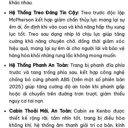
khác nhau.
Hệ Thống Treo Đáng Tin Cậy:
Treo trước độc lập
McPherson kết hợp giảm chấn thủy lực mang lại sự
êm ái, ổn định khi vào cua và khả năng hấp thụ xung
lực tốt. Treo sau dạng nhíp lá chịu lực giúp tăng
cường khả năng chuyên chở, đồng thời giảm xóc
hiệu quả, mang lại sự êm ái cho người lái và bảo vệ
hàng hóa khỏi những rung lắc không mong muốn.
Hệ Thống Phanh An Toàn:
Trang bị phanh đĩa phía
trước và tang trống phía sau, kết hợp công nghệ
chống bó cứng phanh ABS (trên một số phiên bản
2025) giúp tăng cường độ an toàn khi phanh gấp
hoặc di chuyển trên đường trơn trượt, giảm thiểu
nguy cơ tai nạn.
Cabin Thoải Mái, An Toàn:
Cabin xe Kenbo được
thiết kế rộng rãi, tầm nhìn tốt, trang bị điều hòa
không khí, hệ thống âm thanh giải trí cơ bản, kính