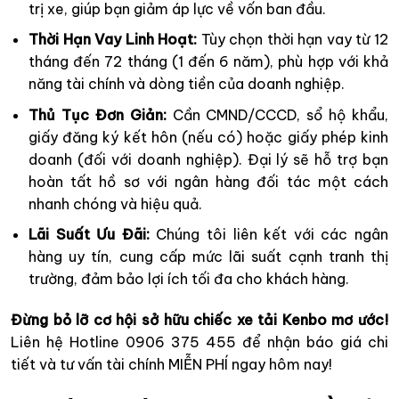
trị xe, giúp bạn giảm áp lực về vốn ban đầu.
Thời Hạn Vay Linh Hoạt:
Tùy chọn thời hạn vay từ 12
tháng đến 72 tháng (1 đến 6 năm), phù hợp với khả
năng tài chính và dòng tiền của doanh nghiệp.
Thủ Tục Đơn Giản:
Cần CMND/CCCD, sổ hộ khẩu,
giấy đăng ký kết hôn (nếu có) hoặc giấy phép kinh
doanh (đối với doanh nghiệp). Đại lý sẽ hỗ trợ bạn
hoàn tất hồ sơ với ngân hàng đối tác một cách
nhanh chóng và hiệu quả.
Lãi Suất Ưu Đãi:
Chúng tôi liên kết với các ngân
hàng uy tín, cung cấp mức lãi suất cạnh tranh thị
trường, đảm bảo lợi ích tối đa cho khách hàng.
Đừng bỏ lỡ cơ hội sở hữu chiếc xe tải Kenbo mơ ước!
Liên hệ Hotline 0906 375 455 để nhận báo giá chi
tiết và tư vấn tài chính MIỄN PHÍ ngay hôm nay!