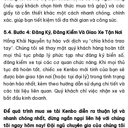
(nếu quý khách chọn hình thức mua trả góp) và các
giấy tờ cần thiết khác một cách nhanh chóng, chính
xác, giúp bạn tiết kiệm tối đa thời gian và công sức.
5.4. Bước 4: Đăng Ký, Đăng Kiểm Và Giao Xe Tận Nơi
Hồng Khải Nguyễn tự hào với dịch vụ “chìa khóa trao
tay”. Chúng tôi sẽ thay mặt quý khách hàng hoàn tất
mọi thủ tục pháp lý phức tạp như đăng ký biển số,
đăng kiểm xe tại các cơ quan chức năng. Khi mọi thủ
tục đã hoàn tất, chiếc xe Kenbo mới tinh của bạn sẽ
được bàn giao tận nơi (hoặc tại đại lý) trong tình trạng
hoàn hảo nhất, kèm theo hướng dẫn sử dụng chi tiết và
các tài liệu liên quan. Quý khách chỉ việc nhận xe và
bắt đầu kinh doanh.
Để quá trình mua xe tải Kenbo diễn ra thuận lợi và
nhanh chóng nhất, đừng ngần ngại liên hệ với chúng
tôi ngay hôm nay! Đội ngũ chuyên gia của chúng tôi