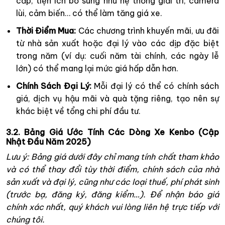
cấp, tiện ích bổ sung như hệ thống giải trí, camera
lùi, cảm biến… có thể làm tăng giá xe.
Thời Điểm Mua:
Các chương trình khuyến mãi, ưu đãi
từ nhà sản xuất hoặc đại lý vào các dịp đặc biệt
trong năm (ví dụ: cuối năm tài chính, các ngày lễ
lớn) có thể mang lại mức giá hấp dẫn hơn.
Chính Sách Đại Lý:
Mỗi đại lý có thể có chính sách
giá, dịch vụ hậu mãi và quà tặng riêng, tạo nên sự
khác biệt về tổng chi phí đầu tư.
3.2. Bảng Giá Ước Tính Các Dòng Xe Kenbo (Cập
Nhật Đầu Năm 2025)
Lưu ý: Bảng giá dưới đây chỉ mang tính chất tham khảo
và có thể thay đổi tùy thời điểm, chính sách của nhà
sản xuất và đại lý, cũng như các loại thuế, phí phát sinh
(trước bạ, đăng ký, đăng kiểm…). Để nhận báo giá
chính xác nhất, quý khách vui lòng liên hệ trực tiếp với
chúng tôi.