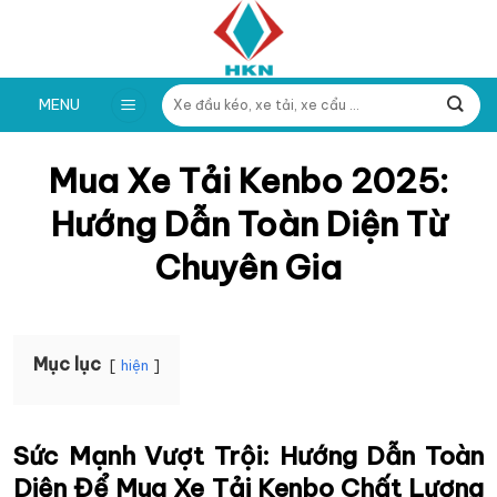
Skip
to
content
Tìm
MENU
kiếm:
Mua Xe Tải Kenbo 2025:
Hướng Dẫn Toàn Diện Từ
Chuyên Gia
Mục lục
hiện
Sức Mạnh Vượt Trội: Hướng Dẫn Toàn
Diện Để Mua Xe Tải Kenbo Chất Lượng