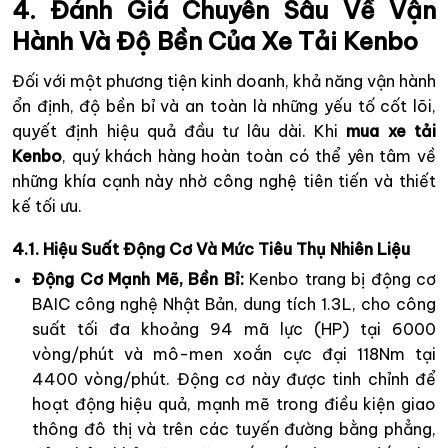
4. Đánh Giá Chuyên Sâu Về Vận
Hành Và Độ Bền Của Xe Tải Kenbo
Đối với một phương tiện kinh doanh, khả năng vận hành
ổn định, độ bền bỉ và an toàn là những yếu tố cốt lõi,
quyết định hiệu quả đầu tư lâu dài. Khi
mua xe tải
Kenbo
, quý khách hàng hoàn toàn có thể yên tâm về
những khía cạnh này nhờ công nghệ tiên tiến và thiết
kế tối ưu.
4.1. Hiệu Suất Động Cơ Và Mức Tiêu Thụ Nhiên Liệu
Động Cơ Mạnh Mẽ, Bền Bỉ:
Kenbo trang bị động cơ
BAIC công nghệ Nhật Bản, dung tích 1.3L, cho công
suất tối đa khoảng 94 mã lực (HP) tại 6000
vòng/phút và mô-men xoắn cực đại 118Nm tại
4400 vòng/phút. Động cơ này được tinh chỉnh để
hoạt động hiệu quả, mạnh mẽ trong điều kiện giao
thông đô thị và trên các tuyến đường bằng phẳng,