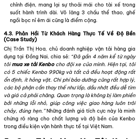
chỉnh điện, mang lại sự thoải mái cho tài xế trong
suốt hành trình dài. Vô lăng 3 chấu thể thao, ghế
ngồi bọc nỉ êm ái cũng là điểm cộng.
4.3. Phản Hồi Từ Khách Hàng Thực Tế Về Độ Bền
(Case Study)
Chị Trần Thị Hoa, chủ doanh nghiệp vận tải hàng gia
dụng tại Đồng Nai, chia sẻ:
“Đã gần 4 năm kể từ ngày
tôi
mua xe tải Kenbo
cho đội xe của mình. Hiện tại, tôi
có 5 chiếc Kenbo 990kg và tất cả đều hoạt động rất
ổn định, ít hỏng vặt. Chi phí bảo dưỡng cũng rất hợp lý,
các bộ phận cần thay thế như lốp, dầu nhớt đều dễ tìm
và giá cả phải chăng. Quan trọng là không bị làm phiền
bởi những lỗi nhỏ, giúp công việc giao hàng luôn trôi
chảy, đúng hẹn.”
Những đánh giá tích cực này là minh
chứng rõ ràng cho chất lượng và độ bền của Kenbo
trong điều kiện vận hành thực tế tại Việt Nam.