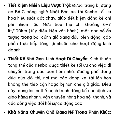
Tiết Kiệm Nhiên Liệu Vượt Trội:
Được trang bị động
cơ BAIC công nghệ Nhật Bản, xe tải Kenbo tối ưu
hóa hiệu suất đốt cháy, giúp tiết kiệm đáng kể chi
phí nhiên liệu. Mức tiêu thụ chỉ khoảng 6-7
lít/100km (tùy điều kiện vận hành), một con số ấn
tượng trong bối cảnh giá xăng dầu biến động, góp
phần trực tiếp tăng lợi nhuận cho hoạt động kinh
doanh.
Thiết Kế Nhỏ Gọn, Linh Hoạt Di Chuyển:
Kích thước
tổng thể của Kenbo được thiết kế tối ưu cho việc di
chuyển trong các con hẻm nhỏ, đường phố đông
đúc của đô thị, nơi mà các dòng xe tải lớn hơn
không thể tiếp cận hoặc bị hạn chế giờ giấc. Điều
này mang lại lợi thế cạnh tranh đáng kể cho dịch vụ
giao hàng nhanh, vận chuyển hàng hóa nội thành, và
các công việc đòi hỏi sự cơ động cao.
Khả Năng Chuyên Chở Đáng Nể Trong Phân Khúc: