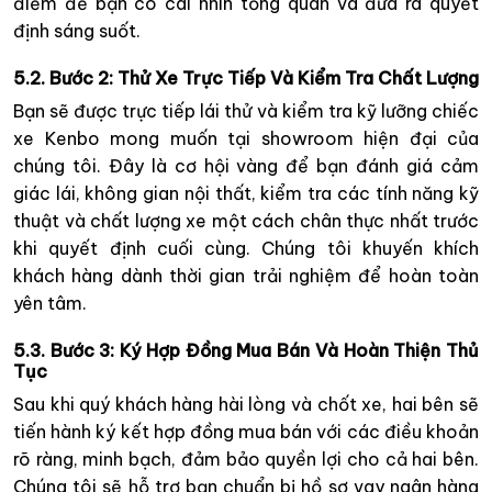
điểm để bạn có cái nhìn tổng quan và đưa ra quyết
định sáng suốt.
5.2. Bước 2: Thử Xe Trực Tiếp Và Kiểm Tra Chất Lượng
Bạn sẽ được trực tiếp lái thử và kiểm tra kỹ lưỡng chiếc
xe Kenbo mong muốn tại showroom hiện đại của
chúng tôi. Đây là cơ hội vàng để bạn đánh giá cảm
giác lái, không gian nội thất, kiểm tra các tính năng kỹ
thuật và chất lượng xe một cách chân thực nhất trước
khi quyết định cuối cùng. Chúng tôi khuyến khích
khách hàng dành thời gian trải nghiệm để hoàn toàn
yên tâm.
5.3. Bước 3: Ký Hợp Đồng Mua Bán Và Hoàn Thiện Thủ
Tục
Sau khi quý khách hàng hài lòng và chốt xe, hai bên sẽ
tiến hành ký kết hợp đồng mua bán với các điều khoản
rõ ràng, minh bạch, đảm bảo quyền lợi cho cả hai bên.
Chúng tôi sẽ hỗ trợ bạn chuẩn bị hồ sơ vay ngân hàng