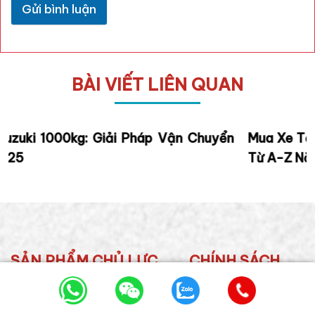
Gửi bình luận
BÀI VIẾT LIÊN QUAN
n
Mua Xe Tải Tata 1T2 Cũ: Hướng Dẫn Toàn Diện
Từ A-Z Năm 2025
SẢN PHẨM CHỦ LỰC
CHÍNH SÁCH
ĐẦU KÉO FOTON AUMAN
Chính sách bảo mật