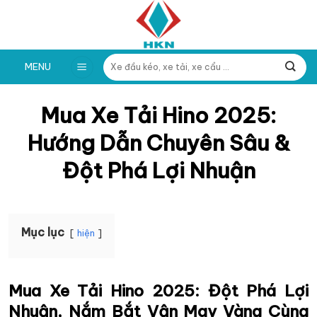
Skip
to
content
Tìm
MENU
kiếm:
Mua Xe Tải Hino 2025:
Hướng Dẫn Chuyên Sâu &
Đột Phá Lợi Nhuận
Mục lục
hiện
Mua Xe Tải Hino 2025: Đột Phá Lợi
Nhuận, Nắm Bắt Vận May Vàng Cùng