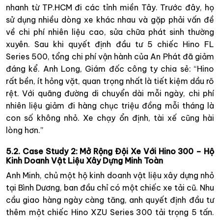
nhanh từ TP.HCM đi các tỉnh miền Tây. Trước đây, họ
sử dụng nhiều dòng xe khác nhau và gặp phải vấn đề
về chi phí nhiên liệu cao, sửa chữa phát sinh thường
xuyên. Sau khi quyết định đầu tư 5 chiếc Hino FL
Series 500, tổng chi phí vận hành của An Phát đã giảm
đáng kể. Anh Long, Giám đốc công ty chia sẻ: “Hino
rất bền, ít hỏng vặt, quan trọng nhất là tiết kiệm dầu rõ
rệt. Với quãng đường di chuyển dài mỗi ngày, chi phí
nhiên liệu giảm đi hàng chục triệu đồng mỗi tháng là
con số không nhỏ. Xe chạy ổn định, tài xế cũng hài
lòng hơn.”
5.2. Case Study 2: Mở Rộng Đội Xe Với Hino 300 – Hộ
Kinh Doanh Vật Liệu Xây Dựng Minh Toàn
Anh Minh, chủ một hộ kinh doanh vật liệu xây dựng nhỏ
tại Bình Dương, ban đầu chỉ có một chiếc xe tải cũ. Nhu
cầu giao hàng ngày càng tăng, anh quyết định đầu tư
thêm một chiếc Hino XZU Series 300 tải trọng 5 tấn.