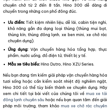
chuyên chở từ 2 đến 8 tấn, Hino 300 dễ dàng di
chuyển trong những con phố đông đúc.
Ưu điểm:
Tiết kiệm nhiên liệu, dễ lái, cabin tiện nghi,
khả năng gắn đa dạng loại thùng (thùng mui bạt,
thùng kín, thùng đông lạnh, xe ben mini, xe chở rác
chuyên dụng).
Ứng dụng:
Vận chuyển hàng hóa tổng hợp, thực
phẩm, nước uống, đồ điện tử, thiết bị y tế.
Mẫu xe tiêu biểu:
Hino Dutro, Hino XZU Series.
Nếu bạn đang tìm kiếm giải pháp vận chuyển hàng hóa
tươi sống hoặc cần kiểm soát nhiệt độ nghiêm ngặt,
Hino 300 có thể tùy biến thành xe chuyên dụng. Hãy
xem chi tiết tại bài viết của chúng tôi về
mua xe tải
đông lạnh chuyên sâu
hoặc nếu bạn quan tâm đến giải
pháp môi trường, tham khảo
mua xe chở rác chuyên