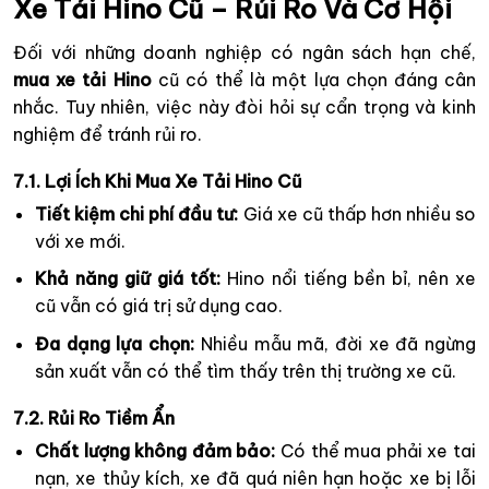
Xe Tải Hino Cũ – Rủi Ro Và Cơ Hội
Đối với những doanh nghiệp có ngân sách hạn chế,
mua xe tải Hino
cũ có thể là một lựa chọn đáng cân
nhắc. Tuy nhiên, việc này đòi hỏi sự cẩn trọng và kinh
nghiệm để tránh rủi ro.
7.1. Lợi Ích Khi Mua Xe Tải Hino Cũ
Tiết kiệm chi phí đầu tư:
Giá xe cũ thấp hơn nhiều so
với xe mới.
Khả năng giữ giá tốt:
Hino nổi tiếng bền bỉ, nên xe
cũ vẫn có giá trị sử dụng cao.
Đa dạng lựa chọn:
Nhiều mẫu mã, đời xe đã ngừng
sản xuất vẫn có thể tìm thấy trên thị trường xe cũ.
7.2. Rủi Ro Tiềm Ẩn
Chất lượng không đảm bảo:
Có thể mua phải xe tai
nạn, xe thủy kích, xe đã quá niên hạn hoặc xe bị lỗi