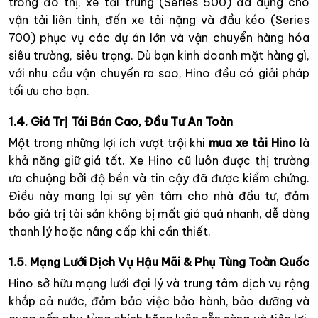
trong đô thị, xe tải trung (Series 500) đa dụng cho
vận tải liên tỉnh, đến xe tải nặng và đầu kéo (Series
700) phục vụ các dự án lớn và vận chuyển hàng hóa
siêu trường, siêu trọng. Dù bạn kinh doanh mặt hàng gì,
với nhu cầu vận chuyển ra sao, Hino đều có giải pháp
tối ưu cho bạn.
1.4. Giá Trị Tái Bán Cao, Đầu Tư An Toàn
Một trong những lợi ích vượt trội khi
mua xe tải Hino
là
khả năng giữ giá tốt. Xe Hino cũ luôn được thị trường
ưa chuộng bởi độ bền và tin cậy đã được kiểm chứng.
Điều này mang lại sự yên tâm cho nhà đầu tư, đảm
bảo giá trị tài sản không bị mất giá quá nhanh, dễ dàng
thanh lý hoặc nâng cấp khi cần thiết.
1.5. Mạng Lưới Dịch Vụ Hậu Mãi & Phụ Tùng Toàn Quốc
Hino sở hữu mạng lưới đại lý và trung tâm dịch vụ rộng
khắp cả nước, đảm bảo việc bảo hành, bảo dưỡng và