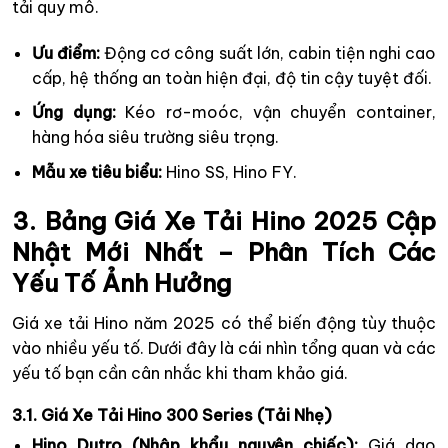
tải quy mô.
Ưu điểm:
Động cơ công suất lớn, cabin tiện nghi cao
cấp, hệ thống an toàn hiện đại, độ tin cậy tuyệt đối.
Ứng dụng:
Kéo rơ-moóc, vận chuyển container,
hàng hóa siêu trường siêu trọng.
Mẫu xe tiêu biểu:
Hino SS, Hino FY.
3. Bảng Giá Xe Tải Hino 2025 Cập
Nhật Mới Nhất – Phân Tích Các
Yếu Tố Ảnh Hưởng
Giá xe tải Hino năm 2025 có thể biến động tùy thuộc
vào nhiều yếu tố. Dưới đây là cái nhìn tổng quan và các
yếu tố bạn cần cân nhắc khi tham khảo giá.
3.1. Giá Xe Tải Hino 300 Series (Tải Nhẹ)
Hino Dutro (Nhập khẩu nguyên chiếc):
Giá dao