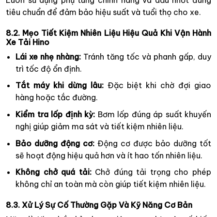
Luôn sử dụng phụ tùng chính hãng và dầu nhớt đúng
tiêu chuẩn để đảm bảo hiệu suất và tuổi thọ cho xe.
8.2. Mẹo Tiết Kiệm Nhiên Liệu Hiệu Quả Khi Vận Hành
Xe Tải Hino
Lái xe nhẹ nhàng:
Tránh tăng tốc và phanh gấp, duy
trì tốc độ ổn định.
Tắt máy khi dừng lâu:
Đặc biệt khi chờ đợi giao
hàng hoặc tắc đường.
Kiểm tra lốp định kỳ:
Bơm lốp đúng áp suất khuyến
nghị giúp giảm ma sát và tiết kiệm nhiên liệu.
Bảo dưỡng động cơ:
Động cơ được bảo dưỡng tốt
sẽ hoạt động hiệu quả hơn và ít hao tốn nhiên liệu.
Không chở quá tải:
Chở đúng tải trọng cho phép
không chỉ an toàn mà còn giúp tiết kiệm nhiên liệu.
8.3. Xử Lý Sự Cố Thường Gặp Và Kỹ Năng Cơ Bản