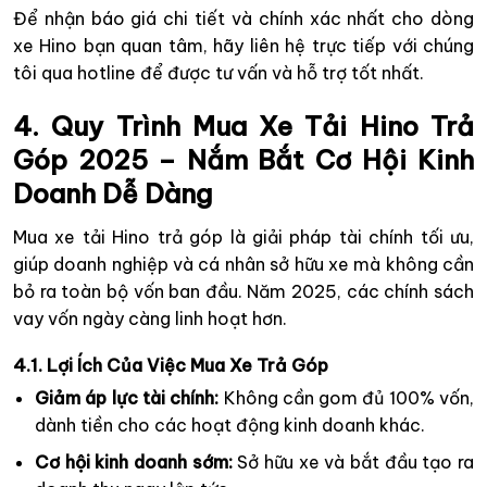
Để nhận báo giá chi tiết và chính xác nhất cho dòng
xe Hino bạn quan tâm, hãy liên hệ trực tiếp với chúng
tôi qua hotline để được tư vấn và hỗ trợ tốt nhất.
4. Quy Trình Mua Xe Tải Hino Trả
Góp 2025 – Nắm Bắt Cơ Hội Kinh
Doanh Dễ Dàng
Mua xe tải Hino trả góp là giải pháp tài chính tối ưu,
giúp doanh nghiệp và cá nhân sở hữu xe mà không cần
bỏ ra toàn bộ vốn ban đầu. Năm 2025, các chính sách
vay vốn ngày càng linh hoạt hơn.
4.1. Lợi Ích Của Việc Mua Xe Trả Góp
Giảm áp lực tài chính:
Không cần gom đủ 100% vốn,
dành tiền cho các hoạt động kinh doanh khác.
Cơ hội kinh doanh sớm:
Sở hữu xe và bắt đầu tạo ra