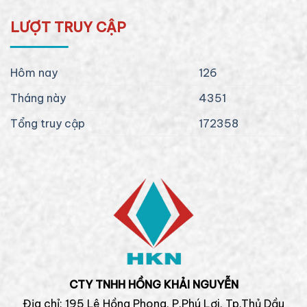
LƯỢT TRUY CẬP
Hôm nay
126
Tháng này
4351
Tổng truy cập
172358
CTY TNHH HỒNG KHẢI NGUYỄN
Địa chỉ: 195 Lê Hồng Phong, P.Phú Lợi, Tp.Thủ Dầu