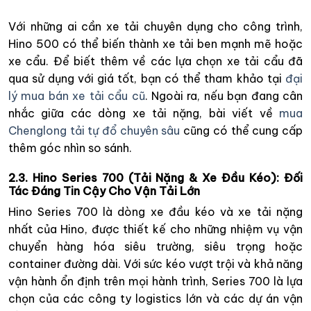
Với những ai cần xe tải chuyên dụng cho công trình,
Hino 500 có thể biến thành xe tải ben mạnh mẽ hoặc
xe cẩu. Để biết thêm về các lựa chọn xe tải cẩu đã
qua sử dụng với giá tốt, bạn có thể tham khảo tại
đại
lý mua bán xe tải cẩu cũ
. Ngoài ra, nếu bạn đang cân
nhắc giữa các dòng xe tải nặng, bài viết về
mua
Chenglong tải tự đổ chuyên sâu
cũng có thể cung cấp
thêm góc nhìn so sánh.
2.3. Hino Series 700 (Tải Nặng & Xe Đầu Kéo): Đối
Tác Đáng Tin Cậy Cho Vận Tải Lớn
Hino Series 700 là dòng xe đầu kéo và xe tải nặng
nhất của Hino, được thiết kế cho những nhiệm vụ vận
chuyển hàng hóa siêu trường, siêu trọng hoặc
container đường dài. Với sức kéo vượt trội và khả năng
vận hành ổn định trên mọi hành trình, Series 700 là lựa
chọn của các công ty logistics lớn và các dự án vận