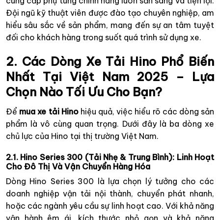
cung cấp phụ tùng chính hãng luôn sẵn sàng và tiện lợi.
Đội ngũ kỹ thuật viên được đào tạo chuyên nghiệp, am
hiểu sâu sắc về sản phẩm, mang đến sự an tâm tuyệt
đối cho khách hàng trong suốt quá trình sử dụng xe.
2. Các Dòng Xe Tải Hino Phổ Biến
Nhất Tại Việt Nam 2025 – Lựa
Chọn Nào Tối Ưu Cho Bạn?
Để
mua xe tải Hino
hiệu quả, việc hiểu rõ các dòng sản
phẩm là vô cùng quan trọng. Dưới đây là ba dòng xe
chủ lực của Hino tại thị trường Việt Nam.
2.1. Hino Series 300 (Tải Nhẹ & Trung Bình): Linh Hoạt
Cho Đô Thị Và Vận Chuyển Hàng Hóa
Dòng Hino Series 300 là lựa chọn lý tưởng cho các
doanh nghiệp vận tải nội thành, chuyển phát nhanh,
hoặc các ngành yêu cầu sự linh hoạt cao. Với khả năng
vận hành êm ái, kích thước nhỏ gọn và khả năng