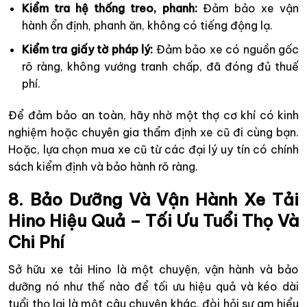
Kiểm tra hệ thống treo, phanh:
Đảm bảo xe vận
hành ổn định, phanh ăn, không có tiếng động lạ.
Kiểm tra giấy tờ pháp lý:
Đảm bảo xe có nguồn gốc
rõ ràng, không vướng tranh chấp, đã đóng đủ thuế
phí.
Để đảm bảo an toàn, hãy nhờ một thợ cơ khí có kinh
nghiệm hoặc chuyên gia thẩm định xe cũ đi cùng bạn.
Hoặc, lựa chọn mua xe cũ từ các đại lý uy tín có chính
sách kiểm định và bảo hành rõ ràng.
8. Bảo Dưỡng Và Vận Hành Xe Tải
Hino Hiệu Quả – Tối Ưu Tuổi Thọ Và
Chi Phí
Sở hữu xe tải Hino là một chuyện, vận hành và bảo
dưỡng nó như thế nào để tối ưu hiệu quả và kéo dài
tuổi thọ lại là một câu chuyện khác, đòi hỏi sự am hiểu