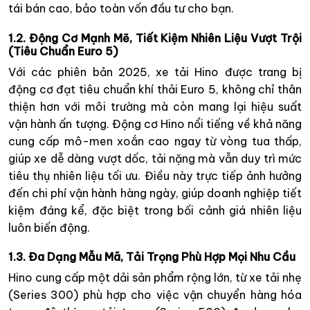
tái bán cao, bảo toàn vốn đầu tư cho bạn.
1.2. Động Cơ Mạnh Mẽ, Tiết Kiệm Nhiên Liệu Vượt Trội
(Tiêu Chuẩn Euro 5)
Với các phiên bản 2025, xe tải Hino được trang bị
động cơ đạt tiêu chuẩn khí thải Euro 5, không chỉ thân
thiện hơn với môi trường mà còn mang lại hiệu suất
vận hành ấn tượng. Động cơ Hino nổi tiếng về khả năng
cung cấp mô-men xoắn cao ngay từ vòng tua thấp,
giúp xe dễ dàng vượt dốc, tải nặng mà vẫn duy trì mức
tiêu thụ nhiên liệu tối ưu. Điều này trực tiếp ảnh hưởng
đến chi phí vận hành hàng ngày, giúp doanh nghiệp tiết
kiệm đáng kể, đặc biệt trong bối cảnh giá nhiên liệu
luôn biến động.
1.3. Đa Dạng Mẫu Mã, Tải Trọng Phù Hợp Mọi Nhu Cầu
Hino cung cấp một dải sản phẩm rộng lớn, từ xe tải nhẹ
(Series 300) phù hợp cho việc vận chuyển hàng hóa