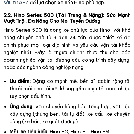
sâu từ A-Z
để lựa chọn xe nền Hino phù hợp.
2.2. Hino Series 500 (Tải Trung & Nặng): Sức Mạnh
Vượt Trội, Đa Năng Cho Mọi Tuyến Đường
Hino Series 500 là dòng xe chủ lực của Hino, với khả
năng chuyên chở từ 8 đến 24 tấn, được thiết kế để
chinh phục mọi loại địa hình và yêu cầu vận tải khắc
nghiệt nhất. Đây là “ngựa chiến” thực thụ cho các
doanh nghiệp vận tải đường dài, công trình xây dựng,
hoặc các ngành công nghiệp nặng.
Ưu điểm:
Động cơ mạnh mẽ, bền bỉ, cabin rộng rãi
thoải mái cho tài xế, khung gầm chịu tải cao, nhiều
tùy chọn cấu hình.
Ứng dụng:
Vận chuyển hàng hóa tổng hợp, vật liệu
xây dựng (thùng ben, tải tự đổ), xe cẩu, xe chuyên
dùng (xe bồn, xe quét đường).
Mẫu xe tiêu biểu:
Hino FG, Hino FL, Hino FM.