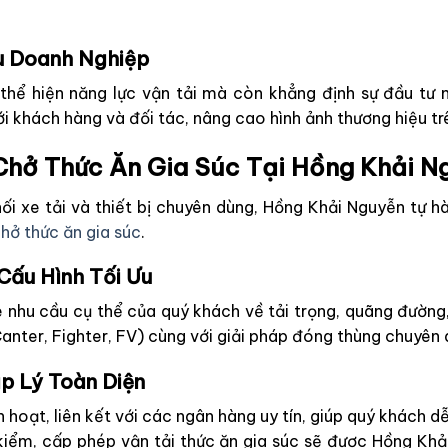
u Doanh Nghiệp
thể hiện năng lực vận tải mà còn khẳng định sự đầu tư
i khách hàng và đối tác, nâng cao hình ảnh thương hiệu trê
 Chở Thức Ăn Gia Súc Tại Hồng Khải N
ối xe tải và thiết bị chuyên dùng, Hồng Khải Nguyễn tự h
hở thức ăn gia súc
.
Cấu Hình Tối Ưu
e nhu cầu cụ thể của quý khách về tải trọng, quãng đường,
anter, Fighter, FV) cùng với giải pháp đóng thùng chuyên 
áp Lý Toàn Diện
h hoạt, liên kết với các ngân hàng uy tín, giúp quý khách 
 kiểm, cấp phép vận tải thức ăn gia súc sẽ được Hồng Khả