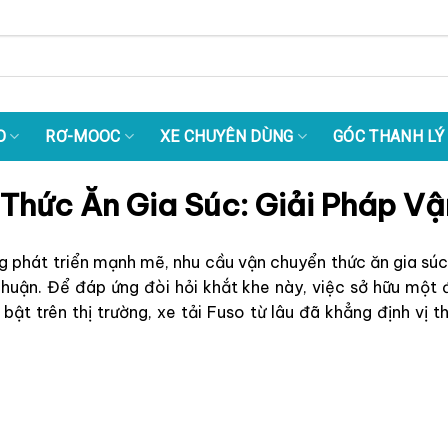
O
RƠ-MOOC
XE CHUYÊN DÙNG
GÓC THANH LÝ
Thức Ăn Gia Súc: Giải Pháp V
 phát triển mạnh mẽ, nhu cầu vận chuyển thức ăn gia súc 
nhuận. Để đáp ứng đòi hỏi khắt khe này, việc sở hữu một đ
 bật trên thị trường, xe tải Fuso từ lâu đã khẳng định vị