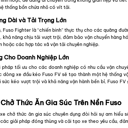
 linh hoạt, dễ dàng di chuyển trong không gian hẹp và tiết
ệ thống bồn chứa nhỏ có vít tải.
ng Dài và Tải Trọng Lớn
n, Fuso Fighter là “chiến binh” thực thụ cho các quãng đư
 khả năng chịu tải vượt trội, đảm bảo vận chuyển hàng hó
n hoặc các hợp tác xã vận tải chuyên nghiệp.
ọng Cho Doanh Nghiệp Lớn
i pháp tối ưu cho các doanh nghiệp có nhu cầu vận chuyển
 dòng xe đầu kéo Fuso FV sẽ tạo thành một hệ thống vận
sức kéo vượt trội và khả năng vận hành bền bỉ, Fuso FV g
 Chở Thức Ăn Gia Súc Trên Nền Fuso
xe chở thức ăn gia súc chuyên dụng đòi hỏi sự am hiểu s
các giải pháp đóng thùng và cải tạo xe theo yêu cầu, đả