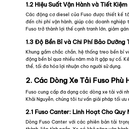
1.2 Hiệu Suất Vận Hành và Tiết Kiệm
Các động cơ diesel của Fuso được thiết kế tối
đến chi phí vận hành, giúp các doanh nghiệp ti
Fuso trở thành lợi thế cạnh tranh lớn, giảm gán
1.3 Độ Bền Bỉ và Chi Phí Bảo Dưỡng
Khung gầm chắc chắn, hệ thống treo bền bỉ và 
động bền bỉ qua nhiều năm mà ít gặp sự cố. Kế
thể, tối đa hóa lợi nhuận cho người sử dụng.
2. Các Dòng Xe Tải Fuso Phù 
Fuso cung cấp đa dạng các dòng xe tải với nh
Khải Nguyễn, chúng tôi tư vấn giải pháp tối ưu
2.1 Fuso Canter: Linh Hoạt Cho Quy
Dòng Fuso Canter với các phiên bản tải trọng