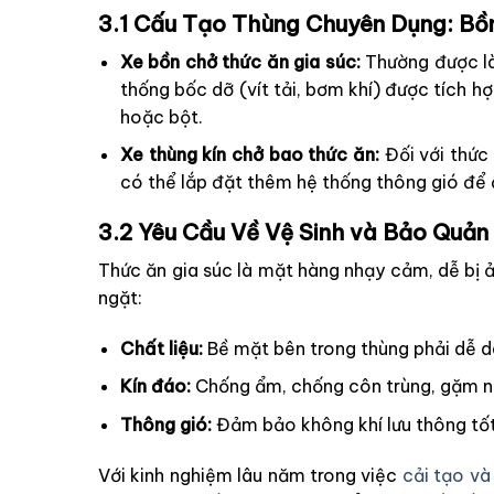
3.1 Cấu Tạo Thùng Chuyên Dụng: Bồ
Xe bồn chở thức ăn gia súc:
Thường được là
thống bốc dỡ (vít tải, bơm khí) được tích h
hoặc bột.
Xe thùng kín chở bao thức ăn:
Đối với thức 
có thể lắp đặt thêm hệ thống thông gió để
3.2 Yêu Cầu Về Vệ Sinh và Bảo Quản
Thức ăn gia súc là mặt hàng nhạy cảm, dễ bị 
ngặt:
Chất liệu:
Bề mặt bên trong thùng phải dễ d
Kín đáo:
Chống ẩm, chống côn trùng, gặm 
Thông gió:
Đảm bảo không khí lưu thông tốt
Với kinh nghiệm lâu năm trong việc
cải tạo v