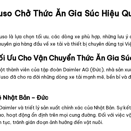
uso Chở Thức Ăn Gia Súc Hiệu Q
 Fuso là lựa chọn tối ưu, các dòng xe phù hợp, những lưu ý
yên gia hàng đầu về xe tải và thiết bị chuyên dùng tại Vi
Tối Ưu Cho Vận Chuyển Thức Ăn Gia Sú
một thành viên của tập đoàn Daimler AG (Đức), nhà sản xuấ
Fuso đã cho ra đời những dòng xe tải mạnh mẽ, bền bỉ và đ
ệ Nhật Bản – Đức
Daimler và triết lý sản xuất chính xác của Nhật Bản. Sự k
, hoạt động ổn định trên mọi cung đường. Đối với việc vận
 tục, tránh gián đoạn ảnh hưởng đến vật nuôi.