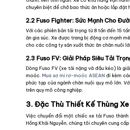
thành, liên tỉnh ngắn. Xe có khả năng vận hành
chuyên biệt để chở bao thức ăn hoặc lắp đặt h
2.2 Fuso Fighter: Sức Mạnh Cho Đườ
Với các phiên bản tải trọng từ 8 tấn đến 15 tấ
ăn gia súc. Xe được trang bị động cơ mạnh mẽ,
cho các công ty sản xuất thức ăn chăn nuôi lớ
2.3 Fuso FV: Giải Pháp Siêu Tải Tr
Dòng Fuso FV (xe tải nặng và đầu kéo) là giả
moóc.
Mua sơ mi rơ-moóc ASEAN
đi kèm các
phức tạp của ngành chăn nuôi quy mô lớn. Với 
trên quy mô công nghiệp.
3. Đặc Thù Thiết Kế Thùng Xe
Việc chuyển đổi một chiếc xe tải Fuso thành 
Hồng Khải Nguyễn, chúng tôi chuyên cung cấp 