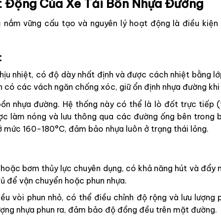
t Động Của Xe Tải Bồn Nhựa Đường
 nắm vững cấu tạo và nguyên lý hoạt động là điều kiện ti
t
u nhiệt, có độ dày nhất định và được cách nhiệt bằng lớp
ồn có các vách ngăn chống xóc, giữ ổn định nhựa đường khi
bồn nhựa đường. Hệ thống này có thể là lò đốt trực tiếp
ược làm nóng và lưu thông qua các đường ống bên trong b
 ở mức 160-180°C, đảm bảo nhựa luôn ở trạng thái lỏng.
hoặc bơm thủy lực chuyên dụng, có khả năng hút và đẩy n
đủ để vận chuyển hoặc phun nhựa.
u vòi phun nhỏ, có thể điều chỉnh độ rộng và lưu lượng 
lượng nhựa phun ra, đảm bảo độ đồng đều trên mặt đường.