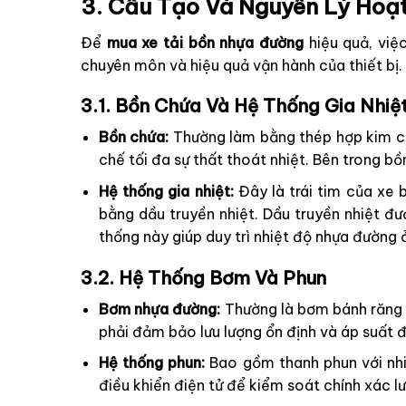
3. Cấu Tạo Và Nguyên Lý Hoạ
Để
mua xe tải bồn nhựa đường
hiệu quả, việc
chuyên môn và hiệu quả vận hành của thiết bị.
3.1. Bồn Chứa Và Hệ Thống Gia Nhiệ
Bồn chứa:
Thường làm bằng thép hợp kim chị
chế tối đa sự thất thoát nhiệt. Bên trong b
Hệ thống gia nhiệt:
Đây là trái tim của xe 
bằng dầu truyền nhiệt. Dầu truyền nhiệt đ
thống này giúp duy trì nhiệt độ nhựa đường
3.2. Hệ Thống Bơm Và Phun
Bơm nhựa đường:
Thường là bơm bánh răng 
phải đảm bảo lưu lượng ổn định và áp suất 
Hệ thống phun:
Bao gồm thanh phun với nhiề
điều khiển điện tử để kiểm soát chính xác 