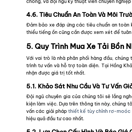
chóng, và đội ngũ kỹ thuật viên chuyên nghiệp 
4.6. Tiêu Chuẩn An Toàn Và Môi Trư
Đảm bảo xe đáp ứng các tiêu chuẩn an toàn kỹ
thiểu tiếng ồn cũng cần được xem xét để tuân 
5. Quy Trình Mua Xe Tải Bồn
Với vai trò là nhà phân phối hàng đầu, chúng 
trình tư vấn và hỗ trợ toàn diện. Tại Hồng K
nhận được giá trị tốt nhất.
5.1. Khảo Sát Nhu Cầu Và Tư Vấn Gi
Đội ngũ chuyên gia của chúng tôi sẽ lắng ngh
kiện làm việc. Dựa trên thông tin này, chúng t
vấn các giải pháp
thiết kế tùy chỉnh rơ-moóc
hiệu quả đầu tư cao nhất.
5.2. Lựa Chọn Cấu Hình Và Báo Giá C