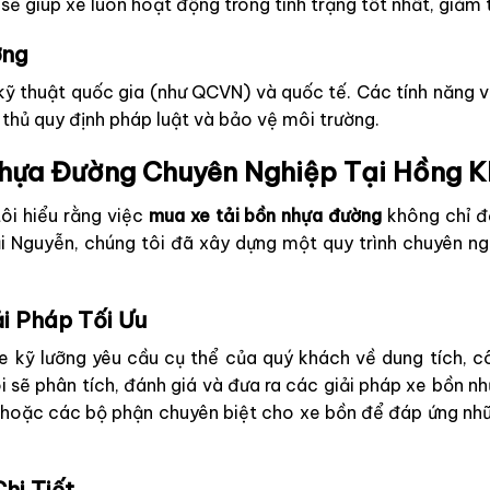
sẽ giúp xe luôn hoạt động trong tình trạng tốt nhất, giảm t
ờng
 thuật quốc gia (như QCVN) và quốc tế. Các tính năng về
thủ quy định pháp luật và bảo vệ môi trường.
 Nhựa Đường Chuyên Nghiệp Tại Hồng 
tôi hiểu rằng việc
mua xe tải bồn nhựa đường
không chỉ đ
hải Nguyễn, chúng tôi đã xây dựng một quy trình chuyên
ải Pháp Tối Ưu
e kỹ lưỡng yêu cầu cụ thể của quý khách về dung tích, c
ôi sẽ phân tích, đánh giá và đưa ra các giải pháp xe bồn n
hoặc các bộ phận chuyên biệt cho xe bồn để đáp ứng nhữ
hi Tiết