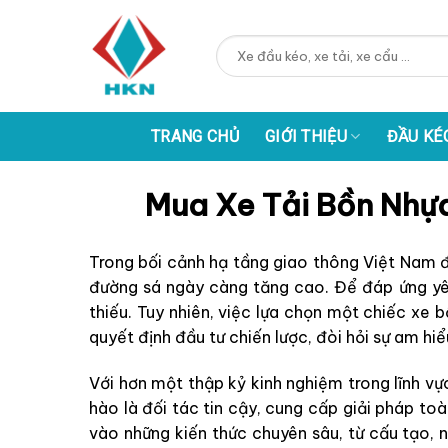
Skip
to
Tìm
content
kiếm:
TRANG CHỦ
GIỚI THIỆU
ĐẦU KÉ
Mua Xe Tải Bồn Nhự
Trong bối cảnh hạ tầng giao thông Việt Nam 
đường sá ngày càng tăng cao. Để đáp ứng yêu 
thiếu. Tuy nhiên, việc lựa chọn một chiếc xe
quyết định đầu tư chiến lược, đòi hỏi sự am hi
Với hơn một thập kỷ kinh nghiệm trong lĩnh v
hào là đối tác tin cậy, cung cấp giải pháp to
vào những kiến thức chuyên sâu, từ cấu tạo, 