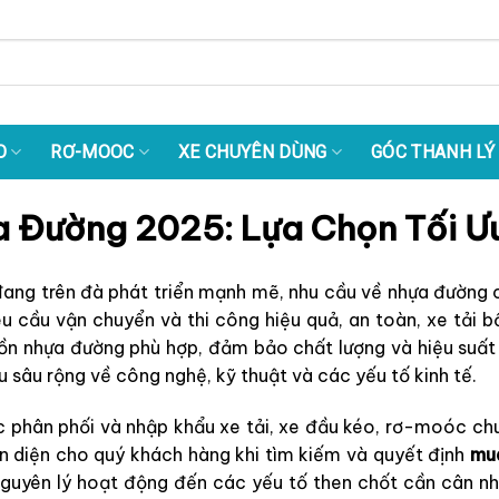
O
RƠ-MOOC
XE CHUYÊN DÙNG
GÓC THANH LÝ
a Đường 2025: Lựa Chọn Tối Ưu
đang trên đà phát triển mạnh mẽ, nhu cầu về nhựa đường 
cầu vận chuyển và thi công hiệu quả, an toàn, xe tải b
 bồn nhựa đường phù hợp, đảm bảo chất lượng và hiệu suất 
ểu sâu rộng về công nghệ, kỹ thuật và các yếu tố kinh tế.
ực phân phối và nhập khẩu xe tải, xe đầu kéo, rơ-moóc 
àn diện cho quý khách hàng khi tìm kiếm và quyết định
mua
nguyên lý hoạt động đến các yếu tố then chốt cần cân nhắ