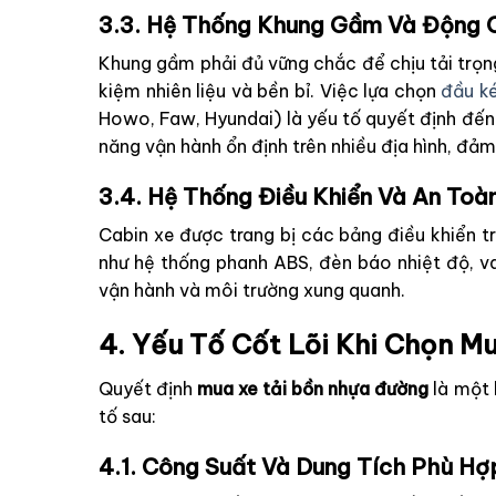
3.3. Hệ Thống Khung Gầm Và Động 
Khung gầm phải đủ vững chắc để chịu tải trọn
kiệm nhiên liệu và bền bỉ. Việc lựa chọn
đầu k
Howo, Faw, Hyundai) là yếu tố quyết định đến 
năng vận hành ổn định trên nhiều địa hình, đảm 
3.4. Hệ Thống Điều Khiển Và An Toà
Cabin xe được trang bị các bảng điều khiển t
như hệ thống phanh ABS, đèn báo nhiệt độ, v
vận hành và môi trường xung quanh.
4. Yếu Tố Cốt Lõi Khi Chọn 
Quyết định
mua xe tải bồn nhựa đường
là một 
tố sau:
4.1. Công Suất Và Dung Tích Phù Hợ