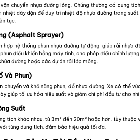
vận chuyển nhựa đường lỏng. Chúng thường có dung tích l
ch nhiệt dày dặn để duy trì nhiệt độ nhựa đường trong suốt
ên tục.
ng (Asphalt Sprayer)
h hợp hệ thống phun nhựa đường tự động, giúp rải nhựa đ
 phun điều khiển bằng máy tính, cho phép điều chỉnh lượng
a chữa đường hoặc các dự án rải lớp mỏng.
ổ Và Phun)
n chuyển và khả năng phun, đổ nhựa đường. Xe có thể vừa c
này giúp tối ưu hóa hiệu suất và giảm chi phí đầu tư cho n
ông Suất
ng tích khác nhau, từ 3m³ đến 20m³ hoặc hơn, tùy thuộc
với từng dung tích, đảm bảo hiệu quả tối đa.