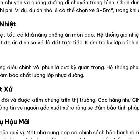
ận chuyển và quãng đường di chuyển trung bình. Chọn dun
 phí. Ví dụ, dự án nhỏ lẻ có thể chọn xe 3-5m³, trong khi
Nhiệt
iệt tốt, có khả năng chống ăn mòn cao. Hệ thống gia nhi
 độ ổn định so với lò đốt trực tiếp. Kiểm tra kỹ lớp cách 
ng điều chỉnh vòi phun là cực kỳ quan trọng. Hệ thống phu
 đảm bảo chất lượng lớp nhựa đường.
t Xứ
lâu đời và được kiểm chứng trên thị trường. Các hãng nh
ông tin về nguồn gốc xuất xứ rõ ràng sẽ đảm bảo tính pháp
ụ Hậu Mãi
của quý vị. Một nhà cung cấp có chính sách bảo hành rõ r