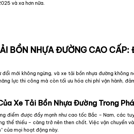
2025 và xa hơn nữa.
TẢI BỒN NHỰA ĐƯỜNG CAO CẤP:
ự đổi mới không ngừng, và xe tải bồn nhựa đường không n
năng lực thi công mà còn tối ưu hóa chi phí vận hành, đ
 Của Xe Tải Bồn Nhựa Đường Trong Ph
ọng điểm được đẩy mạnh như cao tốc Bắc – Nam, các tuy
ông thể thiếu – càng trở nên then chốt. Việc vận chuyển v
im” của mọi hoạt động này.