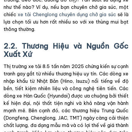
như thế nào? Ví dụ, nếu bạn chuyên chở gia súc, một
chiếc
xe tải Chenglong chuyên dụng chở gia súc
sẽ là
lựa chọn tối ưu hơn rất nhiều so với xe thùng mui bạt
thông thường.
2.2. Thương Hiệu và Nguồn Gốc
Xuất Xứ
Thị trường xe tải 8.5 tấn năm 2025 chứng kiến sự cạnh
tranh gay gắt từ nhiều thương hiệu uy tín. Các dòng xe
nhập khẩu từ Nhật Bản (Hino, Isuzu) nổi tiếng về độ
bền, tiết kiệm nhiên liệu và công nghệ tiên tiến. Các
dòng xe Hàn Quốc (Hyundai) được ưa chuộng bởi thiết
kế hiện đại, nội thất tiện nghi và khả năng vận hành
mạnh mẽ. Bên cạnh đó, các thương hiệu Trung Quốc
(Dongfeng, Chenglong, JAC, TMT) ngày càng cải thiện
chất lượng, đa dạng mẫu mã và có lợi thế về giá thành