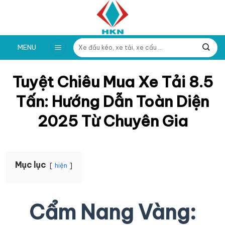
Skip
to
content
Tìm
MENU
kiếm:
Tuyệt Chiêu Mua Xe Tải 8.5
Tấn: Hướng Dẫn Toàn Diện
2025 Từ Chuyên Gia
Mục lục
hiện
Cẩm Nang Vàng: