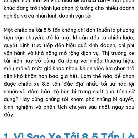
chuyên sâu nhất về việc
mua xe tải 8.5 tấn
– một phân
khúc đang trở thành lựa chọn lý tưởng cho nhiều doanh
nghiệp và cá nhân kinh doanh vận tải.
Một chiếc xe tải 8.5 tấn không chỉ đơn thuần là phương
tiện vận chuyển; đó là một khoản đầu tư chiến lược,
quyết định trực tiếp đến hiệu quả kinh doanh, chi phí
vận hành và khả năng mở rộng dịch vụ. Thị trường xe
tải hiện nay vô cùng đa dạng với nhiều thương hiệu,
mẫu mã và mức giá khác nhau, khiến việc lựa chọn trở
nên khó khăn hơn bao giờ hết. Làm thế nào để chọn
được chiếc xe 8.5 tấn ‘đắc địa’ nhất, tối ưu hóa lợi
nhuận và đảm bảo độ bền bỉ trong suốt quá trình sử
dụng? Hãy cùng chúng tôi khám phá những bí quyết,
kinh nghiệm và phân tích chuyên sâu nhất ngay sau
đây.
1. Vì Sao Xe Tải 8.5 Tấn Là