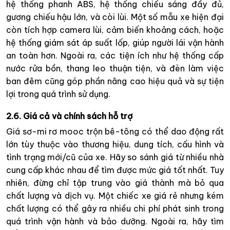
hệ thống phanh ABS, hệ thống chiếu sáng đầy đủ,
gương chiếu hậu lớn, và còi lùi. Một số mẫu xe hiện đại
còn tích hợp camera lùi, cảm biến khoảng cách, hoặc
hệ thống giám sát áp suất lốp, giúp người lái vận hành
an toàn hơn. Ngoài ra, các tiện ích như hệ thống cấp
nước rửa bồn, thang leo thuận tiện, và đèn làm việc
ban đêm cũng góp phần nâng cao hiệu quả và sự tiện
lợi trong quá trình sử dụng.
2.6. Giá cả và chính sách hỗ trợ
Giá sơ-mi rơ mooc trộn bê-tông có thể dao động rất
lớn tùy thuộc vào thương hiệu, dung tích, cấu hình và
tình trạng mới/cũ của xe. Hãy so sánh giá từ nhiều nhà
cung cấp khác nhau để tìm được mức giá tốt nhất. Tuy
nhiên, đừng chỉ tập trung vào giá thành mà bỏ qua
chất lượng và dịch vụ. Một chiếc xe giá rẻ nhưng kém
chất lượng có thể gây ra nhiều chi phí phát sinh trong
quá trình vận hành và bảo dưỡng. Ngoài ra, hãy tìm