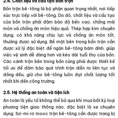
2.4. Chất liệu và cấu tạo bồn trộn
Bồn trộn bê-tông là bộ phận quan trọng nhất, nơi tiếp
xúc trực tiếp với bê-tông. Do đó, chất liệu và cấu tạo
của bồn trộn phải đảm bảo độ bền cao, chống mài
mòn và chống ăn mòn hiệu quả. Thép hợp kim chuyên
dụng, có khả năng chịu lực và chống ăn mòn tốt,
thường được sử dụng. Bề mặt bên trong bồn trộn cần
được xử lý đặc biệt để ngăn bê-tông bám dính, giúp
việc vệ sinh dễ dàng hơn và kéo dài tuổi thọ của bồn.
Các cánh trộn bên trong bồn cũng phải được thiết kế
tối ưu để đảm bảo quá trình trộn diễn ra liên tục và
đồng đều, giữ cho bê-tông luôn đạt chất lượng tốt
nhất khi đến công trường.
2.5. Hệ thống an toàn và tiện ích
An toàn là yếu tố không thể bỏ qua khi mua bất kỳ loại
phương tiện giao thông nào, đặc biệt là xe chuyên
dụng. Sơ-mi rơ mooc trộn bê-tông cần được trang bị