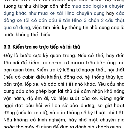
tương tự như khi bạn cân nhắc
mua các loại xe chuyên
dụng khác như mua xe tải Hino chuyên dụng
hay
các
dòng xe tải có cần cẩu 8 tấn Hino 3 chân 2 cầu thật
qua sử dụng
, việc tìm hiểu kỹ thông tin nhà cung cấp là
bước không thể thiếu.
3.3. Kiểm tra xe trực tiếp và lái thử
Đây là bước cực kỳ quan trọng. Nếu có thể, hãy đến
tận nơi để kiểm tra sơ-mi rơ mooc trộn bê-tông mà
bạn quan tâm. Kiểm tra kỹ lưỡng từ ngoại thất, nội thất
(nếu có cabin điều khiển), động cơ, hệ thống thủy lực,
bồn trộn, lốp xe, và các chi tiết nhỏ khác. Yêu cầu nhà
cung cấp cho phép bạn lái thử để cảm nhận khả năng
vận hành, độ êm ái, và hiệu suất của xe. Đừng ngần
ngại đặt câu hỏi về lịch sử bảo dưỡng, số giờ hoạt
động (nếu là xe cũ), và các thông số kỹ thuật chi tiết.
Nếu không có kinh nghiệm, hãy nhờ một chuyên gia
hoặc thợ máy đi cùng để đưa ra đánh giá khách quan.