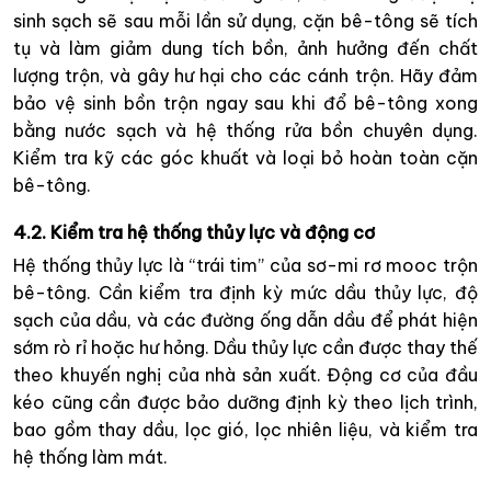
sinh sạch sẽ sau mỗi lần sử dụng, cặn bê-tông sẽ tích
tụ và làm giảm dung tích bồn, ảnh hưởng đến chất
lượng trộn, và gây hư hại cho các cánh trộn. Hãy đảm
bảo vệ sinh bồn trộn ngay sau khi đổ bê-tông xong
bằng nước sạch và hệ thống rửa bồn chuyên dụng.
Kiểm tra kỹ các góc khuất và loại bỏ hoàn toàn cặn
bê-tông.
4.2. Kiểm tra hệ thống thủy lực và động cơ
Hệ thống thủy lực là “trái tim” của sơ-mi rơ mooc trộn
bê-tông. Cần kiểm tra định kỳ mức dầu thủy lực, độ
sạch của dầu, và các đường ống dẫn dầu để phát hiện
sớm rò rỉ hoặc hư hỏng. Dầu thủy lực cần được thay thế
theo khuyến nghị của nhà sản xuất. Động cơ của đầu
kéo cũng cần được bảo dưỡng định kỳ theo lịch trình,
bao gồm thay dầu, lọc gió, lọc nhiên liệu, và kiểm tra
hệ thống làm mát.