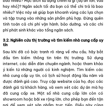
bao nhiêu? Mục đích sử dụng chính là gì (dự án lớn, vừa
hay nhỏ)? Ngân sách tối đa bạn có thể chi trả là bao
nhiêu? Việc này sẽ giúp bạn khoanh vùng các lựa chọn
và tập trung vào những sản phẩm phù hợp. Đừng quên
tính toán cả chi phí vận hành, bảo dưỡng, và các chi
phí phát sinh khác vào tổng ngân sách.
3.2. Nghiên cứu thị trường và tìm kiếm nhà cung cấp uy
tín
Sau khi đã có bức tranh rõ ràng về nhu cầu, hãy bắt
đầu tìm kiếm thông tin trên thị trường. Sử dụng
internet, các diễn đàn chuyên ngành, hoặc tham khảo
ý kiến từ những người có kinh nghiệm. Tìm kiếm các
nhà cung cấp uy tín, có lịch sử hoạt động lâu năm và
được đánh giá cao. Truy cập website của họ, đọc các
đánh giá từ khách hàng, và xem xét các dự án mà họ
đã cung cấp xe. Một số nhà cung cấp lớn còn có
showroom hoặc bãi xe rộng lớn, cho phép bạn đến tận
nơi để xem xét sản phẩm trực tiếp. Điều này cũng