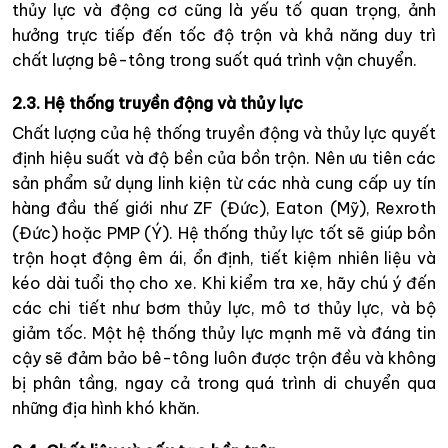
thủy lực và động cơ cũng là yếu tố quan trọng, ảnh
hưởng trực tiếp đến tốc độ trộn và khả năng duy trì
chất lượng bê-tông trong suốt quá trình vận chuyển.
2.3. Hệ thống truyền động và thủy lực
Chất lượng của hệ thống truyền động và thủy lực quyết
định hiệu suất và độ bền của bồn trộn. Nên ưu tiên các
sản phẩm sử dụng linh kiện từ các nhà cung cấp uy tín
hàng đầu thế giới như ZF (Đức), Eaton (Mỹ), Rexroth
(Đức) hoặc PMP (Ý). Hệ thống thủy lực tốt sẽ giúp bồn
trộn hoạt động êm ái, ổn định, tiết kiệm nhiên liệu và
kéo dài tuổi thọ cho xe. Khi kiểm tra xe, hãy chú ý đến
các chi tiết như bơm thủy lực, mô tơ thủy lực, và bộ
giảm tốc. Một hệ thống thủy lực mạnh mẽ và đáng tin
cậy sẽ đảm bảo bê-tông luôn được trộn đều và không
bị phân tầng, ngay cả trong quá trình di chuyển qua
những địa hình khó khăn.