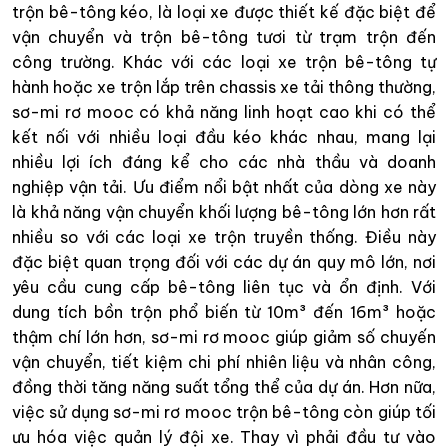
trộn bê-tông kéo, là loại xe được thiết kế đặc biệt để
vận chuyển và trộn bê-tông tươi từ trạm trộn đến
công trường. Khác với các loại xe trộn bê-tông tự
hành hoặc xe trộn lắp trên chassis xe tải thông thường,
sơ-mi rơ mooc có khả năng linh hoạt cao khi có thể
kết nối với nhiều loại đầu kéo khác nhau, mang lại
nhiều lợi ích đáng kể cho các nhà thầu và doanh
nghiệp vận tải. Ưu điểm nổi bật nhất của dòng xe này
là khả năng vận chuyển khối lượng bê-tông lớn hơn rất
nhiều so với các loại xe trộn truyền thống. Điều này
đặc biệt quan trọng đối với các dự án quy mô lớn, nơi
yêu cầu cung cấp bê-tông liên tục và ổn định. Với
dung tích bồn trộn phổ biến từ 10m³ đến 16m³ hoặc
thậm chí lớn hơn, sơ-mi rơ mooc giúp giảm số chuyến
vận chuyển, tiết kiệm chi phí nhiên liệu và nhân công,
đồng thời tăng năng suất tổng thể của dự án. Hơn nữa,
việc sử dụng sơ-mi rơ mooc trộn bê-tông còn giúp tối
ưu hóa việc quản lý đội xe. Thay vì phải đầu tư vào