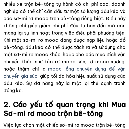
nhiều xe trộn bê-tông tự hành có chi phí cao, doanh
nghiệp có thể chỉ cần đầu tư một số lượng đầu kéo và
các sơ-mi rơ mooc trộn bê-tông riêng biệt. Điều này
không chỉ giúp giảm chi phí đầu tư ban đầu mà còn
mang lại sự linh hoạt trong việc điều phối phương tiện.
Khi một sơ-mi rơ mooc đang được nạp liệu hoặc đổ
bê-tông, đầu kéo có thể được tách ra và sử dụng cho
một sơ-mi rơ mooc khác, hoặc cho các mục đích vận
chuyển khác như kéo rơ mooc sàn, rơ mooc xương,
hoặc thậm chí là
mooc lồng chuyên dụng để vận
chuyển gia súc
, giúp tối đa hóa hiệu suất sử dụng của
đầu kéo. Sự đa năng này là một lợi thế cạnh tranh
đáng kể.
2. Các yếu tố quan trọng khi Mua
Sơ-mi rơ mooc trộn bê-tông
Việc lựa chọn một chiếc sơ-mi rơ mooc trộn bê-tông