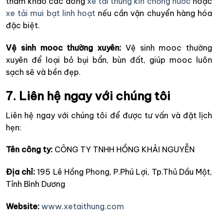
tham khảo các dòng
xe tải thùng kín chống nước
hoặc
xe tải mui bạt linh hoạt
nếu cần vận chuyển hàng hóa
đặc biệt.
Vệ sinh mooc thường xuyên:
Vệ sinh mooc thường
xuyên để loại bỏ bụi bẩn, bùn đất, giúp mooc luôn
sạch sẽ và bền đẹp.
7. Liên hệ ngay với chúng tôi
Liên hệ ngay với chúng tôi để được tư vấn và đặt lịch
hẹn:
Tên công ty:
CÔNG TY TNHH HỒNG KHẢI NGUYỄN
Địa chỉ:
195 Lê Hồng Phong, P.Phú Lợi, Tp.Thủ Dầu Một,
Tỉnh Bình Dương
Website:
www.xetaithung.com