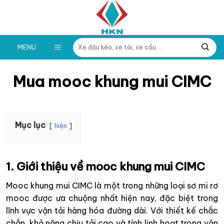
Skip
to
content
Tìm
MENU
kiếm:
Mua mooc khung mui CIMC
Mục lục
hiện
1. Giới thiệu về mooc khung mui CIMC
Mooc khung mui CIMC là một trong những loại sơ mi rơ
mooc được ưa chuộng nhất hiện nay, đặc biệt trong
lĩnh vực vận tải hàng hóa đường dài. Với thiết kế chắc
chắn, khả năng chịu tải cao và tính linh hoạt trong vận