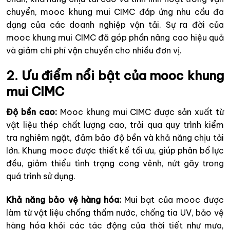
chuyển, mooc khung mui CIMC đáp ứng nhu cầu đa
dạng của các doanh nghiệp vận tải. Sự ra đời của
mooc khung mui CIMC đã góp phần nâng cao hiệu quả
và giảm chi phí vận chuyển cho nhiều đơn vị.
2. Ưu điểm nổi bật của mooc khung
mui CIMC
Độ bền cao:
Mooc khung mui CIMC được sản xuất từ
vật liệu thép chất lượng cao, trải qua quy trình kiểm
tra nghiêm ngặt, đảm bảo độ bền và khả năng chịu tải
lớn. Khung mooc được thiết kế tối ưu, giúp phân bổ lực
đều, giảm thiểu tình trạng cong vênh, nứt gãy trong
quá trình sử dụng.
Khả năng bảo vệ hàng hóa:
Mui bạt của mooc được
làm từ vật liệu chống thấm nước, chống tia UV, bảo vệ
hàng hóa khỏi các tác động của thời tiết như mưa,