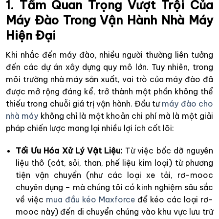
1. Tầm Quan Trọng Vượt Trội Của
Máy Đào Trong Vận Hành Nhà Máy
Hiện Đại
Khi nhắc đến máy đào, nhiều người thường liên tưởng
đến các dự án xây dựng quy mô lớn. Tuy nhiên, trong
môi trường nhà máy sản xuất, vai trò của máy đào đã
được mở rộng đáng kể, trở thành một phần không thể
thiếu trong chuỗi giá trị vận hành. Đầu tư
máy đào cho
nhà máy
không chỉ là một khoản chi phí mà là một giải
pháp chiến lược mang lại nhiều lợi ích cốt lõi:
Tối Ưu Hóa Xử Lý Vật Liệu:
Từ việc bốc dỡ nguyên
liệu thô (cát, sỏi, than, phế liệu kim loại) từ phương
tiện vận chuyển (như các loại xe tải, rơ-mooc
chuyên dụng – mà chúng tôi có kinh nghiệm sâu sắc
về việc
mua đầu kéo Maxforce
để kéo các loại rơ-
mooc này) đến di chuyển chúng vào khu vực lưu trữ