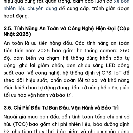
hiệu quả cũng rất quan trọng, đảm bảo luôn có
xe bồn
nhiên liệu chuyên dụng
để cung cấp, tránh gián đoạn
hoạt động.
3.5. Tính Năng An Toàn và Công Nghệ Hiện Đại (Cập
Nhật 2025)
An toàn là ưu tiên hàng đầu. Các tính năng an toàn
tiên tiến năm 2025 bao gồm: hệ thống camera 360
độ, cảm biến va chạm, hệ thống dừng khẩn cấp tự
động, ghế lái giảm chấn, đèn chiếu sáng LED công
suất cao. Về công nghệ, hệ thống định vị GPS, IoT để
theo dõi hiệu suất, chẩn đoán lỗi từ xa, và khả năng
điều khiển bán tự động đang dần trở nên phổ biến, giúp
tối ưu hóa vận hành và bảo trì.
3.6. Chi Phí Đầu Tư Ban Đầu, Vận Hành và Bảo Trì
Ngoài giá mua ban đầu, cần tính toán tổng chi phí sở
hữu (TCO) bao gồm chi phí nhiên liệu, bảo dưỡng định
kỳ, phụ tùng thay thế, bảo hiểm và chi phí nhân công