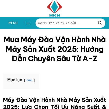
Skip
to
content
Tìm
MENU
kiếm:
Mua Máy Đào Vận Hành Nhà
Máy Sản Xuất 2025: Hướng
Dẫn Chuyên Sâu Từ A-Z
Mục lục
hiện
Máy Đào Vận Hành Nhà Máy Sản Xuất
2025: Lựa Chọn Tối Ưu Năng Suất &