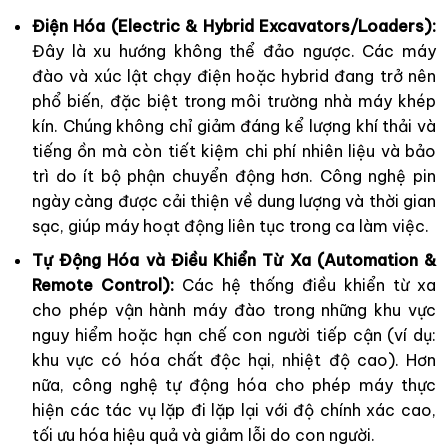
Điện Hóa (Electric & Hybrid Excavators/Loaders):
Đây là xu hướng không thể đảo ngược. Các máy
đào và xúc lật chạy điện hoặc hybrid đang trở nên
phổ biến, đặc biệt trong môi trường nhà máy khép
kín. Chúng không chỉ giảm đáng kể lượng khí thải và
tiếng ồn mà còn tiết kiệm chi phí nhiên liệu và bảo
trì do ít bộ phận chuyển động hơn. Công nghệ pin
ngày càng được cải thiện về dung lượng và thời gian
sạc, giúp máy hoạt động liên tục trong ca làm việc.
Tự Động Hóa và Điều Khiển Từ Xa (Automation &
Remote Control):
Các hệ thống điều khiển từ xa
cho phép vận hành máy đào trong những khu vực
nguy hiểm hoặc hạn chế con người tiếp cận (ví dụ:
khu vực có hóa chất độc hại, nhiệt độ cao). Hơn
nữa, công nghệ tự động hóa cho phép máy thực
hiện các tác vụ lặp đi lặp lại với độ chính xác cao,
tối ưu hóa hiệu quả và giảm lỗi do con người.