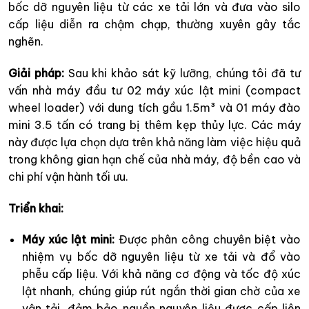
bốc dỡ nguyên liệu từ các xe tải lớn và đưa vào silo
cấp liệu diễn ra chậm chạp, thường xuyên gây tắc
nghẽn.
Giải pháp:
Sau khi khảo sát kỹ lưỡng, chúng tôi đã tư
vấn nhà máy đầu tư 02 máy xúc lật mini (compact
wheel loader) với dung tích gầu 1.5m³ và 01 máy đào
mini 3.5 tấn có trang bị thêm kẹp thủy lực. Các máy
này được lựa chọn dựa trên khả năng làm việc hiệu quả
trong không gian hạn chế của nhà máy, độ bền cao và
chi phí vận hành tối ưu.
Triển khai:
Máy xúc lật mini:
Được phân công chuyên biệt vào
nhiệm vụ bốc dỡ nguyên liệu từ xe tải và đổ vào
phễu cấp liệu. Với khả năng cơ động và tốc độ xúc
lật nhanh, chúng giúp rút ngắn thời gian chờ của xe
vận tải, đảm bảo nguồn nguyên liệu được cấp liên