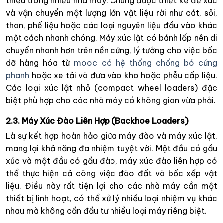
thiếu trong nhiều nhà máy. Chúng được thiết kế để xúc
và vận chuyển một lượng lớn vật liệu rời như cát, sỏi,
than, phế liệu hoặc các loại nguyên liệu đầu vào khác
một cách nhanh chóng. Máy xúc lật có bánh lốp nên di
chuyển nhanh hơn trên nền cứng, lý tưởng cho việc bốc
dỡ hàng hóa từ
mooc có hệ thống chống bó cứng
phanh
hoặc xe tải và đưa vào kho hoặc phễu cấp liệu.
Các loại xúc lật nhỏ (compact wheel loaders) đặc
biệt phù hợp cho các nhà máy có không gian vừa phải.
2.3. Máy Xúc Đào Liên Hợp (Backhoe Loaders)
Là sự kết hợp hoàn hảo giữa máy đào và máy xúc lật,
mang lại khả năng đa nhiệm tuyệt vời. Một đầu có gầu
xúc và một đầu có gầu đào, máy xúc đào liên hợp có
thể thực hiện cả công việc đào đất và bốc xếp vật
liệu. Điều này rất tiện lợi cho các nhà máy cần một
thiết bị linh hoạt, có thể xử lý nhiều loại nhiệm vụ khác
nhau mà không cần đầu tư nhiều loại máy riêng biệt.