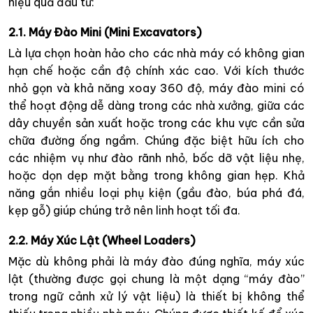
hiệu quả đầu tư:
2.1. Máy Đào Mini (Mini Excavators)
Là lựa chọn hoàn hảo cho các nhà máy có không gian
hạn chế hoặc cần độ chính xác cao. Với kích thước
nhỏ gọn và khả năng xoay 360 độ, máy đào mini có
thể hoạt động dễ dàng trong các nhà xưởng, giữa các
dây chuyền sản xuất hoặc trong các khu vực cần sửa
chữa đường ống ngầm. Chúng đặc biệt hữu ích cho
các nhiệm vụ như đào rãnh nhỏ, bốc dỡ vật liệu nhẹ,
hoặc dọn dẹp mặt bằng trong không gian hẹp. Khả
năng gắn nhiều loại phụ kiện (gầu đào, búa phá đá,
kẹp gỗ) giúp chúng trở nên linh hoạt tối đa.
2.2. Máy Xúc Lật (Wheel Loaders)
Mặc dù không phải là máy đào đúng nghĩa, máy xúc
lật (thường được gọi chung là một dạng “máy đào”
trong ngữ cảnh xử lý vật liệu) là thiết bị không thể