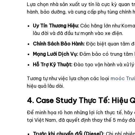
Lựa chọn nhà sản xuất uy tín là cực kỳ quan
hành, bảo dưỡng, và cung cấp phụ tùng chính h
Uy Tín Thương Hiệu:
Các hãng lớn như Komats
lâu đời và đã đầu tư mạnh vào xe điện.
Chính Sách Bảo Hành:
Đặc biệt quan tâm đế
Mạng Lưới Dịch Vụ:
Đảm bảo có trung tâm b
Hỗ Trợ Kỹ Thuật:
Đào tạo vận hành và xử lý 
Tương tự như việc lựa chọn các loại
moóc Trườ
hiệu quả lâu dài.
4. Case Study Thực Tế: Hiệu 
Để minh họa rõ hơn những lợi ích thực tế, h
tại Việt Nam, đã quyết định thay thế 5 máy 
Trước khi chuyển đổi (Diesel):
Chi phí nhiê