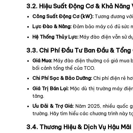
3.2. Hiệu Suất Động Cơ & Khả Năng
Công Suất Động Cơ (kW):
Tương đương với 
Lực Đào & Nâng:
Đảm bảo máy có đủ sức mạ
Hệ Thống Thủy Lực:
Máy đào điện vẫn sử dụ
3.3. Chi Phí Đầu Tư Ban Đầu & Tổng
Giá Mua:
Máy đào điện thường có giá mua ba
bối cảnh tổng thể của TCO.
Chi Phí Sạc & Bảo Dưỡng:
Chi phí điện rẻ h
Giá Trị Bán Lại:
Mặc dù thị trường máy điện
tăng.
Ưu Đãi & Trợ Giá:
Năm 2025, nhiều quốc gia
trường. Hãy tìm hiểu các chương trình này t
3.4. Thương Hiệu & Dịch Vụ Hậu Mãi