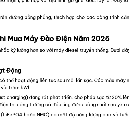
éo mạnh, phù hợp với địa hình gồ ghề, dốc, lầy lội. Đây l
rên đường bằng phẳng, thích hợp cho các công trình cần 
Khi Mua Máy Đào Điện Năm 2025
nhắc kỹ lưỡng hơn so với máy diesel truyền thống. Dưới đâ
oạt Động
có thể hoạt động liên tục sau mỗi lần sạc. Các mẫu máy 
i vài trăm kWh.
t charging) đang rất phát triển, cho phép sạc từ 20% lê
điện tại công trường có đáp ứng được công suất sạc yêu 
n (LiFePO4 hoặc NMC) do mật độ năng lượng cao và tuổi 