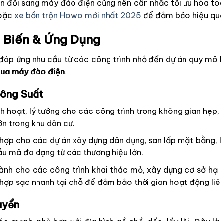
 đổi sang máy đào điện cũng nên cân nhắc tối ưu hóa to
oặc
xe bồn trộn Howo mới nhất 2025
để đảm bảo hiệu quả
 Biến & Ứng Dụng
áp ứng nhu cầu từ các công trình nhỏ đến dự án quy mô l
ua máy đào điện
.
Công Suất
nh hoạt, lý tưởng cho các công trình trong không gian hẹp,
lớn trong khu dân cư.
hợp cho các dự án xây dựng dân dụng, san lấp mặt bằng,
u mã đa dạng từ các thương hiệu lớn.
nh cho các công trình khai thác mỏ, xây dựng cơ sở hạ
hợp sạc nhanh tại chỗ để đảm bảo thời gian hoạt động liê
uyển