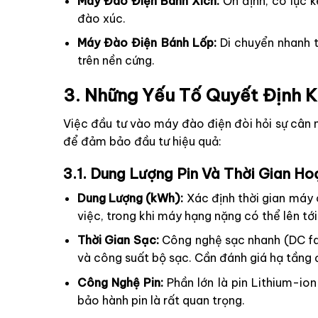
Máy Đào Điện Bánh Xích:
Ổn định, có lực k
đào xúc.
Máy Đào Điện Bánh Lốp:
Di chuyển nhanh t
trên nền cứng.
3. Những Yếu Tố Quyết Định 
Việc đầu tư vào máy đào điện đòi hỏi sự cân 
để đảm bảo đầu tư hiệu quả:
3.1. Dung Lượng Pin Và Thời Gian H
Dung Lượng (kWh):
Xác định thời gian máy 
việc, trong khi máy hạng nặng có thể lên tớ
Thời Gian Sạc:
Công nghệ sạc nhanh (DC fas
và công suất bộ sạc. Cần đánh giá hạ tầng 
Công Nghệ Pin:
Phần lớn là pin Lithium-io
bảo hành pin là rất quan trọng.