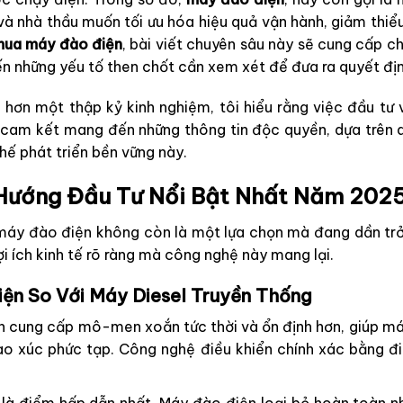
à nhà thầu muốn tối ưu hóa hiệu quả vận hành, giảm thiểu
ua máy đào điện
, bài viết chuyên sâu này sẽ cung cấp c
cho đến những yếu tố then chốt cần xem xét để đưa ra quyế
 hơn một thập kỷ kinh nghiệm, tôi hiểu rằng việc đầu tư v
i cam kết mang đến những thông tin độc quyền, dựa trên dữ
thế phát triển bền vững này.
u Hướng Đầu Tư Nổi Bật Nhất Năm 202
máy đào điện không còn là một lựa chọn mà đang dần trở 
i ích kinh tế rõ ràng mà công nghệ này mang lại.
Điện So Với Máy Diesel Truyền Thống
 cung cấp mô-men xoắn tức thời và ổn định hơn, giúp m
o xúc phức tạp. Công nghệ điều khiển chính xác bằng điệ
là điểm hấp dẫn nhất. Máy đào điện loại bỏ hoàn toàn nhu 