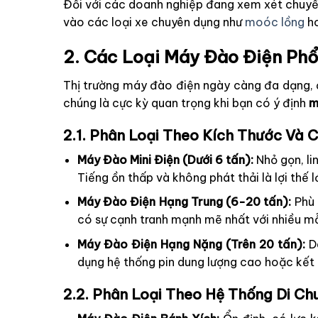
Đối với các doanh nghiệp đang xem xét chuyển
vào các loại xe chuyên dụng như
moóc lồng
h
2. Các Loại Máy Đào Điện Phổ
Thị trường máy đào điện ngày càng đa dạng, đ
chúng là cực kỳ quan trọng khi bạn có ý định
m
2.1. Phân Loại Theo Kích Thước Và 
Máy Đào Mini Điện (Dưới 6 tấn):
Nhỏ gọn, li
Tiếng ồn thấp và không phát thải là lợi thế 
Máy Đào Điện Hạng Trung (6-20 tấn):
Phù 
có sự cạnh tranh mạnh mẽ nhất với nhiều mẫ
Máy Đào Điện Hạng Nặng (Trên 20 tấn):
Dà
dụng hệ thống pin dung lượng cao hoặc kết 
2.2. Phân Loại Theo Hệ Thống Di Ch