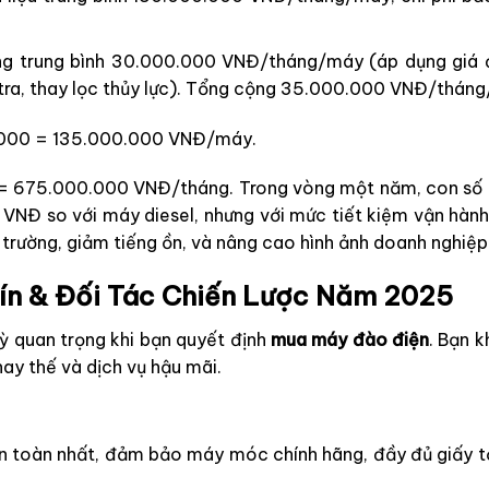
ng trung bình 30.000.000 VNĐ/tháng/máy (áp dụng giá đi
a, thay lọc thủy lực). Tổng cộng 35.000.000 VNĐ/thán
000 = 135.000.000 VNĐ/máy.
 = 675.000.000 VNĐ/tháng. Trong vòng một năm, con số nà
NĐ so với máy diesel, nhưng với mức tiết kiệm vận hành
i trường, giảm tiếng ồn, và nâng cao hình ảnh doanh nghiệ
Tín & Đối Tác Chiến Lược Năm 2025
ỳ quan trọng khi bạn quyết định
mua máy đào điện
. Bạn 
hay thế và dịch vụ hậu mãi.
n toàn nhất, đảm bảo máy móc chính hãng, đầy đủ giấy tờ