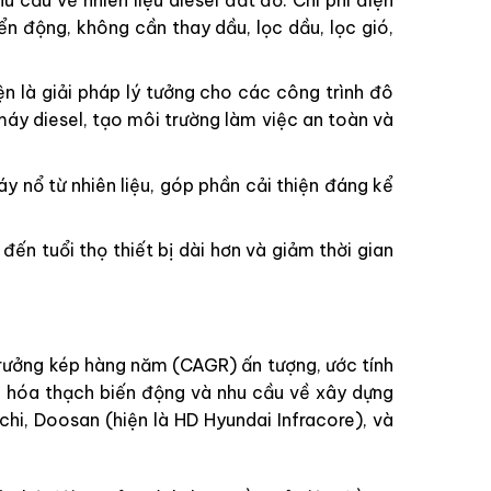
n động, không cần thay dầu, lọc dầu, lọc gió,
 là giải pháp lý tưởng cho các công trình đô
máy diesel, tạo môi trường làm việc an toàn và
áy nổ từ nhiên liệu, góp phần cải thiện đáng kể
ến tuổi thọ thiết bị dài hơn và giảm thời gian
rưởng kép hàng năm (CAGR) ấn tượng, ước tính
u hóa thạch biến động và nhu cầu về xây dựng
hi, Doosan (hiện là HD Hyundai Infracore), và