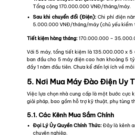
Tổng cộng 170.000.000 VNĐ/tháng/máy.
Sau khi chuyển đổi (Điện):
Chi phí điện nă
5.000.000 VNĐ/tháng/máy (chủ yếu kiểm tr
Tiết kiệm hàng tháng:
170.000.000 – 35.000.
Với 5 máy, tổng tiết kiệm là 135.000.000 x 5
ban đầu cho 5 máy điện cao hơn khoảng 5 tỷ V
đầy 1 năm đầu tiên. Chưa kể đến lợi ích về mô
5. Nơi Mua Máy Đào Điện Uy 
Việc lựa chọn nhà cung cấp là một bước cực k
giải pháp, bao gồm hỗ trợ kỹ thuật, phụ tùng t
5.1. Các Kênh Mua Sắm Chính
Đại Lý Ủy Quyền Chính Thức:
Đây là kênh a
chuyên nghiệp.