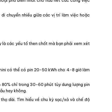
à loại phổ biến nhất cho hầu hết các công việc
di chuyển nhiều giữa các vị trí làm việc hoặc
y là các yếu tố then chốt mà bạn phải xem xét
mini có thể có pin 20-50 kWh cho 4-8 giờ làm
n 80% chỉ trong 30-60 phút tùy dung lượng pin
cầu hay không.
thọ dài. Tìm hiểu về chu kỳ sạc/xả và chế độ