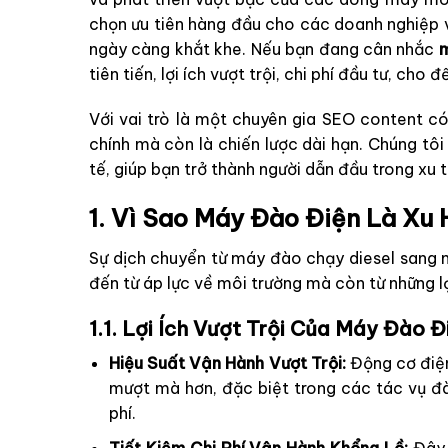
chọn ưu tiên hàng đầu cho các doanh nghiệp v
ngày càng khắt khe. Nếu bạn đang cân nhắc
m
tiên tiến, lợi ích vượt trội, chi phí đầu tư, 
Với vai trò là một chuyên gia SEO content có
chính mà còn là chiến lược dài hạn. Chúng tô
tế, giúp bạn trở thành người dẫn đầu trong xu 
1. Vì Sao Máy Đào Điện Là X
Sự dịch chuyển từ máy đào chạy diesel sang 
đến từ áp lực về môi trường mà còn từ những lợ
1.1. Lợi Ích Vượt Trội Của Máy Đào 
Hiệu Suất Vận Hành Vượt Trội:
Động cơ điện
mượt mà hơn, đặc biệt trong các tác vụ đà
phí.
Tiết Kiệm Chi Phí Vận Hành Khổng Lồ:
Đây 