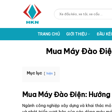
Skip
to
Tìm
content
kiếm:
TRANG CHỦ
GIỚI THIỆU
ĐẦU KÉ
Mua Máy Đào Điện
Mục lục
hiện
Mua Máy Đào Điện: Hướng 
Ngành công nghiệp xây dựng và khai thác mỏ 
và phát triển vượt bậc của các dòng máy mó