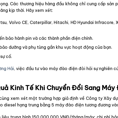
 trọng. Các thương hiệu hàng đầu không chỉ cung cấp sả
ãng kịp thời. Hãy xem xét:
u, Volvo CE, Caterpillar, Hitachi, HD Hyundai Infracore,
n bảo hành pin và các thành phần điện chính.
ảo dưỡng và phụ tùng gần khu vực hoạt động của bạn.
sự cố.
ng Hải
, việc đầu tư vào máy đào điện đòi hỏi sự nghiên 
Quả Kinh Tế Khi Chuyển Đổi Sang Máy
ãy cùng xem xét một trường hợp giả định về Công ty Xây 
đào diesel hạng trung bằng 5 máy đào điện tương đương v
n liệu trung bình 150.000.000 VNĐ/tháng/máy; chi phí 