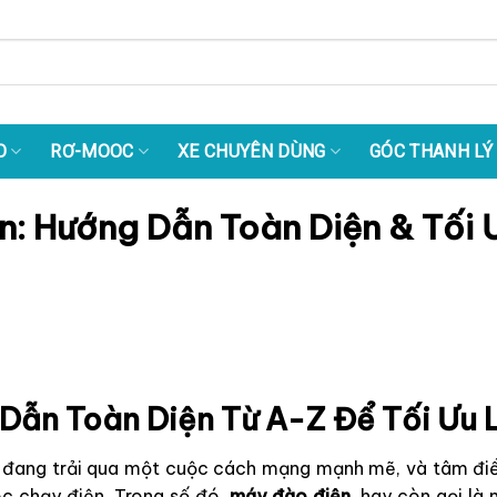
O
RƠ-MOOC
XE CHUYÊN DÙNG
GÓC THANH LÝ
: Hướng Dẫn Toàn Diện & Tối 
Dẫn Toàn Diện Từ A-Z Để Tối Ưu
đang trải qua một cuộc cách mạng mạnh mẽ, và tâm điểm
c chạy điện. Trong số đó,
máy đào điện
, hay còn gọi là