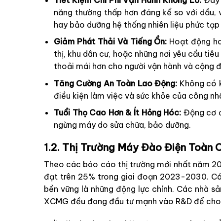
năng thường thấp hơn đáng kể so với dầu, 
hay bảo dưỡng hệ thống nhiên liệu phức tạp
Giảm Phát Thải Và Tiếng Ồn:
Hoạt động hoà
thị, khu dân cư, hoặc những nơi yêu cầu ti
thoải mái hơn cho người vận hành và cộng 
Tăng Cường An Toàn Lao Động:
Không có kh
điều kiện làm việc và sức khỏe của công nh
Tuổi Thọ Cao Hơn & Ít Hỏng Hóc:
Động cơ đi
ngừng máy do sửa chữa, bảo dưỡng.
1.2. Thị Trường Máy Đào Điện Toàn
Theo các báo cáo thị trường mới nhất năm 20
đạt trên 25% trong giai đoạn 2023-2030. Các
bền vững là những động lực chính. Các nhà sả
XCMG đều đang đầu tư mạnh vào R&D để cho r