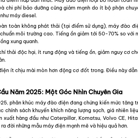
và chi phí bảo dưỡng cũng giảm mạnh do ít bộ phận chuyể
 như máy diesel.
n toàn không phát thải (tại điểm sử dụng), máy đào điện
êu chuẩn môi trường cao. Tiếng ồn giảm tới 50-70% so với 
đồng xung quanh.
í thải độc hại, ít rung động và tiếng ồn, giảm nguy cơ ch
ân.
ện ít chịu mài mòn hơn động cơ đốt trong. Điều này dẫn đ
 Cầu Năm 2025: Một Góc Nhìn Chuyên Gia
25, phân khúc máy đào điện đang chứng kiến mức tăng t
 chính sách khuyến khích năng lượng sạch, giá nhiên liệ
n xuất hàng đầu như Caterpillar, Komatsu, Volvo CE, Hitac
a đời những mẫu máy điện mạnh mẽ và hiệu quả hơn.