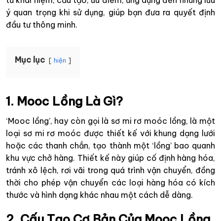
từ khái niệm, cấu tạo, ưu điểm, ứng dụng đến những lưu
ý quan trọng khi sử dụng, giúp bạn đưa ra quyết định
đầu tư thông minh.
Mục lục
hiện
1. Mooc Lồng Là Gì?
‘Mooc lồng’, hay còn gọi là sơ mi rơ moóc lồng, là một
loại sơ mi rơ moóc được thiết kế với khung dạng lưới
hoặc các thanh chắn, tạo thành một ‘lồng’ bao quanh
khu vực chở hàng. Thiết kế này giúp cố định hàng hóa,
tránh xô lệch, rơi vãi trong quá trình vận chuyển, đồng
thời cho phép vận chuyển các loại hàng hóa có kích
thước và hình dạng khác nhau một cách dễ dàng.
2. Cấu Tạo Cơ Bản Của Mooc Lồng