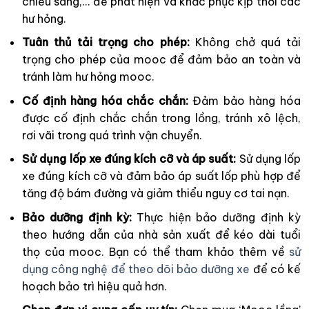
chiếu sáng,… để phát hiện và khắc phục kịp thời các
hư hỏng.
Tuân thủ tải trọng cho phép:
Không chở quá tải
trọng cho phép của mooc để đảm bảo an toàn và
tránh làm hư hỏng mooc.
Cố định hàng hóa chắc chắn:
Đảm bảo hàng hóa
được cố định chắc chắn trong lồng, tránh xô lệch,
rơi vãi trong quá trình vận chuyển.
Sử dụng lốp xe đúng kích cỡ và áp suất:
Sử dụng lốp
xe đúng kích cỡ và đảm bảo áp suất lốp phù hợp để
tăng độ bám đường và giảm thiểu nguy cơ tai nạn.
Bảo dưỡng định kỳ:
Thực hiện bảo dưỡng định kỳ
theo hướng dẫn của nhà sản xuất để kéo dài tuổi
thọ của mooc. Bạn có thể tham khảo thêm về
sử
dụng công nghệ để theo dõi bảo dưỡng xe
để có kế
hoạch bảo trì hiệu quả hơn.