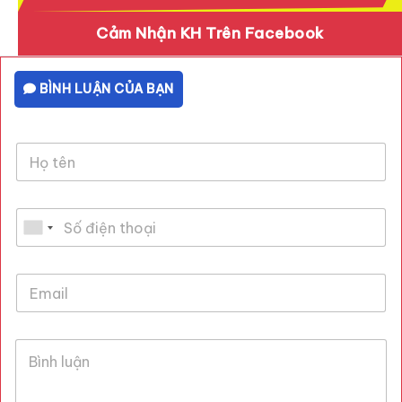
Cảm Nhận KH Trên Facebook
BÌNH LUẬN CỦA BẠN