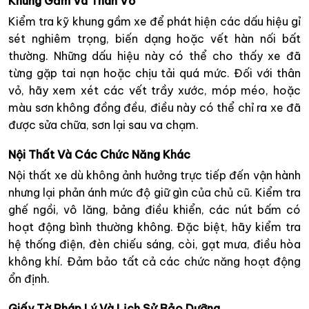
Khung Gầm Và Thân Vỏ
Kiểm tra kỹ khung gầm xe để phát hiện các dấu hiệu gỉ
sét nghiêm trọng, biến dạng hoặc vết hàn nối bất
thường. Những dấu hiệu này có thể cho thấy xe đã
từng gặp tai nạn hoặc chịu tải quá mức. Đối với thân
vỏ, hãy xem xét các vết trầy xước, móp méo, hoặc
màu sơn không đồng đều, điều này có thể chỉ ra xe đã
được sửa chữa, sơn lại sau va chạm.
Nội Thất Và Các Chức Năng Khác
Nội thất xe dù không ảnh hưởng trực tiếp đến vận hành
nhưng lại phản ánh mức độ giữ gìn của chủ cũ. Kiểm tra
ghế ngồi, vô lăng, bảng điều khiển, các nút bấm có
hoạt động bình thường không. Đặc biệt, hãy kiểm tra
hệ thống điện, đèn chiếu sáng, còi, gạt mưa, điều hòa
không khí. Đảm bảo tất cả các chức năng hoạt động
ổn định.
Giấy Tờ Pháp Lý Và Lịch Sử Bảo Dưỡng