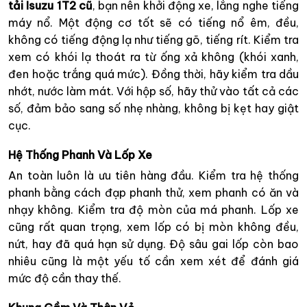
tải Isuzu 1T2 cũ
, bạn nên khởi động xe, lắng nghe tiếng
máy nổ. Một động cơ tốt sẽ có tiếng nổ êm, đều,
không có tiếng động lạ như tiếng gõ, tiếng rít. Kiểm tra
xem có khói lạ thoát ra từ ống xả không (khói xanh,
đen hoặc trắng quá mức). Đồng thời, hãy kiểm tra dầu
nhớt, nước làm mát. Với hộp số, hãy thử vào tất cả các
số, đảm bảo sang số nhẹ nhàng, không bị kẹt hay giật
cục.
Hệ Thống Phanh Và Lốp Xe
An toàn luôn là ưu tiên hàng đầu. Kiểm tra hệ thống
phanh bằng cách đạp phanh thử, xem phanh có ăn và
nhạy không. Kiểm tra độ mòn của má phanh. Lốp xe
cũng rất quan trọng, xem lốp có bị mòn không đều,
nứt, hay đã quá hạn sử dụng. Độ sâu gai lốp còn bao
nhiêu cũng là một yếu tố cần xem xét để đánh giá
mức độ cần thay thế.