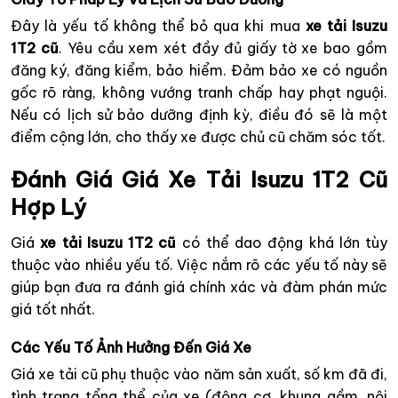
Đây là yếu tố không thể bỏ qua khi mua
xe tải Isuzu
1T2 cũ
. Yêu cầu xem xét đầy đủ giấy tờ xe bao gồm
đăng ký, đăng kiểm, bảo hiểm. Đảm bảo xe có nguồn
gốc rõ ràng, không vướng tranh chấp hay phạt nguội.
Nếu có lịch sử bảo dưỡng định kỳ, điều đó sẽ là một
điểm cộng lớn, cho thấy xe được chủ cũ chăm sóc tốt.
Đánh Giá Giá Xe Tải Isuzu 1T2 Cũ
Hợp Lý
Giá
xe tải Isuzu 1T2 cũ
có thể dao động khá lớn tùy
thuộc vào nhiều yếu tố. Việc nắm rõ các yếu tố này sẽ
giúp bạn đưa ra đánh giá chính xác và đàm phán mức
giá tốt nhất.
Các Yếu Tố Ảnh Hưởng Đến Giá Xe
Giá xe tải cũ phụ thuộc vào năm sản xuất, số km đã đi,
tình trạng tổng thể của xe (động cơ, khung gầm, nội