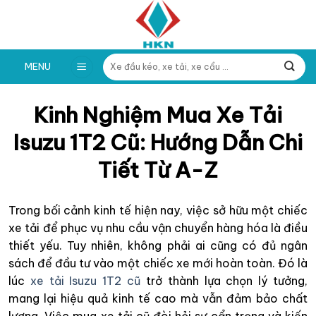
Skip
to
content
Tìm
MENU
kiếm:
Kinh Nghiệm Mua Xe Tải
Isuzu 1T2 Cũ: Hướng Dẫn Chi
Tiết Từ A-Z
Trong bối cảnh kinh tế hiện nay, việc sở hữu một chiếc
xe tải để phục vụ nhu cầu vận chuyển hàng hóa là điều
thiết yếu. Tuy nhiên, không phải ai cũng có đủ ngân
sách để đầu tư vào một chiếc xe mới hoàn toàn. Đó là
lúc
xe tải Isuzu 1T2 cũ
trở thành lựa chọn lý tưởng,
mang lại hiệu quả kinh tế cao mà vẫn đảm bảo chất