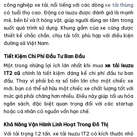
công nghiệp xe tải, nổi tiếng với các dòng
xe tải thùng
có tuổi thọ cao. Động cơ Isuzu được đánh giá là mạnh
mẽ, bền bỉ và ít hỏng vặt, giúp người dùng an tâm trong
suốt quá trình sử dụng. Khung gầm của xe cũng được
thiết kế chắc chắn, chịu tải tốt, phù hợp với điều kiện
đường sá Việt Nam.
Tiết Kiệm Chi Phí Đầu Tư Ban Đầu
Một trong những lợi ích lớn nhất khi mua
xe tải Isuzu
1T2 cũ
chính là tiết kiệm đáng kể chi phí đầu tư ban
đầu. Thay vì phải bỏ ra số tiền lớn cho một chiếc xe
mới, bạn có thể sở hữu một chiếc xe chất lượng tốt với
mức giá phải chăng hơn nhiều. Điều này giúp tối ưu hóa
ngân sách, đặc biệt quan trọng đối với các startup
hoặc cá nhân có nguồn vốn hạn chế.
Khả Năng Vận Hành Linh Hoạt Trong Đô Thị
Với tải trọng 1.2 tấn, xe tải Isuzu 1T2 có kích thước nhỏ