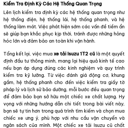
Kiểm Tra Định Kỳ Các Hệ Thống Quan Trọng
Lên lịch kiểm tra định kỳ các hệ thống quan trọng như
hệ thống điện, hệ thống lái, hệ thống phanh, và hệ
thống làm mát. Việc phát hiện sớm các vấn đề tiềm ẩn
sẽ giúp bạn khắc phục kịp thời, tránh được những hỏng
hóc lớn và đảm bảo an toàn khi vận hành.
Tổng kết lại, việc mua
xe tải Isuzu 1T2 cũ
là một quyết
định đầu tư thông minh, mang lại hiệu quả kinh tế cao
nếu bạn áp dụng đúng các kinh nghiệm và quy trình
kiểm tra kỹ lưỡng. Từ việc đánh giá động cơ, khung
gầm, hệ thống phanh cho đến việc kiểm tra giấy tờ
pháp lý và lịch sử bảo dưỡng, mỗi bước đều quan trọng
để đảm bảo bạn sở hữu một chiếc xe chất lượng. Hy
vọng với những hướng dẫn chi tiết trong bài viết này,
bạn sẽ tự tin hơn trong quá trình tìm kiếm và chọn mua
chiếc xe ưng ý, phù hợp với nhu cầu vận chuyển và
ngân sách của mình. Một chiếc xe tải Isuzu cũ chất