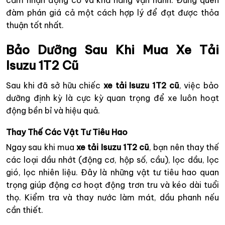
cảm nhận động cơ và khả năng vận hành. Đừng quên
đàm phán giá cả một cách hợp lý để đạt được thỏa
thuận tốt nhất.
Bảo Dưỡng Sau Khi Mua Xe Tải
Isuzu 1T2 Cũ
Sau khi đã sở hữu chiếc
xe tải Isuzu 1T2 cũ
, việc bảo
dưỡng định kỳ là cực kỳ quan trọng để xe luôn hoạt
động bền bỉ và hiệu quả.
Thay Thế Các Vật Tư Tiêu Hao
Ngay sau khi mua
xe tải Isuzu 1T2 cũ
, bạn nên thay thế
các loại dầu nhớt (động cơ, hộp số, cầu), lọc dầu, lọc
gió, lọc nhiên liệu. Đây là những vật tư tiêu hao quan
trọng giúp động cơ hoạt động trơn tru và kéo dài tuổi
thọ. Kiểm tra và thay nước làm mát, dầu phanh nếu
cần thiết.