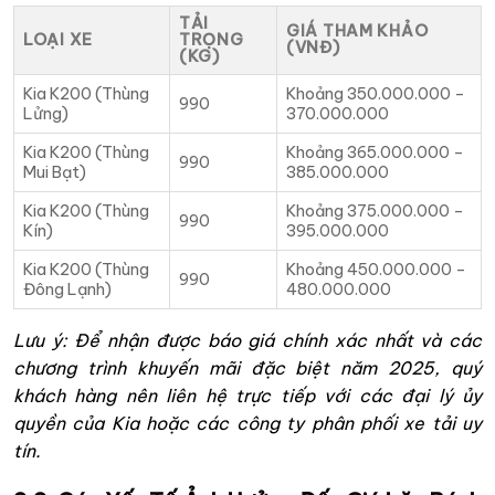
TẢI
GIÁ THAM KHẢO
LOẠI XE
TRỌNG
(VNĐ)
(KG)
Kia K200 (Thùng
Khoảng 350.000.000 –
990
Lửng)
370.000.000
Kia K200 (Thùng
Khoảng 365.000.000 –
990
Mui Bạt)
385.000.000
Kia K200 (Thùng
Khoảng 375.000.000 –
990
Kín)
395.000.000
Kia K200 (Thùng
Khoảng 450.000.000 –
990
Đông Lạnh)
480.000.000
Lưu ý: Để nhận được báo giá chính xác nhất và các
chương trình khuyến mãi đặc biệt năm 2025, quý
khách hàng nên liên hệ trực tiếp với các đại lý ủy
quyền của Kia hoặc các công ty phân phối xe tải uy
tín.