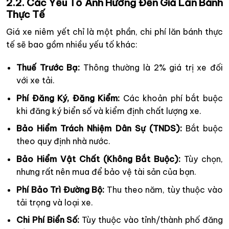
2.2. Các Yếu Tố Ảnh Hưởng Đến Giá Lăn Bánh
Thực Tế
Giá xe niêm yết chỉ là một phần, chi phí lăn bánh thực
tế sẽ bao gồm nhiều yếu tố khác:
Thuế Trước Bạ:
Thông thường là 2% giá trị xe đối
với xe tải.
Phí Đăng Ký, Đăng Kiểm:
Các khoản phí bắt buộc
khi đăng ký biển số và kiểm định chất lượng xe.
Bảo Hiểm Trách Nhiệm Dân Sự (TNDS):
Bắt buộc
theo quy định nhà nước.
Bảo Hiểm Vật Chất (Không Bắt Buộc):
Tùy chọn,
nhưng rất nên mua để bảo vệ tài sản của bạn.
Phí Bảo Trì Đường Bộ:
Thu theo năm, tùy thuộc vào
tải trọng và loại xe.
Chi Phí Biển Số:
Tùy thuộc vào tỉnh/thành phố đăng