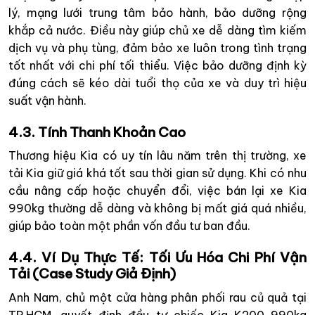
lý, mạng lưới trung tâm bảo hành, bảo dưỡng rộng
khắp cả nước. Điều này giúp chủ xe dễ dàng tìm kiếm
dịch vụ và phụ tùng, đảm bảo xe luôn trong tình trạng
tốt nhất với chi phí tối thiểu. Việc bảo dưỡng định kỳ
đúng cách sẽ kéo dài tuổi thọ của xe và duy trì hiệu
suất vận hành.
4.3. Tính Thanh Khoản Cao
Thương hiệu Kia có uy tín lâu năm trên thị trường, xe
tải Kia giữ giá khá tốt sau thời gian sử dụng. Khi có nhu
cầu nâng cấp hoặc chuyển đổi, việc bán lại xe Kia
990kg thường dễ dàng và không bị mất giá quá nhiều,
giúp bảo toàn một phần vốn đầu tư ban đầu.
4.4. Ví Dụ Thực Tế: Tối Ưu Hóa Chi Phí Vận
Tải (Case Study Giả Định)
Anh Nam, chủ một cửa hàng phân phối rau củ quả tại
TP.HCM, quyết định đầu tư chiếc Kia K200 990kg