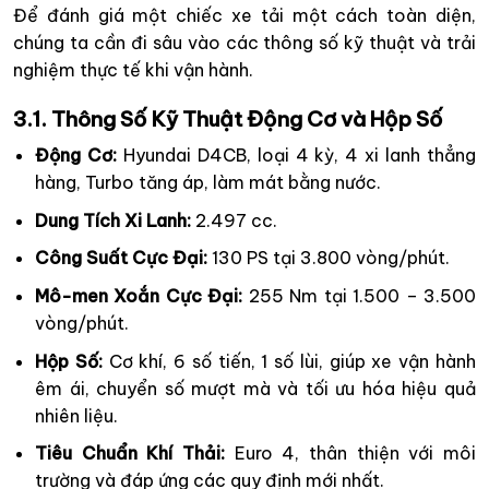
Để đánh giá một chiếc xe tải một cách toàn diện,
chúng ta cần đi sâu vào các thông số kỹ thuật và trải
nghiệm thực tế khi vận hành.
3.1. Thông Số Kỹ Thuật Động Cơ và Hộp Số
Động Cơ:
Hyundai D4CB, loại 4 kỳ, 4 xi lanh thẳng
hàng, Turbo tăng áp, làm mát bằng nước.
Dung Tích Xi Lanh:
2.497 cc.
Công Suất Cực Đại:
130 PS tại 3.800 vòng/phút.
Mô-men Xoắn Cực Đại:
255 Nm tại 1.500 – 3.500
vòng/phút.
Hộp Số:
Cơ khí, 6 số tiến, 1 số lùi, giúp xe vận hành
êm ái, chuyển số mượt mà và tối ưu hóa hiệu quả
nhiên liệu.
Tiêu Chuẩn Khí Thải:
Euro 4, thân thiện với môi
trường và đáp ứng các quy định mới nhất.