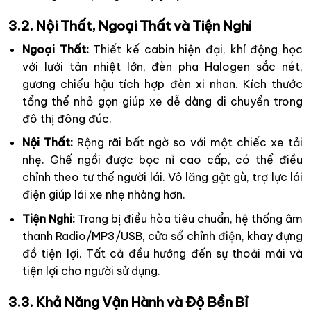
3.2. Nội Thất, Ngoại Thất và Tiện Nghi
Ngoại Thất:
Thiết kế cabin hiện đại, khí động học
với lưới tản nhiệt lớn, đèn pha Halogen sắc nét,
gương chiếu hậu tích hợp đèn xi nhan. Kích thước
tổng thể nhỏ gọn giúp xe dễ dàng di chuyển trong
đô thị đông đúc.
Nội Thất:
Rộng rãi bất ngờ so với một chiếc xe tải
nhẹ. Ghế ngồi được bọc nỉ cao cấp, có thể điều
chỉnh theo tư thế người lái. Vô lăng gật gù, trợ lực lái
điện giúp lái xe nhẹ nhàng hơn.
Tiện Nghi:
Trang bị điều hòa tiêu chuẩn, hệ thống âm
thanh Radio/MP3/USB, cửa sổ chỉnh điện, khay đựng
đồ tiện lợi. Tất cả đều hướng đến sự thoải mái và
tiện lợi cho người sử dụng.
3.3. Khả Năng Vận Hành và Độ Bền Bỉ