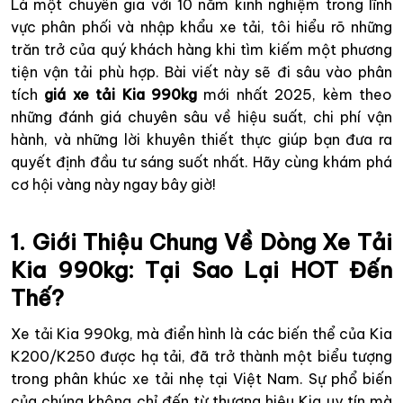
Là một chuyên gia với 10 năm kinh nghiệm trong lĩnh
vực phân phối và nhập khẩu xe tải, tôi hiểu rõ những
trăn trở của quý khách hàng khi tìm kiếm một phương
tiện vận tải phù hợp. Bài viết này sẽ đi sâu vào phân
tích
giá xe tải Kia 990kg
mới nhất 2025, kèm theo
những đánh giá chuyên sâu về hiệu suất, chi phí vận
hành, và những lời khuyên thiết thực giúp bạn đưa ra
quyết định đầu tư sáng suốt nhất. Hãy cùng khám phá
cơ hội vàng này ngay bây giờ!
1. Giới Thiệu Chung Về Dòng Xe Tải
Kia 990kg: Tại Sao Lại HOT Đến
Thế?
Xe tải Kia 990kg, mà điển hình là các biến thể của Kia
K200/K250 được hạ tải, đã trở thành một biểu tượng
trong phân khúc xe tải nhẹ tại Việt Nam. Sự phổ biến
của chúng không chỉ đến từ thương hiệu Kia uy tín mà