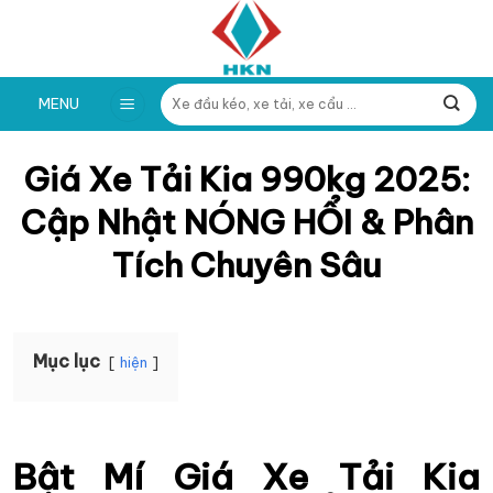
Skip
to
content
Tìm
MENU
kiếm:
Giá Xe Tải Kia 990kg 2025:
Cập Nhật NÓNG HỔI & Phân
Tích Chuyên Sâu
Mục lục
hiện
Bật Mí Giá Xe Tải Kia