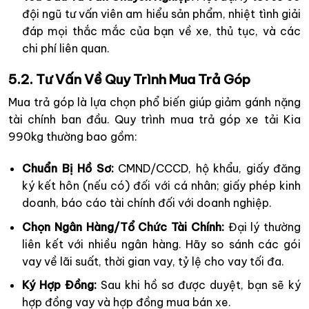
đội ngũ tư vấn viên am hiểu sản phẩm, nhiệt tình giải
đáp mọi thắc mắc của bạn về xe, thủ tục, và các
chi phí liên quan.
5.2. Tư Vấn Về Quy Trình Mua Trả Góp
Mua trả góp là lựa chọn phổ biến giúp giảm gánh nặng
tài chính ban đầu. Quy trình mua trả góp xe tải Kia
990kg thường bao gồm:
Chuẩn Bị Hồ Sơ:
CMND/CCCD, hộ khẩu, giấy đăng
ký kết hôn (nếu có) đối với cá nhân; giấy phép kinh
doanh, báo cáo tài chính đối với doanh nghiệp.
Chọn Ngân Hàng/Tổ Chức Tài Chính:
Đại lý thường
liên kết với nhiều ngân hàng. Hãy so sánh các gói
vay về lãi suất, thời gian vay, tỷ lệ cho vay tối đa.
Ký Hợp Đồng:
Sau khi hồ sơ được duyệt, bạn sẽ ký
hợp đồng vay và hợp đồng mua bán xe.