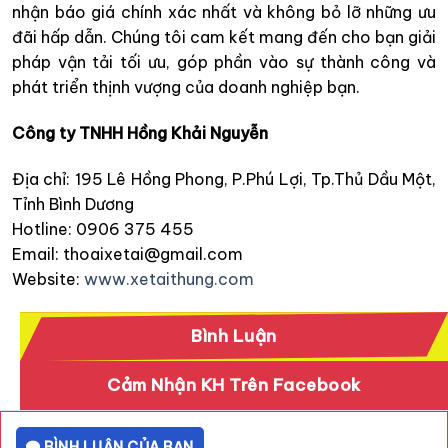
nhận báo giá chính xác nhất và không bỏ lỡ những ưu
đãi hấp dẫn. Chúng tôi cam kết mang đến cho bạn giải
pháp vận tải tối ưu, góp phần vào sự thành công và
phát triển thịnh vượng của doanh nghiệp bạn.
Công ty TNHH Hồng Khải Nguyễn
Địa chỉ: 195 Lê Hồng Phong, P.Phú Lợi, Tp.Thủ Dầu Một,
Tỉnh Bình Dương
Hotline: 0906 375 455
Email: thoaixetai@gmail.com
Website:
www.xetaithung.com
Bình Luận
Cảm Nhận KH Trên Facebook
BÌNH LUẬN CỦA BẠN