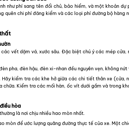
 sinh như phí sang tên đổi chủ, bảo hiểm, và một khoản 
ng quên chi phí đăng kiểm và các loại phí đường bộ hàng 
 thất
 sườn
 các vết dặm vá, xước sâu. Đặc biệt chú ý các mép cửa,
đèn pha, đèn hậu, đèn xi-nhan đều nguyên vẹn, không nứt 
 Hãy kiểm tra các khe hở giữa các chi tiết thân xe (cửa,
 chữa. Kiểm tra các mối hàn, ốc vít dưới gầm và trong kh
 điều hòa
 thường là nơi chịu nhiều hao mòn nhất.
 mòn để ước lượng quãng đường thực tế của xe. Một chiếc