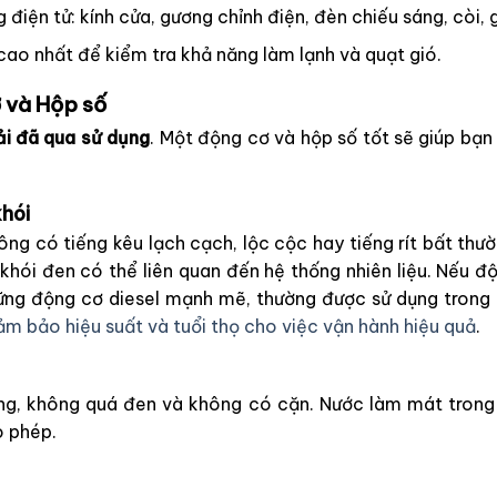
điện tử: kính cửa, gương chỉnh điện, đèn chiếu sáng, còi, 
ao nhất để kiểm tra khả năng làm lạnh và quạt gió.
ơ và Hộp số
ải đã qua sử dụng
. Một động cơ và hộp số tốt sẽ giúp bạn
khói
ông có tiếng kêu lạch cạch, lộc cộc hay tiếng rít bất thư
khói đen có thể liên quan đến hệ thống nhiên liệu. Nếu độ
những động cơ diesel mạnh mẽ, thường được sử dụng trong
m bảo hiệu suất và tuổi thọ cho việc vận hành hiệu quả
.
ng, không quá đen và không có cặn. Nước làm mát trong 
o phép.