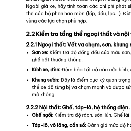
Ngoài giá xe, hãy tính toán các chi phí phát
thế các bộ phận hao mòn (lốp, dầu, lọc…). Đừ
vùng các lựa chọn phù hợp.
2.2 Kiểm tra tổng thể ngoại thất và nội
2.2.1 Ngoại thất: Vết va chạm, sơn, khung
Sơn xe:
Kiểm tra độ đồng đều của màu sơn,
ghề bất thường không.
Kính xe, đèn:
Đảm bảo tất cả các cửa kính, 
Khung sườn:
Đây là điểm cực kỳ quan trọng.
thể xe đã từng bị va chạm mạnh và được sửa
mở không.
2.2.2 Nội thất: Ghế, táp-lô, hệ thống điện,
Ghế ngồi:
Kiểm tra độ rách, sờn, lún. Ghế lái
Táp-lô, vô lăng, cần số:
Đánh giá mức độ hao