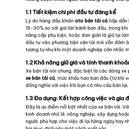
1.1 Tiết kiệm chi phí đầu tư đáng kể
Lý do hàng đầu khiến
oto bán tải cũ
hấp dẫn l
15-30% so với giá lăn bánh ban đầu, trong khi
nâng cấp phụ kiện, hoặc đơn giản là giữ lại l
đầu tư vào phương tiện vận tải mà vẫn đảm bảo
tương tự như khi một doanh nghiệp cân nhắc 
1.2 Khả năng giữ giá và tính thanh khoả
Xe bán tải nói chung, đặc biệt là các dòng xe 
xe bán tải cũ
, mức khấu hao ban đầu (từ khi 
đồng nghĩa với việc khi bạn có nhu cầu bán lại
1.3 Đa dụng: Kết hợp công việc và gia 
Đây là ưu điểm nổi bật nhất của xe bán tải. V
kinh doanh nhỏ lẻ, nông nghiệp, xây dựng hoặ
người, phù hợp cho việc đi lại hàng ngày hay n
hai mục đích này một cách xuất sắc.