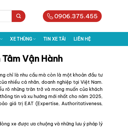
0906.375.455
XE THÙNG
TIN XE TẢI
LIÊN HỆ
n Tâm Vận Hành
ông chỉ là nhu cầu mà còn là một khoản đầu tư
của nhiều cá nhân, doanh nghiệp tại Việt Nam.
iểu rõ những trăn trở và mong muốn của khách
t thông tin và xu hướng mới nhất cho năm 2025,
ảo giá trị EAT (Expertise, Authoritativeness,
c dòng xe được ưa chuộng và những lưu ý pháp lý