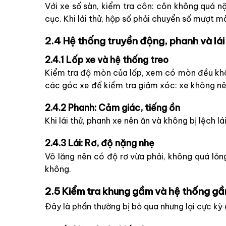
Với xe số sàn, kiểm tra côn: côn không quá nặn
cục. Khi lái thử, hộp số phải chuyển số mượt m
2.4 Hệ thống truyền động, phanh và lái
2.4.1 Lốp xe và hệ thống treo
Kiểm tra độ mòn của lốp, xem có mòn đều khô
các góc xe để kiểm tra giảm xóc: xe không nên
2.4.2 Phanh: Cảm giác, tiếng ồn
Khi lái thử, phanh xe nên ăn và không bị lệch
2.4.3 Lái: Rơ, độ nặng nhẹ
Vô lăng nên có độ rơ vừa phải, không quá lỏn
không.
2.5 Kiểm tra khung gầm và hệ thống g
Đây là phần thường bị bỏ qua nhưng lại cực kỳ 