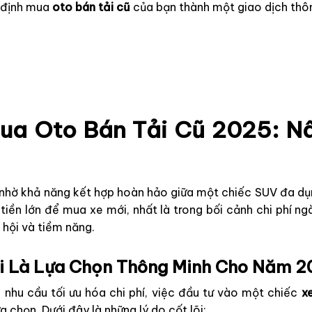
 định mua
oto bán tải cũ
của bạn thành một giao dịch thô
ua Oto Bán Tải Cũ 2025: N
t nhờ khả năng kết hợp hoàn hảo giữa một chiếc SUV đa dụng
iền lớn để mua xe mới, nhất là trong bối cảnh chi phí ng
hội và tiềm năng.
Lại Là Lựa Chọn Thông Minh Cho Năm 
 nhu cầu tối ưu hóa chi phí, việc đầu tư vào một chiếc
x
 chọn. Dưới đây là những lý do cốt lõi: