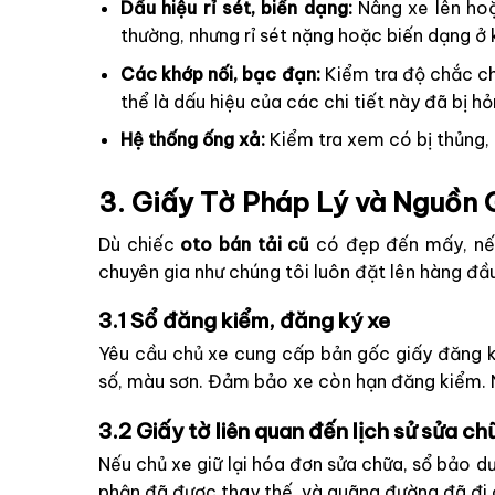
Dấu hiệu rỉ sét, biến dạng:
Nâng xe lên hoặ
thường, nhưng rỉ sét nặng hoặc biến dạng ở
Các khớp nối, bạc đạn:
Kiểm tra độ chắc ch
thể là dấu hiệu của các chi tiết này đã bị hỏ
Hệ thống ống xả:
Kiểm tra xem có bị thủng, 
3. Giấy Tờ Pháp Lý và Nguồn 
Dù chiếc
oto bán tải cũ
có đẹp đến mấy, nếu
chuyên gia như chúng tôi luôn đặt lên hàng đầ
3.1 Sổ đăng kiểm, đăng ký xe
Yêu cầu chủ xe cung cấp bản gốc giấy đăng ký
số, màu sơn. Đảm bảo xe còn hạn đăng kiểm. N
3.2 Giấy tờ liên quan đến lịch sử sửa c
Nếu chủ xe giữ lại hóa đơn sửa chữa, sổ bảo d
phận đã được thay thế, và quãng đường đã đi 