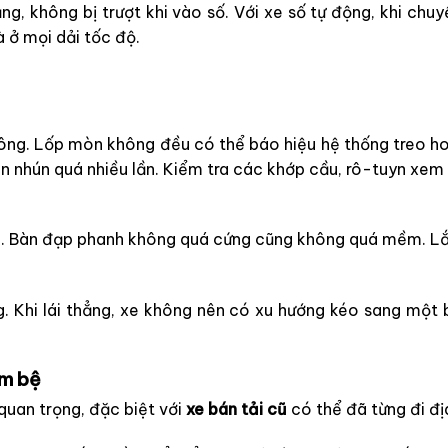
g, không bị trượt khi vào số. Với xe số tự động, khi chuy
à ở mọi dải tốc độ.
ng. Lốp mòn không đều có thể báo hiệu hệ thống treo h
 nhún quá nhiều lần. Kiểm tra các khớp cầu, rô-tuyn xem 
 lái. Bàn đạp phanh không quá cứng cũng không quá mềm. L
g. Khi lái thẳng, xe không nên có xu hướng kéo sang một b
ầm bệ
quan trọng, đặc biệt với
xe bán tải cũ
có thể đã từng đi đị