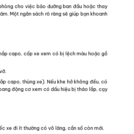
dự phòng cho việc bảo dưỡng ban đầu hoặc thay
năm. Một ngân sách rõ ràng sẽ giúp bạn khoanh
 nắp capo, cốp xe xem có bị lệch màu hoặc gồ
vỡ.
 nắp capo, thùng xe). Nếu khe hở không đều, có
oang động cơ xem có dấu hiệu bị tháo lắp, cạy
 xe đi ít thường có vô lăng, cần số còn mới.