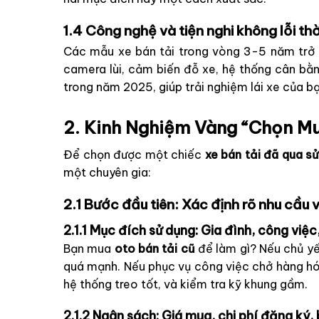
1.4 Công nghệ và tiện nghi không lỗi t
Các mẫu xe bán tải trong vòng 3-5 năm trở l
camera lùi, cảm biến đỗ xe, hệ thống cân bằn
trong năm 2025, giúp trải nghiệm lái xe của bạ
2. Kinh Nghiệm Vàng “Chọn M
Để chọn được một chiếc
xe bán tải đã qua s
một chuyên gia:
2.1 Bước đầu tiên: Xác định rõ nhu cầu
2.1.1 Mục đích sử dụng: Gia đình, công việ
Bạn mua
oto bán tải cũ
để làm gì? Nếu chủ yếu
quá mạnh. Nếu phục vụ công việc chở hàng hóa
hệ thống treo tốt, và kiểm tra kỹ khung gầm.
2.1.2 Ngân sách: Giá mua, chi phí đăng ký