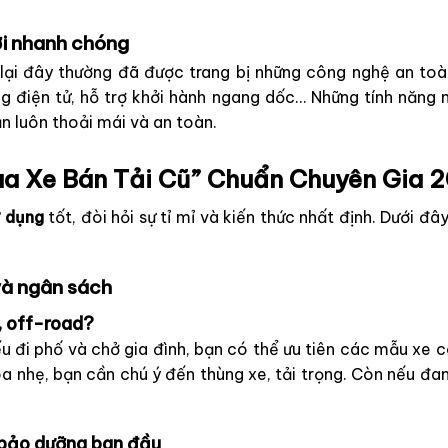
hời nhanh chóng
ại đây thường đã được trang bị những công nghệ an toàn
g điện tử, hỗ trợ khởi hành ngang dốc… Những tính năng n
n luôn thoải mái và an toàn.
ua Xe Bán Tải Cũ” Chuẩn Chuyên Gia 
ử dụng
tốt, đòi hỏi sự tỉ mỉ và kiến thức nhất định. Dưới đây
 và ngân sách
c, off-road?
 đi phố và chở gia đình, bạn có thể ưu tiên các mẫu xe có
 nhẹ, bạn cần chú ý đến thùng xe, tải trọng. Còn nếu đ
, bảo dưỡng ban đầu