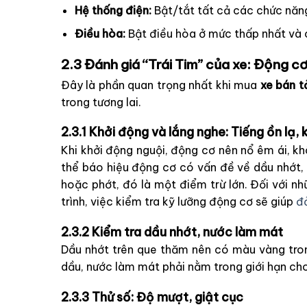
Hệ thống điện:
Bật/tắt tất cả các chức năng 
Điều hòa:
Bật điều hòa ở mức thấp nhất và c
2.3 Đánh giá “Trái Tim” của xe: Động c
Đây là phần quan trọng nhất khi mua
xe bán t
trong tương lai.
2.3.1 Khởi động và lắng nghe: Tiếng ồn lạ, 
Khi khởi động nguội, động cơ nên nổ êm ái, kh
thể báo hiệu động cơ có vấn đề về dầu nhớt, 
hoặc phớt, đó là một điểm trừ lớn. Đối với 
trình, việc kiểm tra kỹ lưỡng động cơ sẽ giúp
đả
2.3.2 Kiểm tra dầu nhớt, nước làm mát
Dầu nhớt trên que thăm nên có màu vàng tro
dầu, nước làm mát phải nằm trong giới hạn ch
2.3.3 Thử số: Độ mượt, giật cục