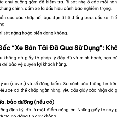
c chui xuống gầm để kiểm tra. Rỉ sét nhẹ ở các mối hàn 
 khung chính, dầm xe là dấu hiệu cảnh báo nghiêm trọng.
ắn của các khớp nối, bạc đạn ở hệ thống treo, cầu xe. Tiế
ng.
rỉ sét nặng hoặc biến dạng không.
Gốc “Xe Bán Tải Đã Qua Sử Dụng”: Kh
 không có giấy tờ pháp lý đầy đủ và minh bạch, bạn c
u để bảo vệ quyền lợi khách hàng.
 xe (cavet) và sổ đăng kiểm. So sánh các thông tin trên g
ếu xe có thế chấp ngân hàng, yêu cầu giấy xác nhận đã g
hữa, bảo dưỡng (nếu có)
ưỡng định kỳ, đó là một điểm cộng lớn. Những giấy tờ này
được có đáng tin cậy không.