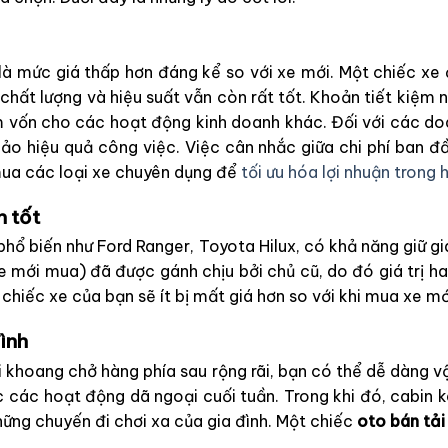
à mức giá thấp hơn đáng kể so với xe mới. Một chiếc xe 
 chất lượng và hiệu suất vẫn còn rất tốt. Khoản tiết kiệm
àm vốn cho các hoạt động kinh doanh khác. Đối với các do
 hiệu quả công việc. Việc cân nhắc giữa chi phí ban đầu 
mua các loại xe chuyên dụng để
tối ưu hóa lợi nhuận trong
n tốt
phổ biến như Ford Ranger, Toyota Hilux, có khả năng giữ gi
xe mới mua) đã được gánh chịu bởi chủ cũ, do đó giá trị
, chiếc xe của bạn sẽ ít bị mất giá hơn so với khi mua xe m
đình
ới khoang chở hàng phía sau rộng rãi, bạn có thể dễ dàng
c các hoạt động dã ngoại cuối tuần. Trong khi đó, cabin 
hững chuyến đi chơi xa của gia đình. Một chiếc
oto bán tải