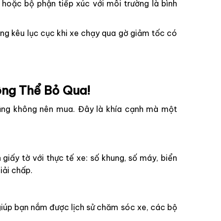
hoặc bộ phận tiếp xúc với môi trường là bình
ng kêu lục cục khi xe chạy qua gờ giảm tốc có
ông Thể Bỏ Qua!
ũng không nên mua. Đây là khía cạnh mà một
iấy tờ với thực tế xe: số khung, số máy, biển
iải chấp.
 giúp bạn nắm được lịch sử chăm sóc xe, các bộ