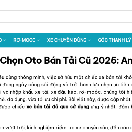
O
RƠ-MOOC
XE CHUYÊN DÙNG
GÓC THANH LÝ
 Chọn Oto Bán Tải Cũ 2025: A
tiêu dùng thông minh, việc sở hữu một chiếc xe bán tải kh
ũ
đang ngày càng sôi động và trở thành lựa chọn ưu tiên 
i và nhập khẩu xe tải, xe đầu kéo, rơ-moóc, chúng tôi h
, đa dụng, vừa tối ưu chi phí. Bài viết này, được cập nhậ
 được chiếc
xe bán tải đã qua sử dụng
ưng ý nhất, đảm b
 ích vượt trội, kinh nghiệm kiểm tra xe chuyên sâu, đến cá