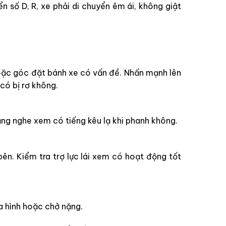
ển số D, R, xe phải di chuyển êm ái, không giật
oặc góc đặt bánh xe có vấn đề. Nhấn mạnh lên
có bị rơ không.
ắng nghe xem có tiếng kêu lạ khi phanh không.
ên. Kiểm tra trợ lực lái xem có hoạt động tốt
a hình hoặc chở nặng.